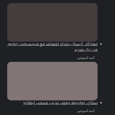
مفاجأة.. أرسنال يتحرك للتعاقد مع فينيسيوس جونيور
من ريال مدريد
منذ أسبوعين
سكاي: جوارديولا يرفض تدريب منتخب إيطاليا
منذ أسبوعين