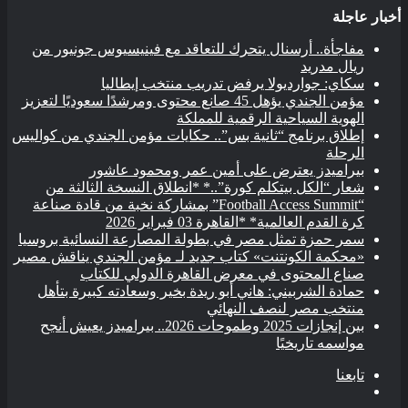
أخبار عاجلة
مفاجأة.. أرسنال يتحرك للتعاقد مع فينيسيوس جونيور من
ريال مدريد
سكاي: جوارديولا يرفض تدريب منتخب إيطاليا
مؤمن الجندي يؤهل 45 صانع محتوى ومرشدًا سعوديًا لتعزيز
الهوية السياحية الرقمية للمملكة
إطلاق برنامج “ثانية بس”.. حكايات مؤمن الجندي من كواليس
الرحلة
بيراميدز يعترض على أمين عمر ومحمود عاشور
شعار “الكل بيتكلم كورة”..* *انطلاق النسخة الثالثة من
“Football Access Summit” بمشاركة نخبة من قادة صناعة
كرة القدم العالمية* *القاهرة 03 فبراير 2026
سمر حمزة تمثل مصر في بطولة المصارعة النسائية بروسيا
«محكمة الكونتنت» كتاب جديد لـ مؤمن الجندي يناقش مصير
صناع المحتوى في معرض القاهرة الدولي للكتاب
حمادة الشربيني: هاني أبو ريدة بخير وسعادته كبيرة بتأهل
منتخب مصر لنصف النهائي
بين إنجازات 2025 وطموحات 2026.. بيراميدز يعيش أنجح
مواسمه تاريخيًا
تابعنا
بحث