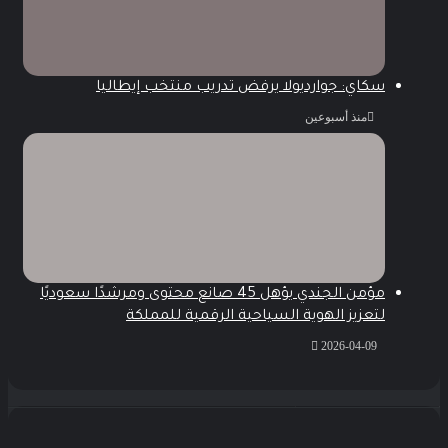
سكاي: جوارديولا يرفض تدريب منتخب إيطاليا
منذ أسبوعين
مؤمن الجندي يؤهل 45 صانع محتوى ومرشدًا سعوديًا
لتعزيز الهوية السياحية الرقمية للمملكة
2026-04-09