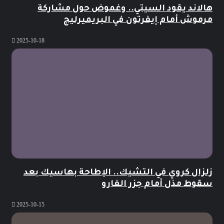
هالاند يقود السيتي.. وغموض حول مشاركة
مرموش أمام إيفرتون في البريميرليج
2025-10-18
زلزال كروي في التشيك.. الإطاحة بهاسيك بعد
سقوط مذل أمام جزر الفارو
2025-10-15