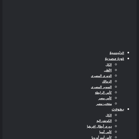
الرئيسية
كورة مصرية
الكل
الأهلى
الدوري المصري
الزمالك
السوبر المصري
كأس الرابطة
كأس مصر
منتخب مصر
بطولات
الكل
الكونفدرالية
دوري أبطال إفريقيا
كأس أسيا
كأس أمم أوروبا