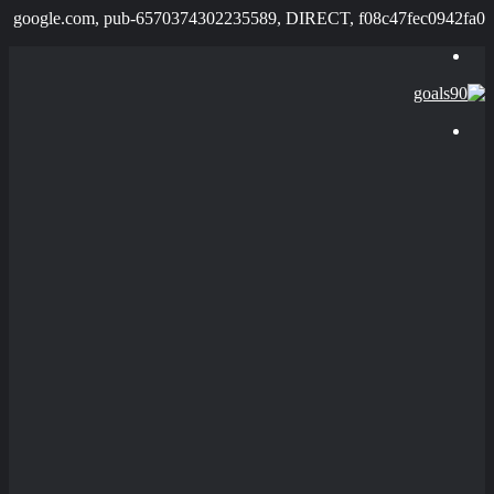
google.com, pub-6570374302235589, DIRECT, f08c47fec0942fa0
القائمة
بحث
عن