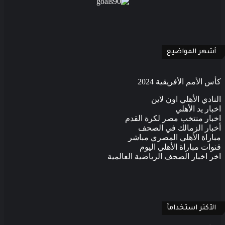
‫X
فيسبوك
بينتيريست
‫YouTube
انستقرام
‫TikTok
ملخص
Google
Quora
الموقع
News
RSS
أشهر المواضيع
كأس الأمم الأفريقية 2024
النادي الأهلي اون لاين
اخبار يد الأهلي
اخبار منتخب مصر لكرة القدم
أخبار الزمالك في الصحف
مباراة الأهلي المصري مباشر
قنوات مباراة الأهلي اليوم
اخر اخبار الصحف الرياضية العالمية
الأكثر استخدامآ