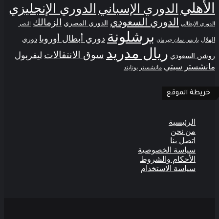
الأهلي
الدوري الإنجليزي
الدوري الإسباني
الدوري السعودي
الزمالك
الدوري المصري
الدوري الإيطالي
النصر
برشلونة
دوري أبطال أوروبا
دوري
الهلال
باريس سان جيرمان
ريال مدريد
سوق الانتقالات
ليفربول
روشن السعودي
مانشستر سيتي
مانشستر يونايتد
خريطة الموقع
الرئيسية
من نحن
اتصل بنا
سياسة الخصوصية
الأحكام والشروط
سياسة الاستخدام