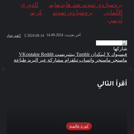
بروسيا دورتموند ضد هايدنهايم
الدوري
الألماني
بروسيا دورتموند
كريم
أديمي
آخر تحديث: 2024-09-14
2024-09-14
هند عواد
شاركها
فيسبوك
‫X
لينكدإن
بينتيريست
ماسنجر
ماسنجر
واتساب
تيلقرام
مشاركة عبر البريد
طباعة
أقرأ التالي
كورة عالمية