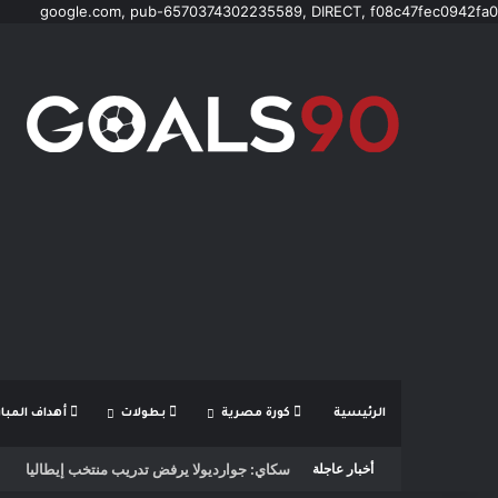
google.com, pub-6570374302235589, DIRECT, f08c47fec0942fa0
الرئيسية
كورة مصرية
بطولات
أهداف المبار
سكاي: جوارديولا يرفض تدريب منتخب إيطاليا
أخبار عاجلة