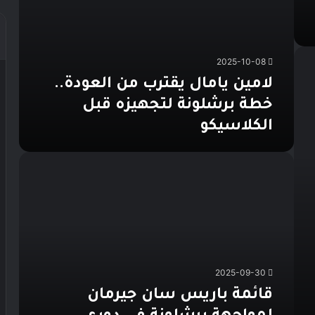
2025-10-08
لامين يامال يقترب من العودة..
خطة برشلونة لتجهيزه قبل
الكلاسيكو
قائمة
باريس
سان
جيرمان
لمواجهة
برشلونة
في
دوري
2025-09-30
أبطال
أوروبا
قائمة باريس سان جيرمان