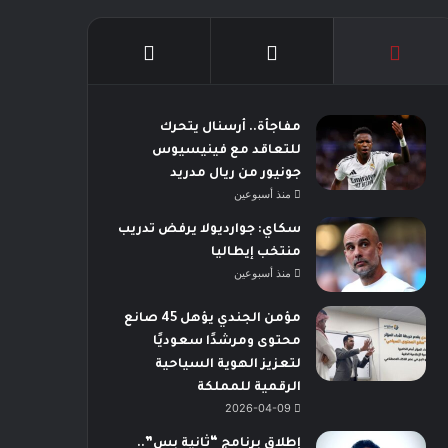
مفاجأة.. أرسنال يتحرك
للتعاقد مع فينيسيوس
جونيور من ريال مدريد
منذ أسبوعين
سكاي: جوارديولا يرفض تدريب
منتخب إيطاليا
منذ أسبوعين
مؤمن الجندي يؤهل 45 صانع
محتوى ومرشدًا سعوديًا
لتعزيز الهوية السياحية
الرقمية للمملكة
2026-04-09
إطلاق برنامج “ثانية بس”..