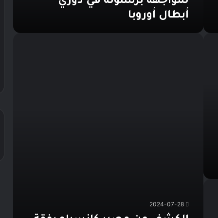
لمواجهة برشلونة في دوري
أبطال أوروبا
الكشف
عن
مصير
كانسيلو
رفقة
برشلونة
في
الموسم
الجديد
2024-07-28