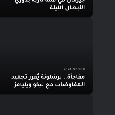
جيرمان في قمة نارية بدوري
الأبطال الليلة
مفاجأة..
برشلونة
يُقرر
تجميد
المفاوضات
مع
نيكو
ويليامز
2024-07-30
مفاجأة.. برشلونة يُقرر تجميد
المفاوضات مع نيكو ويليامز
موعد
مباراة
برشلونة
القادمة