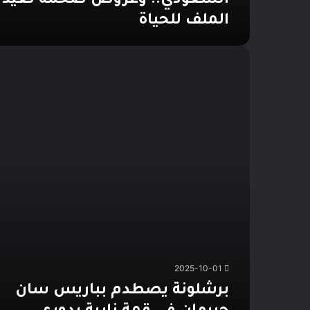
السعودي.. وعروض ضخمة تعيد
الملف للحياة
برشلونة
يصطدم
بباريس
سان
جيرمان
في
قمة
نارية
بدوري
الأبطال
الليلة
2025-10-01
برشلونة يصطدم بباريس سان