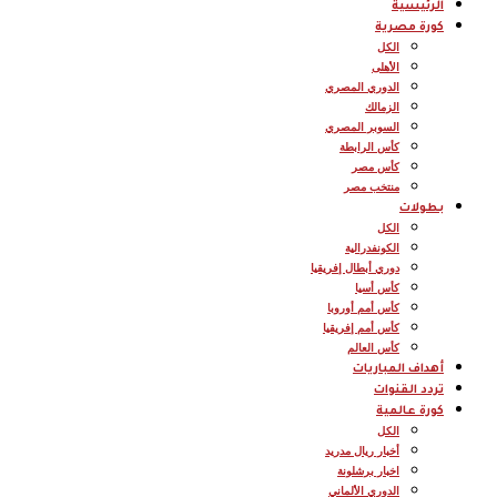
الرئيسية
كورة مصرية
الكل
الأهلى
الدوري المصري
الزمالك
السوبر المصري
كأس الرابطة
كأس مصر
منتخب مصر
بطولات
الكل
الكونفدرالية
دوري أبطال إفريقيا
كأس أسيا
كأس أمم أوروبا
كأس أمم إفريقيا
كأس العالم
أهداف المباريات
تردد القنوات
كورة عالمية
الكل
أخبار ريال مدريد
اخبار برشلونة
الدوري الألماني