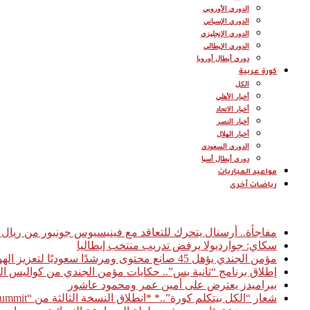
الدوري الأوروبي
الدوري الإسباني
الدوري الإنجليزي
الدوري الإيطالي
دوري أبطال أوروبا
كورة عربية
الكل
أخبار الأهلي
أخبار الاتحاد
أخبار النصر
أخبار الهلال
الدوري السعودي
دوري أبطال أسيا
مواعيد المباريات
رياضات أخرى
أخبار عاجلة
مفاجأة.. أرسنال يتحرك للتعاقد مع فينيسيوس جونيور من ريال 
سكاي: جوارديولا يرفض تدريب منتخب إيطاليا
مؤمن الجندي يؤهل 45 صانع محتوى ومرشدًا سعوديًا لتعزيز الهوية السياحية الرقمية للمملكة
إطلاق برنامج “ثانية بس”.. حكايات مؤمن الجندي من كواليس ال
بيراميدز يعترض على أمين عمر ومحمود عاشور
شعار “الكل بيتكلم كورة”..* *انطلاق النسخة الثالثة من “Football Access Summit” بمشاركة نخبة من قادة صناعة كرة القدم العالمية* *القاهرة 03 فبراير 2026