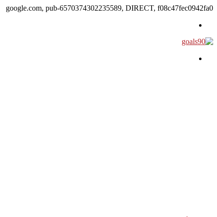
google.com, pub-6570374302235589, DIRECT, f08c47fec0942fa0
القائمة
بحث عن