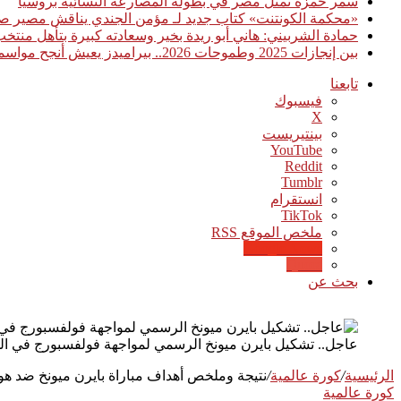
سمر حمزة تمثل مصر في بطولة المصارعة النسائية بروسيا
«محكمة الكونتنت» كتاب جديد لـ مؤمن الجندي يناقش مصير صن
حمادة الشربيني: هاني أبو ريدة بخير وسعادته كبيرة بتأهل منت
بين إنجازات 2025 وطموحات 2026.. بيراميدز يعيش أنجح مواسمه تاريخيًا
تابعنا
فيسبوك
‫X
بينتيريست
‫YouTube
انستقرام
‫TikTok
ملخص الموقع RSS
Google News
Quora
بحث عن
عاجل.. تشكيل بايرن ميونخ الرسمي لمواجهة فولفسبورج في الد
الرئيسية
/
كورة عالمية
/
نتيجة وملخص أهداف مباراة بايرن ميونخ ضد هول
كورة عالمية