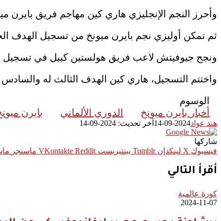
وأحرز النجم الإنجليزي هاري كين مهاجم فريق بايرن ميون
ثم تمكن أوليزي نجم بايرن ميونخ من تسجيل الهدف الخ
ونجح جيوفيتش لاعب فريق هولستين كييل في تسجيل الهد
واختتم التسجيل، هاري كين الهدف الثالث له والسادس لصالح بايرن ميونخ عند الدقيقة 
الوسوم
أخبار بايرن ميونخ
الدوري الألماني
بايرن ميونخ
هند عواد
2024-09-14
آخر تحديث: 2024-09-14
شاركها
فيسبوك
‫X
لينكدإن
بينتيريست
ماسنجر
ماس
أقرأ التالي
كورة عالمية
2024-11-07