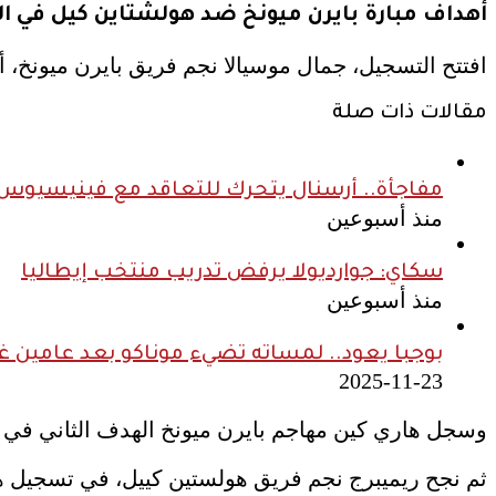
أهداف مبارة بايرن ميونخ ضد هولشتاين كيل في الد
افتتح التسجيل، جمال موسيالا نجم فريق بايرن ميونخ، أ
مقالات ذات صلة
مفاجأة.. أرسنال يتحرك للتعاقد مع فينيسيوس ج
منذ أسبوعين
سكاي: جوارديولا يرفض تدريب منتخب إيطاليا
منذ أسبوعين
بوجبا يعود.. لمساته تضيء موناكو بعد عامين غ
2025-11-23
وسجل هاري كين مهاجم بايرن ميونخ الهدف الثاني في شباك هولستي
ثم نجح ريميبرج نجم فريق هولستين كييل، في تسجيل هدف