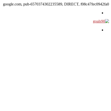
google.com, pub-6570374302235589, DIRECT, f08c47fec0942fa0
القائمة
بحث عن