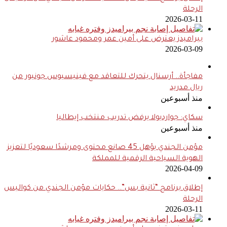
الرحلة
2026-03-11
بيراميدز يعترض على أمين عمر ومحمود عاشور
2026-03-09
مفاجأة.. أرسنال يتحرك للتعاقد مع فينيسيوس جونيور من
ريال مدريد
منذ أسبوعين
سكاي: جوارديولا يرفض تدريب منتخب إيطاليا
منذ أسبوعين
مؤمن الجندي يؤهل 45 صانع محتوى ومرشدًا سعوديًا لتعزيز
الهوية السياحية الرقمية للمملكة
2026-04-09
إطلاق برنامج “ثانية بس”.. حكايات مؤمن الجندي من كواليس
الرحلة
2026-03-11