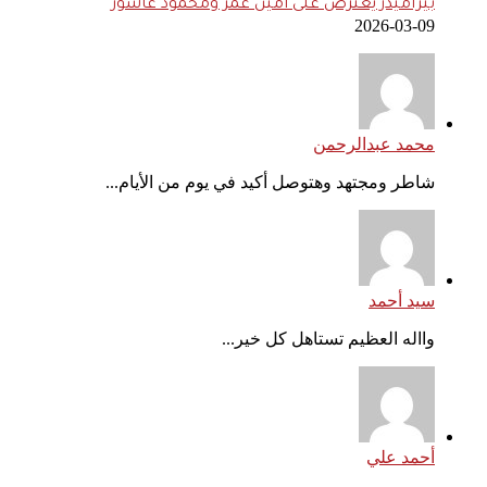
بيراميدز يعترض على أمين عمر ومحمود عاشور
2026-03-09
محمد عبدالرحمن
شاطر ومجتهد وهتوصل أكيد في يوم من الأيام...
سيد أحمد
وااله العظيم تستاهل كل خير...
أحمد علي