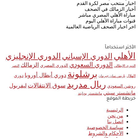
اخبار منتخب مصر لكرة القدم
أخبار الزمالك في الصحف
مباراة الأهلي المصري مباشر
قنوات مباراة الأهلي اليوم
اخر اخبار الصحف الرياضية العالمية
الأكثر استخدامآ
الأهلي
الدوري الإنجليزي
الدوري الإسباني
الدوري السعودي
الزمالك
الدوري المصري
الدوري الإيطالي
النصر
برشلونة
دوري أبطال أوروبا
دوري
الهلال
باريس سان جيرمان
ريال مدريد
سوق الانتقالات
ليفربول
روشن السعودي
مانشستر سيتي
مانشستر يونايتد
خريطة الموقع
الرئيسية
من نحن
اتصل بنا
سياسة الخصوصية
الأحكام والشروط