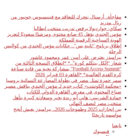
أخبار عاجلة
مفاجأة.. أرسنال يتحرك للتعاقد مع فينيسيوس جونيور من
ريال مدريد
سكاي: جوارديولا يرفض تدريب منتخب إيطاليا
مؤمن الجندي يؤهل 45 صانع محتوى ومرشدًا سعوديًا لتعزيز
الهوية السياحية الرقمية للمملكة
إطلاق برنامج “ثانية بس”.. حكايات مؤمن الجندي من كواليس
الرحلة
بيراميدز يعترض على أمين عمر ومحمود عاشور
شعار “الكل بيتكلم كورة”..* *انطلاق النسخة الثالثة من
“Football Access Summit” بمشاركة نخبة من قادة صناعة
كرة القدم العالمية* *القاهرة 03 فبراير 2026
سمر حمزة تمثل مصر في بطولة المصارعة النسائية بروسيا
«محكمة الكونتنت» كتاب جديد لـ مؤمن الجندي يناقش مصير
صناع المحتوى في معرض القاهرة الدولي للكتاب
حمادة الشربيني: هاني أبو ريدة بخير وسعادته كبيرة بتأهل
منتخب مصر لنصف النهائي
بين إنجازات 2025 وطموحات 2026.. بيراميدز يعيش أنجح
مواسمه تاريخيًا
تابعنا
فيسبوك