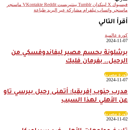
فيسبوك
‫X
لينكدإن
بينتيريست
ماسنجر
ماسنجر
واتساب
تيلقرام
مشاركة عبر البريد
طباعة
أقرأ التالي
كورة عالمية
2024-11-07
برشلونة يحسم مصير ليفاندوفسكي من
الرحيل.. بفرمان فليك
كورة مصرية
2024-11-07
مدرب جنوب إفريقيا: أتمنى رحيل بيرسي تاو
عن الأهلي لهذا السبب
كورة مصرية
2024-11-02