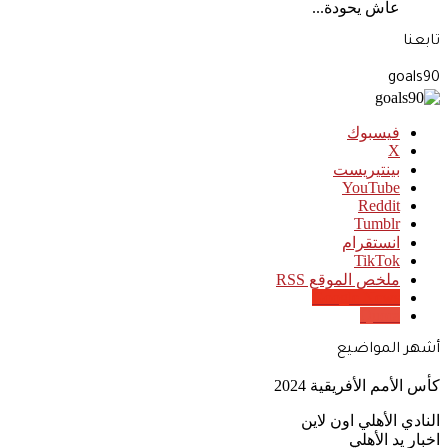
عاش يحودة...
تابعنا
goals90
فيسبوك
‫X
بينتيريست
‫YouTube
انستقرام
‫TikTok
ملخص الموقع RSS
Google News
Quora
أشهر المواضيع
كأس الأمم الأفريقية 2024
النادي الأهلي اون لاين
اخبار يد الأهلي