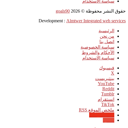
سياسة الاستخدام
حقوق النشر محفوظة ©
2026
goals90
Development :
Almtwer Integrated web services
الرئيسية
من نحن
اتصل بنا
سياسة الخصوصية
الأحكام والشروط
سياسة الاستخدام
فيسبوك
‫X
بينتيريست
‫YouTube
انستقرام
‫TikTok
ملخص الموقع RSS
Google News
Quora