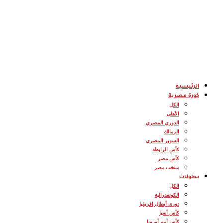
الرئيسية
كورة مصرية
الكل
الأهلى
الدوري المصري
الزمالك
السوبر المصري
كأس الرابطة
كأس مصر
منتخب مصر
بطولات
الكل
الكونفدرالية
دوري أبطال إفريقيا
كأس أسيا
كأس أمم أوروبا