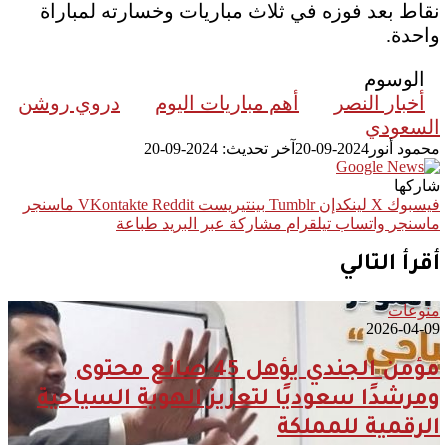
نقاط بعد فوزه في ثلاث مباريات وخسارته لمباراة
واحدة.
الوسوم
أخبار النصر
أهم مباريات اليوم
دروي روشن
السعودي
محمود أنور
2024-09-20
آخر تحديث: 2024-09-20
شاركها
فيسبوك
‫X
لينكدإن
بينتيريست
ماسنجر
ماسنجر
واتساب
تيلقرام
مشاركة عبر البريد
طباعة
أقرأ التالي
منوعات
2026-04-09
مؤمن الجندي يؤهل 45 صانع محتوى
ومرشدًا سعوديًا لتعزيز الهوية السياحية
الرقمية للمملكة