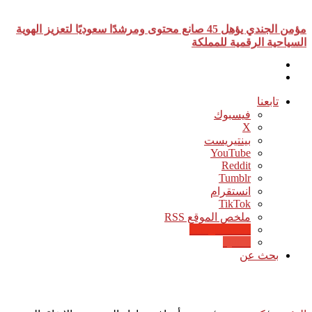
أخبار عاجلة
مؤمن الجندي يؤهل 45 صانع محتوى ومرشدًا سعوديًا لتعزيز الهوية
السياحية الرقمية للمملكة
تابعنا
فيسبوك
‫X
بينتيريست
‫YouTube
انستقرام
‫TikTok
ملخص الموقع RSS
Google News
Quora
بحث عن