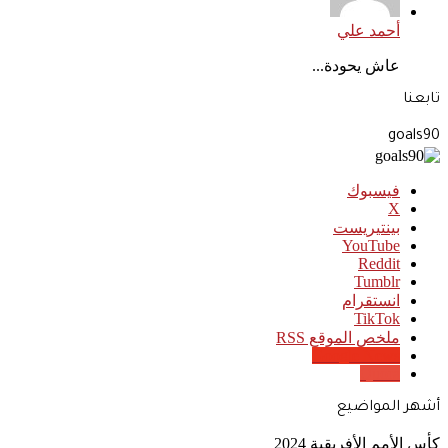
أحمد علي
عاش يحودة...
تابعنا
goals90
فيسبوك
‫X
بينتيريست
‫YouTube
انستقرام
‫TikTok
ملخص الموقع RSS
Google News
Quora
أشهر المواضيع
كأس الأمم الأفريقية 2024