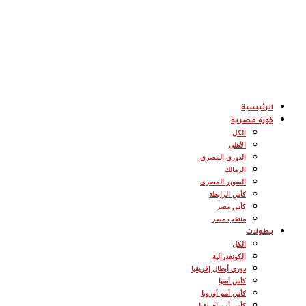
الرئيسية
كورة مصرية
الكل
الأهلى
الدوري المصري
الزمالك
السوبر المصري
كأس الرابطة
كأس مصر
منتخب مصر
بطولات
الكل
الكونفدرالية
دوري أبطال إفريقيا
كأس أسيا
كأس أمم أوروبا
كأس أمم إفريقيا