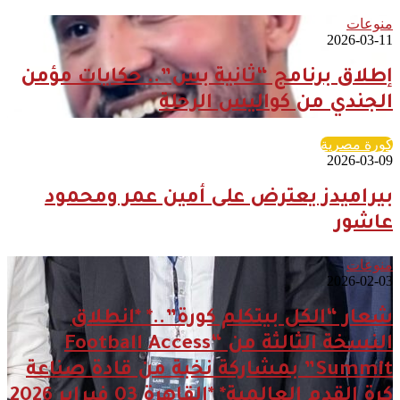
منوعات
2026-03-11
إطلاق برنامج “ثانية بس”.. حكايات مؤمن
الجندي من كواليس الرحلة
كورة مصرية
2026-03-09
بيراميدز يعترض على أمين عمر ومحمود
عاشور
منوعات
2026-02-03
شعار “الكل بيتكلم كورة”..* *انطلاق
النسخة الثالثة من “Football Access
Summit” بمشاركة نخبة من قادة صناعة
كرة القدم العالمية* *القاهرة 03 فبراير 2026