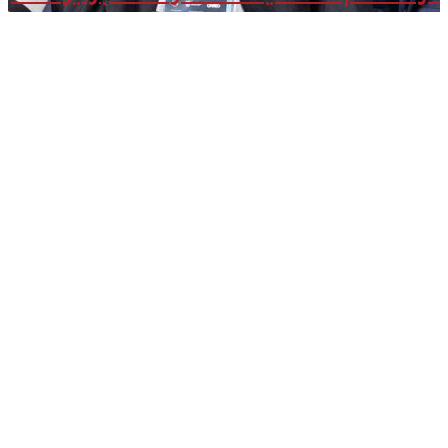
2026-04-09
مؤمن
الجندي يؤهل
45 صانع
محتوى
ومرشدًا
سعوديًا
لتعزيز
الهوية
السياحية
الرقمية
للمملكة
2026-03-11
إطلاق برنامج
“ثانية
بس”..