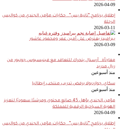
2026-04-09
إطلاق برنامج “ثانية بس”.. حكايات مؤمن الجندي من كواليس
الرحلة
2026-03-11
بيراميدز يعترض على أمين عمر ومحمود عاشور
2026-03-09
مفاجأة.. أرسنال يتحرك للتعاقد مع فينيسيوس جونيور من
ريال مدريد
منذ أسبوعين
سكاي: جوارديولا يرفض تدريب منتخب إيطاليا
منذ أسبوعين
مؤمن الجندي يؤهل 45 صانع محتوى ومرشدًا سعوديًا لتعزيز
الهوية السياحية الرقمية للمملكة
2026-04-09
إطلاق برنامج “ثانية بس”.. حكايات مؤمن الجندي من كواليس