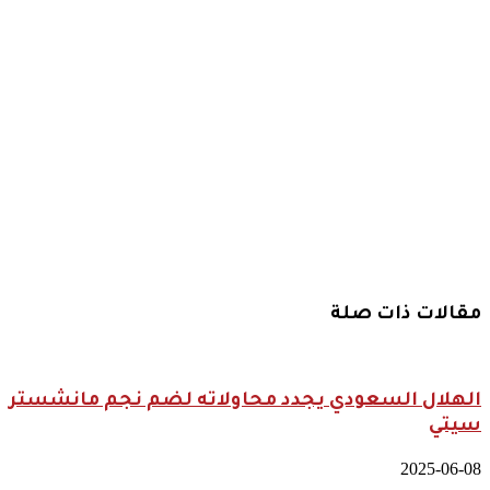
الثالثة من
“Football
Access
Summit”
بمشاركة
نخبة من
قادة صناعة
كرة القدم
العالمية*
*القاهرة 03
فبراير 2026
مقالات ذات صلة
الهلال السعودي يجدد محاولاته لضم نجم مانشستر
سيتي
2025-06-08