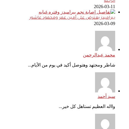
الرحلة
2026-03-11
بيراميدز يعترض على أمين عمر ومحمود عاشور
2026-03-09
محمد عبدالرحمن
شاطر ومجتهد وهتوصل أكيد في يوم من الأيام...
سيد أحمد
وااله العظيم تستاهل كل خير...