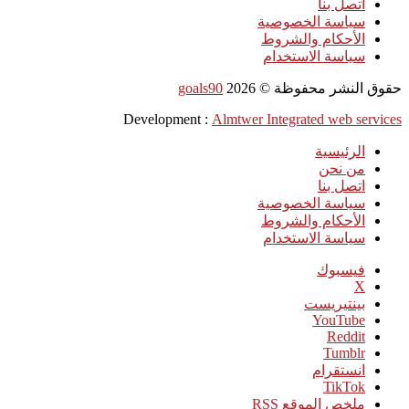
اتصل بنا
سياسة الخصوصية
الأحكام والشروط
سياسة الاستخدام
حقوق النشر محفوظة ©
2026
goals90
Development :
Almtwer Integrated web services
الرئيسية
من نحن
اتصل بنا
سياسة الخصوصية
الأحكام والشروط
سياسة الاستخدام
فيسبوك
‫X
بينتيريست
‫YouTube
انستقرام
‫TikTok
ملخص الموقع RSS