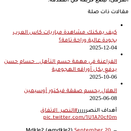
مقالات ذات صلة
كيف يمكنك مشاهدة مباريات كاس العرب
بجودة عالية وراحة تامة؟
2025-12-04
الفراعنة في مهمة حسم التأهل.. حسام حسن
يدفع بكل أوراقه الهجومية
2025-10-06
الهلال يحسم صفقة فيكتور أوسيمين
2025-06-08
أهداف النصررررر
#النصر_الاتفاق
pic.twitter.com/1U1A70cf0m
September 20,
— Mdkle2 (@mdkle2)