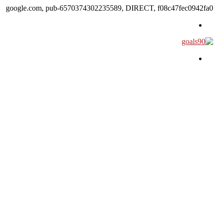
google.com, pub-6570374302235589, DIRECT, f08c47fec0942fa0
القائمة
بحث عن