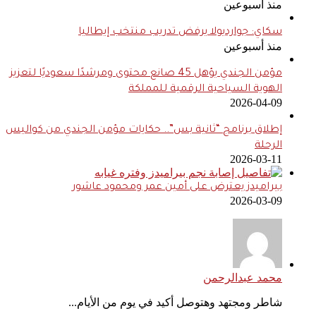
منذ أسبوعين
سكاي: جوارديولا يرفض تدريب منتخب إيطاليا
منذ أسبوعين
مؤمن الجندي يؤهل 45 صانع محتوى ومرشدًا سعوديًا لتعزيز
الهوية السياحية الرقمية للمملكة
2026-04-09
إطلاق برنامج “ثانية بس”.. حكايات مؤمن الجندي من كواليس
الرحلة
2026-03-11
بيراميدز يعترض على أمين عمر ومحمود عاشور
2026-03-09
محمد عبدالرحمن
شاطر ومجتهد وهتوصل أكيد في يوم من الأيام...