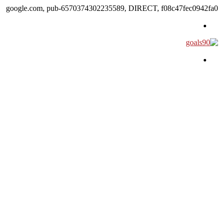
google.com, pub-6570374302235589, DIRECT, f08c47fec0942fa0
القائمة
بحث عن