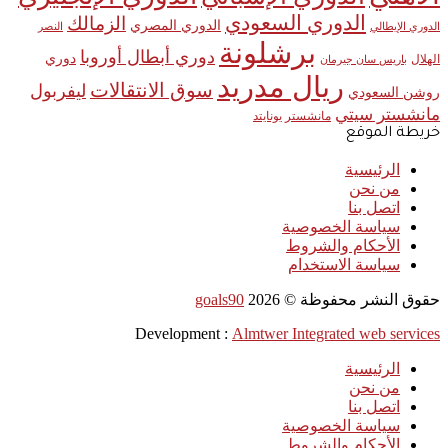
الدوري السعودي
الزمالك
الدوري المصري
الدوري الإيطالي
النصر
برشلونة
دوري أبطال أوروبا
دوري
الهلال
باريس سان جيرمان
ريال مدريد
سوق الانتقالات
ليفربول
روشن السعودي
مانشستر سيتي
مانشستر يونايتد
خريطة الموقع
الرئيسية
من نحن
اتصل بنا
سياسة الخصوصية
الأحكام والشروط
سياسة الاستخدام
حقوق النشر محفوظة ©
2026
goals90
Development :
Almtwer Integrated web services
الرئيسية
من نحن
اتصل بنا
سياسة الخصوصية
الأحكام والشروط