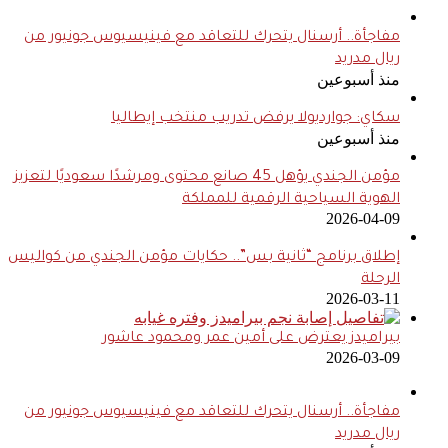
مفاجأة.. أرسنال يتحرك للتعاقد مع فينيسيوس جونيور من
ريال مدريد
منذ أسبوعين
سكاي: جوارديولا يرفض تدريب منتخب إيطاليا
منذ أسبوعين
مؤمن الجندي يؤهل 45 صانع محتوى ومرشدًا سعوديًا لتعزيز
الهوية السياحية الرقمية للمملكة
2026-04-09
إطلاق برنامج “ثانية بس”.. حكايات مؤمن الجندي من كواليس
الرحلة
2026-03-11
بيراميدز يعترض على أمين عمر ومحمود عاشور
2026-03-09
مفاجأة.. أرسنال يتحرك للتعاقد مع فينيسيوس جونيور من
ريال مدريد