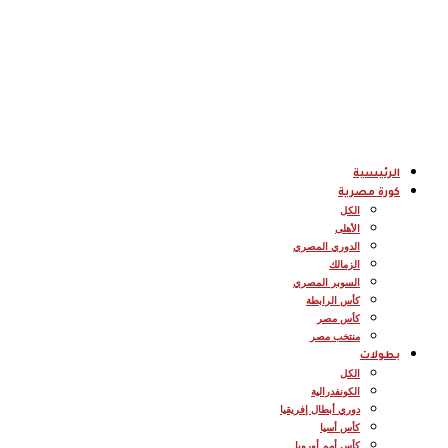
الرئيسية
كورة مصرية
الكل
الأهلى
الدوري المصري
الزمالك
السوبر المصري
كأس الرابطة
كأس مصر
منتخب مصر
بطولات
الكل
الكونفدرالية
دوري أبطال إفريقيا
كأس أسيا
كأس أمم أوروبا