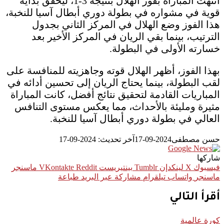
انتهت المباراة بفوز الهلال بنتيجة 3-1، ليحقق بداية
قوية في مشواره في بطولة دوري أبطال آسيا للنخبة،
هذا الفوز وضع الهلال في المركز الثاني بجدول
الترتيب، بينما بقي الريان في المركز الأخير بعد
خسارته الأولى في البطولة.
بهذا الفوز، أظهر الهلال قوته وجاهزيته للمنافسة على
لقب البطولة، بينما يحتاج الريان إلى تحسين أدائه في
المباريات القادمة لتحقيق نتائج أفضل، كانت المباراة
مثيرة ومليئة بالأحداث، مما يعكس مستوى التنافس
العالي في بطولة دوري أبطال آسيا للنخبة.
حسن مصطفى
2024-09-17
آخر تحديث: 2024-09-17
شاركها
فيسبوك
‫X
لينكدإن
بينتيريست
ماسنجر
ماسنجر
واتساب
تيلقرام
مشاركة عبر البريد
طباعة
أقرأ التالي
كورة عالمية