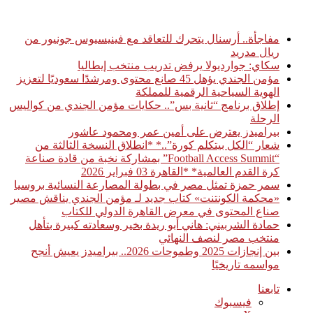
أخبار عاجلة
مفاجأة.. أرسنال يتحرك للتعاقد مع فينيسيوس جونيور من
ريال مدريد
سكاي: جوارديولا يرفض تدريب منتخب إيطاليا
مؤمن الجندي يؤهل 45 صانع محتوى ومرشدًا سعوديًا لتعزيز
الهوية السياحية الرقمية للمملكة
إطلاق برنامج “ثانية بس”.. حكايات مؤمن الجندي من كواليس
الرحلة
بيراميدز يعترض على أمين عمر ومحمود عاشور
شعار “الكل بيتكلم كورة”..* *انطلاق النسخة الثالثة من
“Football Access Summit” بمشاركة نخبة من قادة صناعة
كرة القدم العالمية* *القاهرة 03 فبراير 2026
سمر حمزة تمثل مصر في بطولة المصارعة النسائية بروسيا
«محكمة الكونتنت» كتاب جديد لـ مؤمن الجندي يناقش مصير
صناع المحتوى في معرض القاهرة الدولي للكتاب
حمادة الشربيني: هاني أبو ريدة بخير وسعادته كبيرة بتأهل
منتخب مصر لنصف النهائي
بين إنجازات 2025 وطموحات 2026.. بيراميدز يعيش أنجح
مواسمه تاريخيًا
تابعنا
فيسبوك