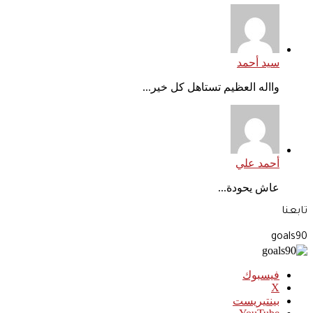
سيد أحمد
وااله العظيم تستاهل كل خير...
أحمد علي
عاش يحودة...
تابعنا
goals90
فيسبوك
‫X
بينتيريست