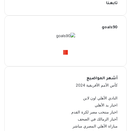
تابعنا
goals90
‫X
ملخص
‫TikTok
فيسبوك
انستقرام
Google
‫YouTube
Quora
بينتيريست
الموقع
News
RSS
أشهر المواضيع
كأس الأمم الأفريقية 2024
النادي الأهلي اون لاين
اخبار يد الأهلي
اخبار منتخب مصر لكرة القدم
أخبار الزمالك في الصحف
مباراة الأهلي المصري مباشر