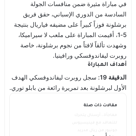
في مباراة مثيرة ضمن منافسات الجولة
السادسة من الدوري الإسباني، حقق فريق
برشلونة فوزاً كبيراً على مضيفه فياريال بنتيجة
5-1، أقيمت المباراة على ملعب لا سيراميكا،
وشهدت تألقاً لافتاً من نجوم برشلونة، خاصة
روبرت ليفاندوفسكي ورافينيا.
أهداف المباراة
الدقيقة 19
: سجل روبرت ليفاندوفسكي الهدف
الأول لبرشلونة بعد تمريرة رائعة من بابلو توري.
مقالات ذات صلة
مفاجأة.. أرسنال يتحرك
للتعاقد مع فينيسيوس
جونيور من ريال مدريد