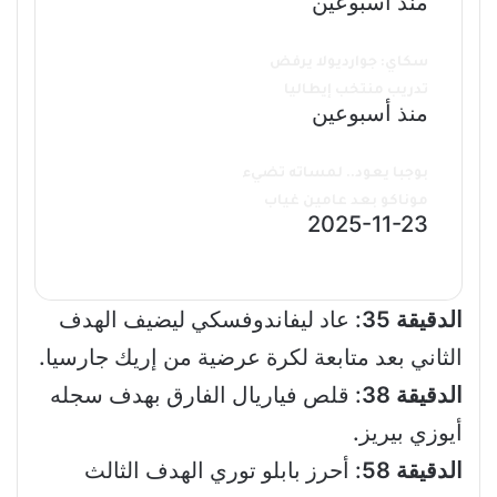
منذ أسبوعين
سكاي: جوارديولا يرفض
تدريب منتخب إيطاليا
منذ أسبوعين
بوجبا يعود.. لمساته تضيء
موناكو بعد عامين غياب
2025-11-23
الدقيقة 35
: عاد ليفاندوفسكي ليضيف الهدف
الثاني بعد متابعة لكرة عرضية من إريك جارسيا.
الدقيقة 38
: قلص فياريال الفارق بهدف سجله
أيوزي بيريز.
الدقيقة 58
: أحرز بابلو توري الهدف الثالث