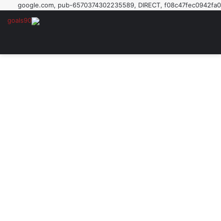
google.com, pub-6570374302235589, DIRECT, f08c47fec0942fa0
القائمة
بحث 