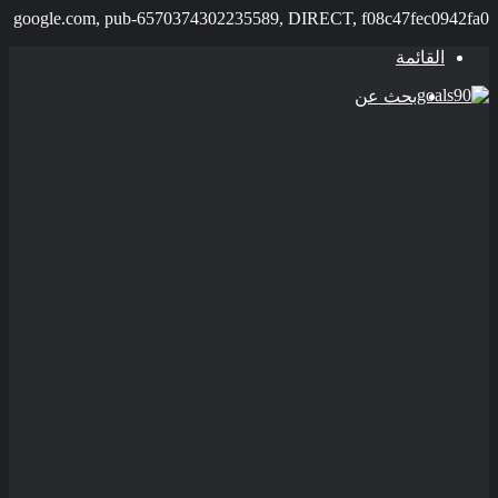
google.com, pub-6570374302235589, DIRECT, f08c47fec094
القائمة
بحث عن