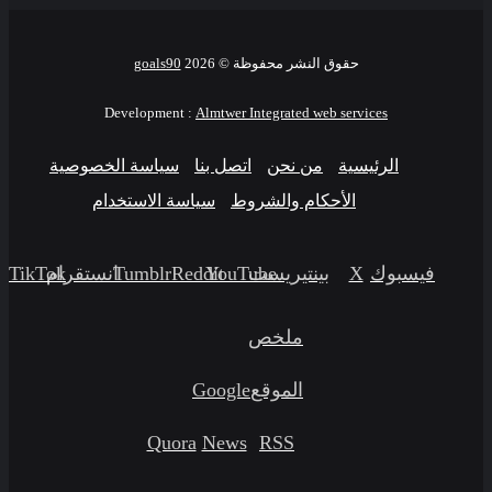
حقوق النشر محفوظة ©
2026
goals90
Development :
Almtwer Integrated web services
الرئيسية
من نحن
اتصل بنا
سياسة الخصوصية
الأحكام والشروط
سياسة الاستخدام
فيسبوك
‫X
بينتيريست
‫YouTube
انستقرام
‫TikTok
ملخص
الموقع
Google
Quora
News
RSS