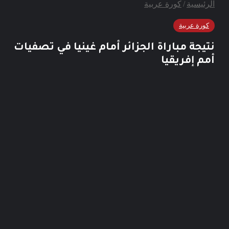
لرئيسية
/
كورة عربية
بينتيريست
‫YouTube
كورة عربية
تيجة مباراة الجزائر أمام غينيا في تصفيات
انستقرام
مم إفريقيا
‫TikTok
ملخص
الموقع
RSS
Google
News
Quora