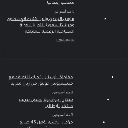
منتخب إيطاليا
منذ أسبوعين
مؤمن الجندي يؤهل 45 صانع محتوى
ومرشدًا سعوديًا لتعزيز الهوية
السياحية الرقمية للمملكة
2026-04-09
مفاجأة.. أرسنال يتحرك للتعاقد مع
فينيسيوس جونيور من ريال مدريد
منذ أسبوعين
سكاي: جوارديولا يرفض تدريب
منتخب إيطاليا
منذ أسبوعين
مؤمن الجندي يؤهل 45 صانع