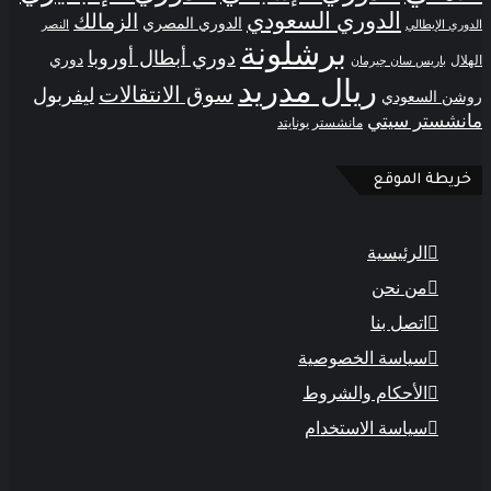
الدوري السعودي
الزمالك
الدوري المصري
ي الإيطالي
النصر
برشلونة
دوري أبطال أوروبا
دوري
ل
باريس سان جيرمان
ريال مدريد
سوق الانتقالات
ليفربول
ن السعودي
شستر سيتي
مانشستر يونايتد
يطة الموقع
الرئيسية
من نحن
اتصل بنا
سياسة الخصوصية
الأحكام والشروط
سياسة الاستخدام