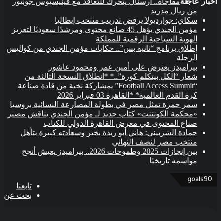
ر عاجلة
مفاجأة.. أرسنال يتحرك للتعاقد مع فينيسيوس جونيور
من ريال مدريد
سكاي: جوارديولا يرفض تدريب منتخب إيطاليا
مؤمن الجندي يؤهل 45 صانع محتوى ومرشدًا سعوديًا لتعزيز
الهوية السياحية الرقمية للمملكة
إطلاق برنامج “ثانية بس”.. حكايات مؤمن الجندي من كواليس
الرحلة
بيراميدز يعترض على أمين عمر ومحمود عاشور
شعار “الكل بيتكلم كورة”..* *انطلاق النسخة الثالثة من
“Football Access Summit” بمشاركة نخبة من قادة صناعة
كرة القدم العالمية* *القاهرة 03 فبراير 2026
سمر حمزة تمثل مصر في بطولة المصارعة النسائية بروسيا
«محكمة الكونتنت» كتاب جديد لـ مؤمن الجندي يناقش مصير
صناع المحتوى في معرض القاهرة الدولي للكتاب
حمادة الشربيني: هاني أبو ريدة بخير وسعادته كبيرة بتأهل
منتخب مصر لنصف النهائي
بين إنجازات 2025 وطموحات 2026.. بيراميدز يعيش أنجح
مواسمه تاريخيًا
goals
تابعنا
بحث عن
فيسبوك
‫X