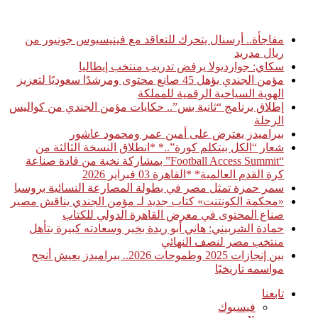
أخبار عاجلة
مفاجأة.. أرسنال يتحرك للتعاقد مع فينيسيوس جونيور من
ريال مدريد
سكاي: جوارديولا يرفض تدريب منتخب إيطاليا
مؤمن الجندي يؤهل 45 صانع محتوى ومرشدًا سعوديًا لتعزيز
الهوية السياحية الرقمية للمملكة
إطلاق برنامج “ثانية بس”.. حكايات مؤمن الجندي من كواليس
الرحلة
بيراميدز يعترض على أمين عمر ومحمود عاشور
شعار “الكل بيتكلم كورة”..* *انطلاق النسخة الثالثة من
“Football Access Summit” بمشاركة نخبة من قادة صناعة
كرة القدم العالمية* *القاهرة 03 فبراير 2026
سمر حمزة تمثل مصر في بطولة المصارعة النسائية بروسيا
«محكمة الكونتنت» كتاب جديد لـ مؤمن الجندي يناقش مصير
صناع المحتوى في معرض القاهرة الدولي للكتاب
حمادة الشربيني: هاني أبو ريدة بخير وسعادته كبيرة بتأهل
منتخب مصر لنصف النهائي
بين إنجازات 2025 وطموحات 2026.. بيراميدز يعيش أنجح
مواسمه تاريخيًا
تابعنا
فيسبوك