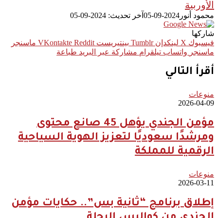
الأوربية
محمود أنور
2024-09-05
آخر تحديث: 2024-09-05
شاركها
فيسبوك
‫X
لينكدإن
بينتيريست
ماسنجر
ماسنجر
واتساب
تيلقرام
مشاركة عبر البريد
طباعة
أقرأ التالي
منوعات
2026-04-09
مؤمن الجندي يؤهل 45 صانع محتوى
ومرشدًا سعوديًا لتعزيز الهوية السياحية
الرقمية للمملكة
منوعات
2026-03-11
إطلاق برنامج “ثانية بس”.. حكايات مؤمن