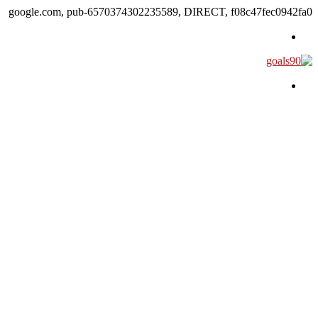
google.com, pub-6570374302235589, DIRECT, f08c47fec0942fa0
القائمة
بحث عن