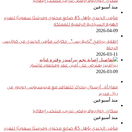
سكاي: جوارديولا يرفض تدريب منتخب إيطاليا
منذ أسبوعين
مؤمن الجندي يؤهل 45 صانع محتوى ومرشدًا سعوديًا لتعزيز
الهوية السياحية الرقمية للمملكة
2026-04-09
إطلاق برنامج “ثانية بس”.. حكايات مؤمن الجندي من كواليس
الرحلة
2026-03-11
بيراميدز يعترض على أمين عمر ومحمود عاشور
2026-03-09
مفاجأة.. أرسنال يتحرك للتعاقد مع فينيسيوس جونيور من
ريال مدريد
منذ أسبوعين
سكاي: جوارديولا يرفض تدريب منتخب إيطاليا
منذ أسبوعين
مؤمن الجندي يؤهل 45 صانع محتوى ومرشدًا سعوديًا لتعزيز