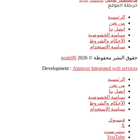
مانشستر يونايتد
خريطة الموقع
الرئيسية
من نحن
اتصل بنا
سياسة الخصوصية
الأحكام والشروط
سياسة الاستخدام
حقوق النشر محفوظة ©
2026
goals90
Development :
Almtwer Integrated web services
الرئيسية
من نحن
اتصل بنا
سياسة الخصوصية
الأحكام والشروط
سياسة الاستخدام
فيسبوك
‫X
بينتيريست
‫YouTube