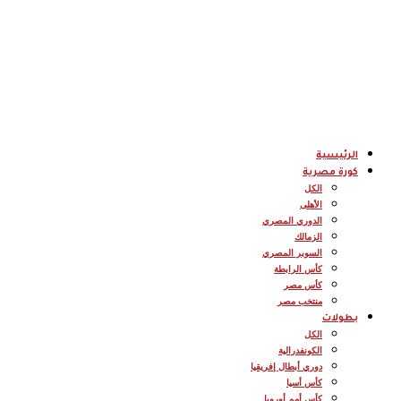
الرئيسية
كورة مصرية
الكل
الأهلى
الدوري المصري
الزمالك
السوبر المصري
كأس الرابطة
كأس مصر
منتخب مصر
بطولات
الكل
الكونفدرالية
دوري أبطال إفريقيا
كأس أسيا
كأس أمم أوروبا