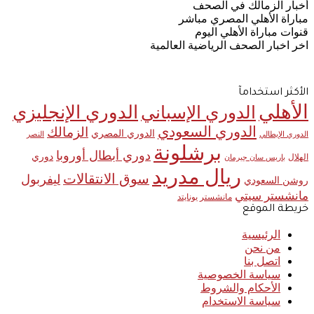
أخبار الزمالك في الصحف
مباراة الأهلي المصري مباشر
قنوات مباراة الأهلي اليوم
اخر اخبار الصحف الرياضية العالمية
الأكثر استخدامآ
الأهلي
الدوري الإنجليزي
الدوري الإسباني
الدوري السعودي
الزمالك
الدوري المصري
الدوري الإيطالي
النصر
برشلونة
دوري أبطال أوروبا
دوري
الهلال
باريس سان جيرمان
ريال مدريد
سوق الانتقالات
ليفربول
روشن السعودي
مانشستر سيتي
مانشستر يونايتد
خريطة الموقع
الرئيسية
من نحن
اتصل بنا
سياسة الخصوصية
الأحكام والشروط
سياسة الاستخدام