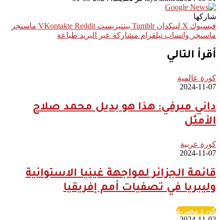
شاركها
فيسبوك
‫X
لينكدإن
بينتيريست
ماسنجر
ماسنجر
واتساب
تيلقرام
مشاركة عبر البريد
طباعة
أقرأ التالي
كورة عالمية
2024-11-07
داني ميرفي: هذا هو بديل محمد صلاح
الأمثل
كورة عربية
2024-11-07
قائمة الجزائر لمواجهة غينيا الاستوائية
وليبريا في تصفيات أمم إفريقيا
كورة مصرية
2024-11-02