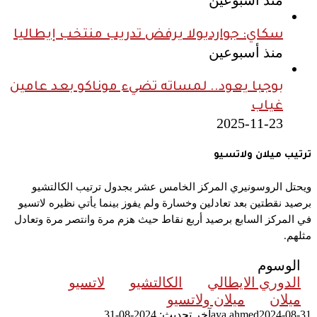
سكاي: جوارديولا يرفض تدريب منتخب إيطاليا
منذ أسبوعين
بوجبا يعود.. لمساته تضيء موناكو بعد عامين
غياب
2025-11-23
ترتيب ميلان ولاتسيو
ويحتل الروسونيري المركز الخامس عشر بجدول ترتيب الكالتشيو
برصيد نقطتين بعد تعادلين وخسارة ولم يفوز بينما يأتي نظيره لاتسيو
في المركز السابع برصيد أربع نقاط حيث هزم مرة وانتصر مرة وتعادل
مثلهم.
الوسوم
الدوري الايطالي
الكالتشيو
لاتسيو
ميلان
ميلان ولاتسيو
2024-08-31
aya ahmed
آخر تحديث: 2024-08-31