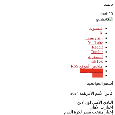
تابعنا
goals90
فيسبوك
‫X
بينتيريست
‫YouTube
انستقرام
‫TikTok
ملخص الموقع RSS
Google News
Quora
أشهر المواضيع
كأس الأمم الأفريقية 2024
النادي الأهلي اون لاين
اخبار يد الأهلي
اخبار منتخب مصر لكرة القدم