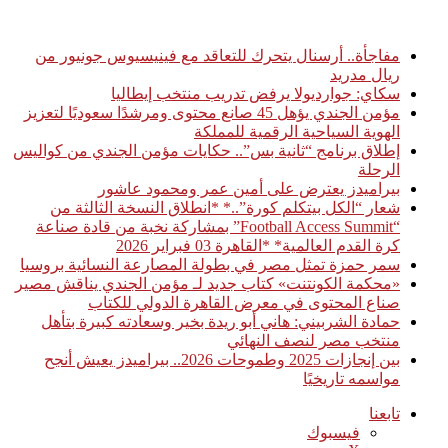
أخبار عاجلة
مفاجأة.. أرسنال يتحرك للتعاقد مع فينيسيوس جونيور من
ريال مدريد
سكاي: جوارديولا يرفض تدريب منتخب إيطاليا
مؤمن الجندي يؤهل 45 صانع محتوى ومرشدًا سعوديًا لتعزيز
الهوية السياحية الرقمية للمملكة
إطلاق برنامج “ثانية بس”.. حكايات مؤمن الجندي من كواليس
الرحلة
بيراميدز يعترض على أمين عمر ومحمود عاشور
شعار “الكل بيتكلم كورة”..* *انطلاق النسخة الثالثة من
“Football Access Summit” بمشاركة نخبة من قادة صناعة
كرة القدم العالمية* *القاهرة 03 فبراير 2026
سمر حمزة تمثل مصر في بطولة المصارعة النسائية بروسيا
«محكمة الكونتنت» كتاب جديد لـ مؤمن الجندي يناقش مصير
صناع المحتوى في معرض القاهرة الدولي للكتاب
حمادة الشربيني: هاني أبو ريدة بخير وسعادته كبيرة بتأهل
منتخب مصر لنصف النهائي
بين إنجازات 2025 وطموحات 2026.. بيراميدز يعيش أنجح
مواسمه تاريخيًا
تابعنا
فيسبوك