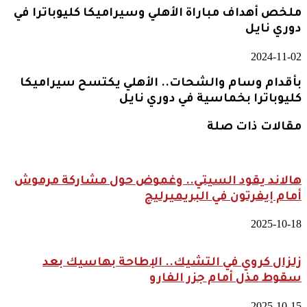
ملخص أهداف مباراة الأهلي وسيراميكا كليوباترا في
دوري نايل
2024-11-02
بأقدام وسام والشحات.. الأهلي يكتسح سيراميكا
كليوباترا بخماسية في دوري نايل
مقالات ذات صلة
هالاند يقود السيتي.. وغموض حول مشاركة مرموش
أمام إيفرتون في البريميرليج
2025-10-18
زلزال كروي في التشيك.. الإطاحة بهاسيك بعد
سقوط مذل أمام جزر الفارو
2025-10-15