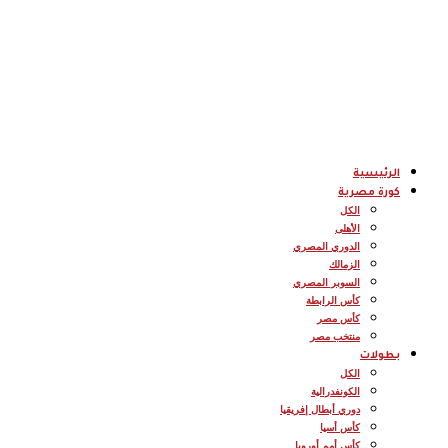
الرئيسية
كورة مصرية
الكل
الأهلى
الدوري المصري
الزمالك
السوبر المصري
كأس الرابطة
كأس مصر
منتخب مصر
بطولات
الكل
الكونفدرالية
دوري أبطال إفريقيا
كأس أسيا
كأس أمم أوروبا