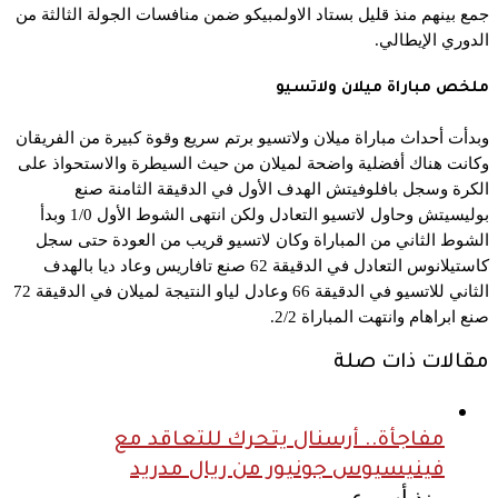
جمع بينهم منذ قليل بستاد الاولمبيكو ضمن منافسات الجولة الثالثة من
الدوري الإيطالي.
ملخص مباراة ميلان ولاتسيو
وبدأت أحداث مباراة ميلان ولاتسيو برتم سريع وقوة كبيرة من الفريقان
وكانت هناك أفضلية واضحة لميلان من حيث السيطرة والاستحواذ على
الكرة وسجل بافلوفيتش الهدف الأول في الدقيقة الثامنة صنع
بوليسيتش وحاول لاتسيو التعادل ولكن انتهى الشوط الأول 1/0 وبدأ
الشوط الثاني من المباراة وكان لاتسيو قريب من العودة حتى سجل
كاستيلانوس التعادل في الدقيقة 62 صنع تافاريس وعاد ديا بالهدف
الثاني للاتسيو في الدقيقة 66 وعادل لياو النتيجة لميلان في الدقيقة 72
صنع ابراهام وانتهت المباراة 2/2.
مقالات ذات صلة
مفاجأة.. أرسنال يتحرك للتعاقد مع
فينيسيوس جونيور من ريال مدريد
منذ أسبوعين