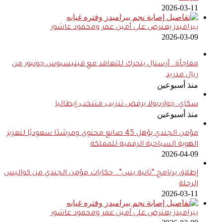
2026-03-11
بيراميدز يعترض على أمين عمر ومحمود عاشور
2026-03-09
مفاجأة.. أرسنال يتحرك للتعاقد مع فينيسيوس جونيور من
ريال مدريد
منذ أسبوعين
سكاي: جوارديولا يرفض تدريب منتخب إيطاليا
منذ أسبوعين
مؤمن الجندي يؤهل 45 صانع محتوى ومرشدًا سعوديًا لتعزيز
الهوية السياحية الرقمية للمملكة
2026-04-09
إطلاق برنامج “ثانية بس”.. حكايات مؤمن الجندي من كواليس
الرحلة
2026-03-11
بيراميدز يعترض على أمين عمر ومحمود عاشور