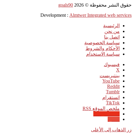
حقوق النشر محفوظة ©
2026
goals90
Development :
Almtwer Integrated web services
الرئيسية
من نحن
اتصل بنا
سياسة الخصوصية
الأحكام والشروط
سياسة الاستخدام
فيسبوك
‫X
بينتيريست
‫YouTube
انستقرام
‫TikTok
ملخص الموقع RSS
Google News
Quora
زر الذهاب إلى الأعلى