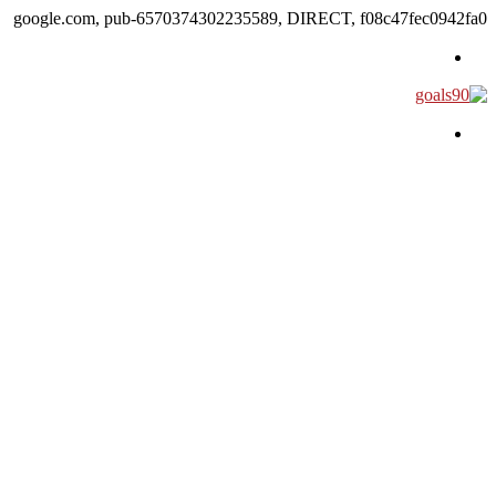
google.com, pub-6570374302235589, DIRECT, f08c47fec0942fa0
القائمة
بحث عن