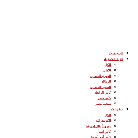
الرئيسية
كورة مصرية
الكل
الأهلى
الدوري المصري
الزمالك
السوبر المصري
كأس الرابطة
كأس مصر
منتخب مصر
بطولات
الكل
الكونفدرالية
دوري أبطال إفريقيا
كأس أسيا
كأس أمم أوروبا