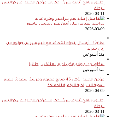
إطلاق برنامج “ثانية بس”.. حكايات مؤمن الجندي من كواليس
الرحلة
2026-03-11
بيراميدز يعترض على أمين عمر ومحمود عاشور
2026-03-09
مفاجأة.. أرسنال يتحرك للتعاقد مع فينيسيوس جونيور من
ريال مدريد
منذ أسبوعين
سكاي: جوارديولا يرفض تدريب منتخب إيطاليا
منذ أسبوعين
مؤمن الجندي يؤهل 45 صانع محتوى ومرشدًا سعوديًا لتعزيز
الهوية السياحية الرقمية للمملكة
2026-04-09
إطلاق برنامج “ثانية بس”.. حكايات مؤمن الجندي من كواليس
الرحلة
2026-03-11