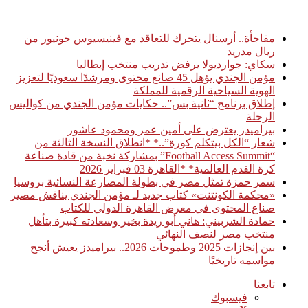
أخبار عاجلة
مفاجأة.. أرسنال يتحرك للتعاقد مع فينيسيوس جونيور من
ريال مدريد
سكاي: جوارديولا يرفض تدريب منتخب إيطاليا
مؤمن الجندي يؤهل 45 صانع محتوى ومرشدًا سعوديًا لتعزيز
الهوية السياحية الرقمية للمملكة
إطلاق برنامج “ثانية بس”.. حكايات مؤمن الجندي من كواليس
الرحلة
بيراميدز يعترض على أمين عمر ومحمود عاشور
شعار “الكل بيتكلم كورة”..* *انطلاق النسخة الثالثة من
“Football Access Summit” بمشاركة نخبة من قادة صناعة
كرة القدم العالمية* *القاهرة 03 فبراير 2026
سمر حمزة تمثل مصر في بطولة المصارعة النسائية بروسيا
«محكمة الكونتنت» كتاب جديد لـ مؤمن الجندي يناقش مصير
صناع المحتوى في معرض القاهرة الدولي للكتاب
حمادة الشربيني: هاني أبو ريدة بخير وسعادته كبيرة بتأهل
منتخب مصر لنصف النهائي
بين إنجازات 2025 وطموحات 2026.. بيراميدز يعيش أنجح
مواسمه تاريخيًا
تابعنا
فيسبوك