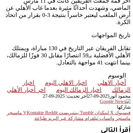
آخر قمة جمعت الفريقين كانت في 11 مارس
الماضي، وشهدت أحداثًا مثيرة بعدما غاب الأهلي عن
أرض الملعب ليعتبر خاسراً بنتيجة 3-0 بقرار من اتحاد
الكرة.
تاريخ المواجهات
تقابل الفريقان عبر التاريخ في 130 مباراة، ويمتلك
الأهلي الأفضلية بـ59 انتصارًا مقابل 30 فوزًا للزمالك،
بينما انتهت 41 مواجهة بالتعادل.
الوسوم
أخبار الاهلي
اخبار الاهلي اليوم
اخبار
الزمالك
اخبار الزمالك اليوم
اخر أخبار الأهلي
محمود أنور
2025-09-27
آخر تحديث: 2025-09-27
شاركها
فيسبوك
‫X
لينكدإن
بينتيريست
ماسنجر
ماسنجر
واتساب
تيلقرام
مشاركة عبر البريد
طباعة
أقرأ التالي