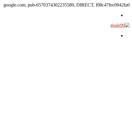
google.com, pub-6570374302235589, DIRECT, f08c47fec0942fa0
القائمة
بحث عن