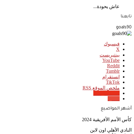
عاش يحودة...
تابعنا
goals90
فيسبوك
‫X
بينتيريست
‫YouTube
انستقرام
‫TikTok
ملخص الموقع RSS
Google News
Quora
أشهر المواضيع
كأس الأمم الأفريقية 2024
النادي الأهلي اون لاين