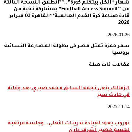
شعار “الكل بيتكلم كورة”..* *انطلاق النسخة الثالثة
من “Football Access Summit” بمشاركة نخبة من
قادة صناعة كرة القدم العالمية* *القاهرة 03 فبراير
2026
2026-01-26
سمر حمزة تمثل مصر في بطولة المصارعة النسائية
بروسيا
مقالات ذات صلة
الزمالك ينعي نجمه السابق محمد صبري بعد وفاته
في حادث سير
2025-11-14
توروب يعود لقيادة تدريبات الأهلي.. وجلسة مرتقبة
لحسم مصير أشرف داري