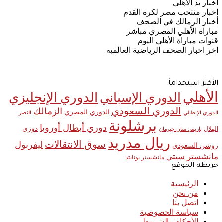
اخبار يد الأهلي
اخبار منتخب مصر لكرة القدم
أخبار الزمالك في الصحف
مباراة الأهلي المصري مباشر
قنوات مباراة الأهلي اليوم
اخر اخبار الصحف الرياضية العالمية
الأكثر استخدامآ
الأهلي
الدوري الإنجليزي
الدوري الإسباني
الدوري السعودي
الزمالك
الدوري المصري
الدوري الإيطالي
النصر
برشلونة
دوري أبطال أوروبا
دوري
الهلال
باريس سان جيرمان
ريال مدريد
سوق الانتقالات
ليفربول
روشن السعودي
مانشستر سيتي
مانشستر يونايتد
خريطة الموقع
الرئيسية
من نحن
اتصل بنا
سياسة الخصوصية
الأحكام والشروط