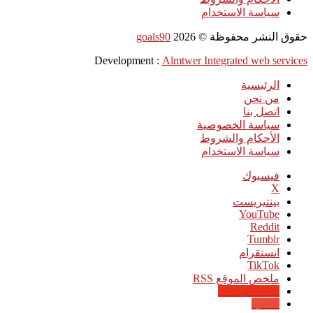
سياسة الاستخدام
حقوق النشر محفوظة ©
2026
goals90
Development :
Almtwer Integrated web services
الرئيسية
من نحن
اتصل بنا
سياسة الخصوصية
الأحكام والشروط
سياسة الاستخدام
فيسبوك
‫X
بينتيريست
‫YouTube
انستقرام
‫TikTok
ملخص الموقع RSS
Google News
Quora