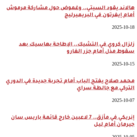
هالاند يقود السيتي.. وغموض حول مشاركة مرموش
أمام إيفرتون في البريميرليج
2025-10-18
زلزال كروي في التشيك.. الإطاحة بهاسيك بعد
سقوط مذل أمام جزر الفارو
2025-10-15
محمد صلاح يفتح الباب أمام تجربة جديدة في الدوري
التركي مع جالطة سراي
2025-10-07
إنريكي في مأزق.. 7 لاعبين خارج قائمة باريس سان
جيرمان أمام ليل
2025-10-05