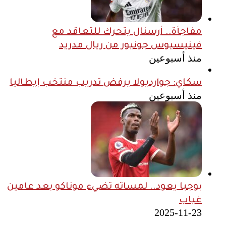
مفاجأة.. أرسنال يتحرك للتعاقد مع
فينيسيوس جونيور من ريال مدريد
منذ أسبوعين
سكاي: جوارديولا يرفض تدريب منتخب إيطاليا
منذ أسبوعين
بوجبا يعود.. لمساته تضيء موناكو بعد عامين
غياب
2025-11-23