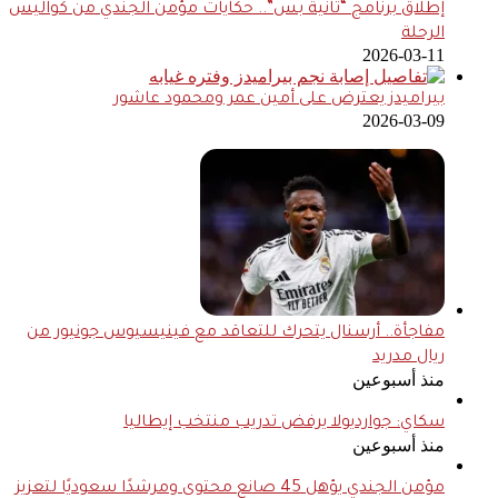
إطلاق برنامج “ثانية بس”.. حكايات مؤمن الجندي من كواليس
الرحلة
2026-03-11
بيراميدز يعترض على أمين عمر ومحمود عاشور
2026-03-09
مفاجأة.. أرسنال يتحرك للتعاقد مع فينيسيوس جونيور من
ريال مدريد
منذ أسبوعين
سكاي: جوارديولا يرفض تدريب منتخب إيطاليا
منذ أسبوعين
مؤمن الجندي يؤهل 45 صانع محتوى ومرشدًا سعوديًا لتعزيز