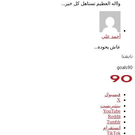
وااله العظيم تستاهل كل خير...
أحمد علي
عاش يحودة...
تابعنا
goals90
فيسبوك
‫X
بينتيريست
‫YouTube
انستقرام
‫TikTok