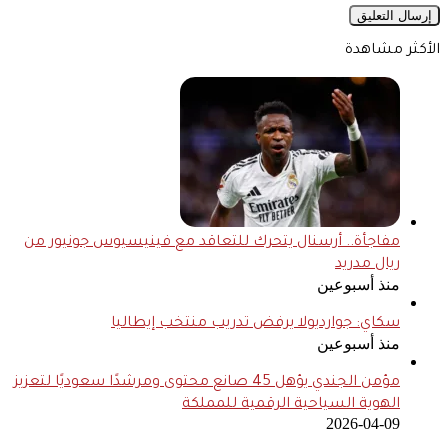
الأكثر مشاهدة
مفاجأة.. أرسنال يتحرك للتعاقد مع فينيسيوس جونيور من
ريال مدريد
منذ أسبوعين
سكاي: جوارديولا يرفض تدريب منتخب إيطاليا
منذ أسبوعين
مؤمن الجندي يؤهل 45 صانع محتوى ومرشدًا سعوديًا لتعزيز
الهوية السياحية الرقمية للمملكة
2026-04-09