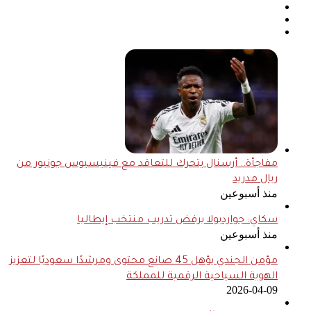
مفاجأة.. أرسنال يتحرك للتعاقد مع فينيسيوس جونيور من
ريال مدريد
منذ أسبوعين
سكاي: جوارديولا يرفض تدريب منتخب إيطاليا
منذ أسبوعين
مؤمن الجندي يؤهل 45 صانع محتوى ومرشدًا سعوديًا لتعزيز
الهوية السياحية الرقمية للمملكة
2026-04-09