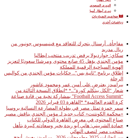
الدوري السعودي
دوري أبطال أسيا
مواعيد المباريات
رياضات أخرى
أخبار عاجلة
مفاجأة.. أرسنال يتحرك للتعاقد مع فينيسيوس جونيور من
ريال مدريد
سكاي: جوارديولا يرفض تدريب منتخب إيطاليا
مؤمن الجندي يؤهل 45 صانع محتوى ومرشدًا سعوديًا لتعزيز
الهوية السياحية الرقمية للمملكة
إطلاق برنامج “ثانية بس”.. حكايات مؤمن الجندي من كواليس
الرحلة
بيراميدز يعترض على أمين عمر ومحمود عاشور
شعار “الكل بيتكلم كورة”..* *انطلاق النسخة الثالثة من
“Football Access Summit” بمشاركة نخبة من قادة صناعة
كرة القدم العالمية* *القاهرة 03 فبراير 2026
سمر حمزة تمثل مصر في بطولة المصارعة النسائية بروسيا
«محكمة الكونتنت» كتاب جديد لـ مؤمن الجندي يناقش مصير
صناع المحتوى في معرض القاهرة الدولي للكتاب
حمادة الشربيني: هاني أبو ريدة بخير وسعادته كبيرة بتأهل
منتخب مصر لنصف النهائي
بين إنجازات 2025 وطموحات 2026.. بيراميدز يعيش أنجح