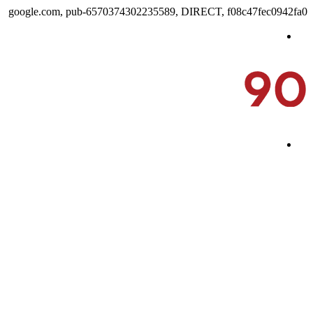
google.com, pub-6570374302235589, DIRECT, f08c47fec0942fa0
القائمة
بحث عن