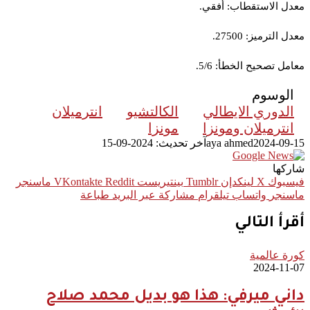
معدل الاستقطاب: أفقي.
معدل الترميز: 27500.
معامل تصحيح الخطأ: 5/6.
الوسوم
الدوري الايطالي
الكالتشيو
انترميلان
انترميلان ومونزا
مونزا
2024-09-15
aya ahmed
آخر تحديث: 2024-09-15
شاركها
فيسبوك
‫X
لينكدإن
بينتيريست
ماسنجر
ماسنجر
واتساب
تيلقرام
مشاركة عبر البريد
طباعة
أقرأ التالي
كورة عالمية
2024-11-07
داني ميرفي: هذا هو بديل محمد صلاح