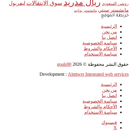
ريال مدريد
سوق الانتقالات
ليفربول
روشن السعودي
مانشستر سيتي
مانشستر يونايتد
خريطة الموقع
الرئيسية
من نحن
اتصل بنا
سياسة الخصوصية
الأحكام والشروط
سياسة الاستخدام
حقوق النشر محفوظة ©
2026
goals90
Development :
Almtwer Integrated web services
الرئيسية
من نحن
اتصل بنا
سياسة الخصوصية
الأحكام والشروط
سياسة الاستخدام
فيسبوك
‫X