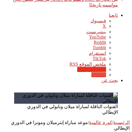
مواسمه تاريخيًا
تابعنا
فيسبوك
‫X
بينتيريست
‫YouTube
انستقرام
‫TikTok
ملخص الموقع RSS
Google News
Quora
بحث عن
القنوات الناقلة لمباراة ميلان ونابولي في الدوري
الإيطالي
الرئيسية
/
كورة عالمية
/
موعد مباراة إنترميلان ومونزا في الدوري
الإيطالي