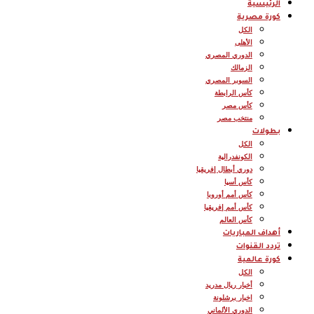
الرئيسية
كورة مصرية
الكل
الأهلى
الدوري المصري
الزمالك
السوبر المصري
كأس الرابطة
كأس مصر
منتخب مصر
بطولات
الكل
الكونفدرالية
دوري أبطال إفريقيا
كأس أسيا
كأس أمم أوروبا
كأس أمم إفريقيا
كأس العالم
أهداف المباريات
تردد القنوات
كورة عالمية
الكل
أخبار ريال مدريد
اخبار برشلونة
الدوري الألماني