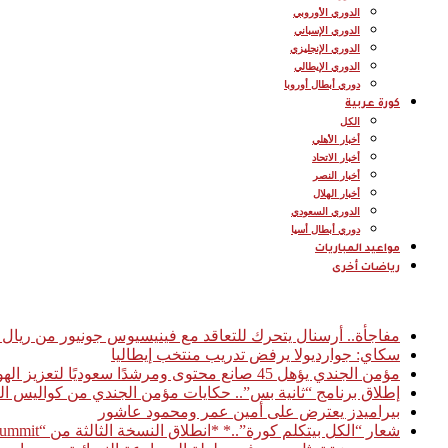
الدوري الأوروبي
الدوري الإسباني
الدوري الإنجليزي
الدوري الإيطالي
دوري أبطال أوروبا
كورة عربية
الكل
أخبار الأهلي
أخبار الاتحاد
أخبار النصر
أخبار الهلال
الدوري السعودي
دوري أبطال أسيا
مواعيد المباريات
رياضات أخرى
أخبار عاجلة
مفاجأة.. أرسنال يتحرك للتعاقد مع فينيسيوس جونيور من ريال 
سكاي: جوارديولا يرفض تدريب منتخب إيطاليا
مؤمن الجندي يؤهل 45 صانع محتوى ومرشدًا سعوديًا لتعزيز الهوية السياحية الرقمية للمملكة
إطلاق برنامج “ثانية بس”.. حكايات مؤمن الجندي من كواليس ال
بيراميدز يعترض على أمين عمر ومحمود عاشور
شعار “الكل بيتكلم كورة”..* *انطلاق النسخة الثالثة من “Football Access Summit” بمشاركة نخبة من قادة صناعة كرة القدم العالمية* *القاهرة 03 فبراير 2026