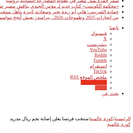
سمر حمزة تمثل مصر في بطولة المصارعة النسائية بروسيا
«محكمة الكونتنت» كتاب جديد لـ مؤمن الجندي يناقش مصير صن
حمادة الشربيني: هاني أبو ريدة بخير وسعادته كبيرة بتأهل منت
بين إنجازات 2025 وطموحات 2026.. بيراميدز يعيش أنجح مواسمه تاريخيًا
تابعنا
فيسبوك
‫X
بينتيريست
‫YouTube
انستقرام
‫TikTok
ملخص الموقع RSS
Google News
Quora
بحث عن
الرئيسية
/
كورة عالمية
/
منتخب فرنسا يعلن إصابة نجم ريال مدريد
كورة عالمية