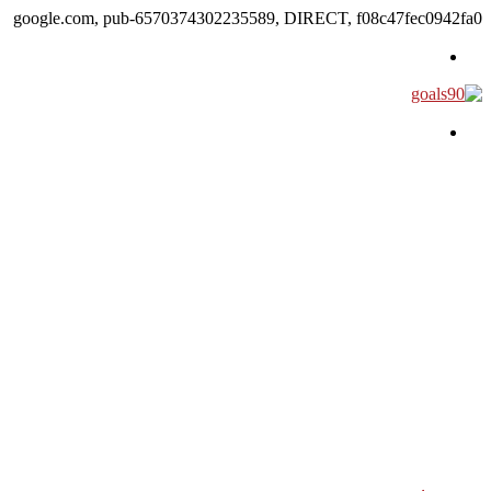
google.com, pub-6570374302235589, DIRECT, f08c47fec0942fa0
القائمة
بحث عن