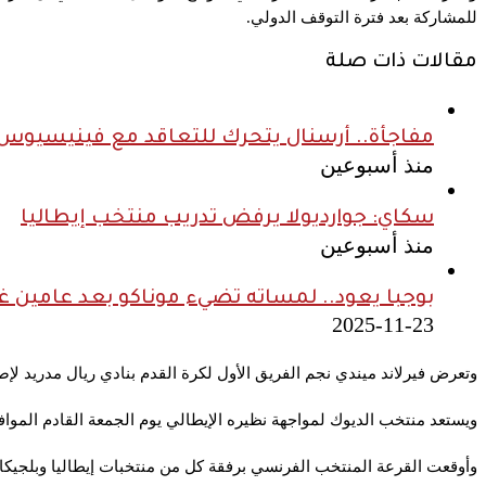
للمشاركة بعد فترة التوقف الدولي.
مقالات ذات صلة
مفاجأة.. أرسنال يتحرك للتعاقد مع فينيسيوس ج
منذ أسبوعين
سكاي: جوارديولا يرفض تدريب منتخب إيطاليا
منذ أسبوعين
بوجبا يعود.. لمساته تضيء موناكو بعد عامين غ
2025-11-23
وتعرض
فيرلاند ميندي
نجم الفريق الأول لكرة القدم بنادي ريال مدريد
لإص
ويستعد منتخب الديوك لمواجهة نظيره الإيطالي يوم الجمعة القادم الموافق 6 سبتمبر الحالي بستاد حديقة الامراء ضمن منافسات الجولة الأولى من دور مجموعات دوري الأمم الأو
وأوقعت القرعة المنتخب الفرنسي برفقة كل من منتخبات إيطاليا وبلجيكا 