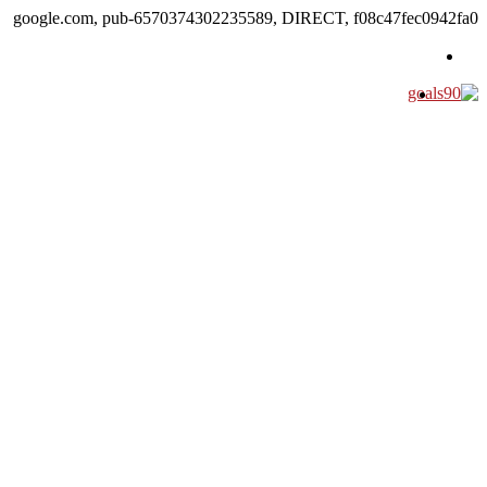
google.com, pub-6570374302235589, DIRECT, f08c47fec0942fa0
القائمة
بحث عن