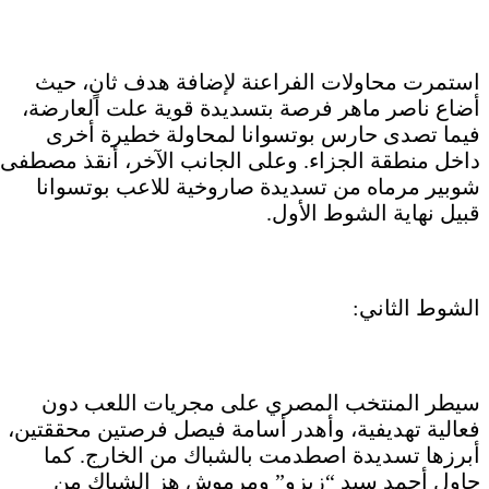
استمرت محاولات الفراعنة لإضافة هدف ثانٍ، حيث
أضاع ناصر ماهر فرصة بتسديدة قوية علت العارضة،
فيما تصدى حارس بوتسوانا لمحاولة خطيرة أخرى
داخل منطقة الجزاء. وعلى الجانب الآخر، أنقذ مصطفى
شوبير مرماه من تسديدة صاروخية للاعب بوتسوانا
قبيل نهاية الشوط الأول.
الشوط الثاني:
سيطر المنتخب المصري على مجريات اللعب دون
فعالية تهديفية، وأهدر أسامة فيصل فرصتين محققتين،
أبرزها تسديدة اصطدمت بالشباك من الخارج. كما
حاول أحمد سيد “زيزو” ومرموش هز الشباك من