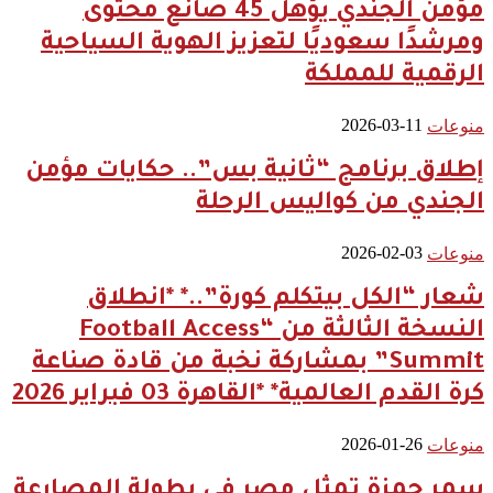
مؤمن الجندي يؤهل 45 صانع محتوى
ومرشدًا سعوديًا لتعزيز الهوية السياحية
الرقمية للمملكة
2026-03-11
منوعات
إطلاق برنامج “ثانية بس”.. حكايات مؤمن
الجندي من كواليس الرحلة
2026-02-03
منوعات
شعار “الكل بيتكلم كورة”..* *انطلاق
النسخة الثالثة من “Football Access
Summit” بمشاركة نخبة من قادة صناعة
كرة القدم العالمية* *القاهرة 03 فبراير 2026
2026-01-26
منوعات
سمر حمزة تمثل مصر في بطولة المصارعة