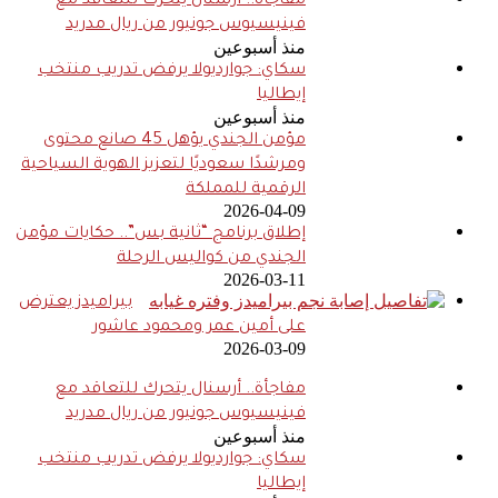
مفاجأة.. أرسنال يتحرك للتعاقد مع
فينيسيوس جونيور من ريال مدريد
منذ أسبوعين
سكاي: جوارديولا يرفض تدريب منتخب
إيطاليا
منذ أسبوعين
مؤمن الجندي يؤهل 45 صانع محتوى
ومرشدًا سعوديًا لتعزيز الهوية السياحية
الرقمية للمملكة
2026-04-09
إطلاق برنامج “ثانية بس”.. حكايات مؤمن
الجندي من كواليس الرحلة
2026-03-11
بيراميدز يعترض
على أمين عمر ومحمود عاشور
2026-03-09
مفاجأة.. أرسنال يتحرك للتعاقد مع
فينيسيوس جونيور من ريال مدريد
منذ أسبوعين
سكاي: جوارديولا يرفض تدريب منتخب
إيطاليا