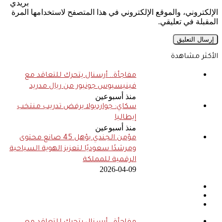
بريدي
الإلكتروني، والموقع الإلكتروني في هذا المتصفح لاستخدامها المرة
المقبلة في تعليقي.
الأكثر مشاهدة
مفاجأة.. أرسنال يتحرك للتعاقد مع
فينيسيوس جونيور من ريال مدريد
منذ أسبوعين
سكاي: جوارديولا يرفض تدريب منتخب
إيطاليا
منذ أسبوعين
مؤمن الجندي يؤهل 45 صانع محتوى
ومرشدًا سعوديًا لتعزيز الهوية السياحية
الرقمية للمملكة
2026-04-09