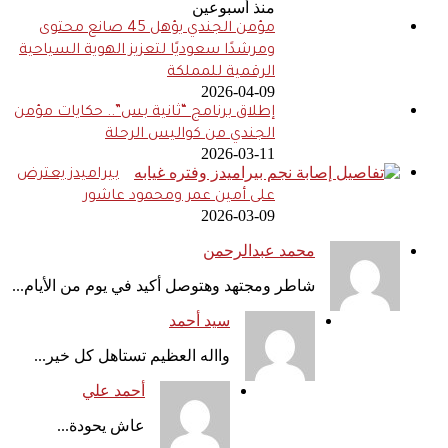
منذ أسبوعين
مؤمن الجندي يؤهل 45 صانع محتوى
ومرشدًا سعوديًا لتعزيز الهوية السياحية
الرقمية للمملكة
2026-04-09
إطلاق برنامج “ثانية بس”.. حكايات مؤمن
الجندي من كواليس الرحلة
2026-03-11
بيراميدز يعترض
على أمين عمر ومحمود عاشور
2026-03-09
محمد عبدالرحمن
شاطر ومجتهد وهتوصل أكيد في يوم من الأيام...
سيد أحمد
وااله العظيم تستاهل كل خير...
أحمد علي
عاش يحودة...