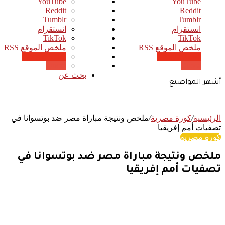
‫YouTube
‫YouTube
انستقرام
انستقرام
‫TikTok
‫TikTok
ملخص الموقع RSS
ملخص الموقع RSS
Google News
Google News
Quora
Quora
بحث عن
أشهر المواضيع
الرئيسية
/
كورة مصرية
/
ملخص ونتيجة مباراة مصر ضد بوتسوانا في
تصفيات أمم إفريقيا
كورة مصرية
ملخص ونتيجة مباراة مصر ضد بوتسوانا في
تصفيات أمم إفريقيا