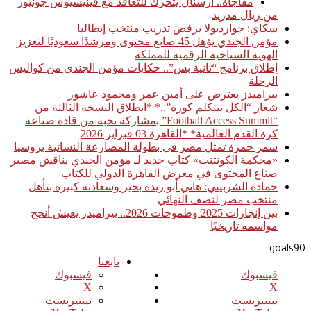
أخبار عاجلة
مفاجأة.. أرسنال يتحرك للتعاقد مع فينيسيوس جونيور
من ريال مدريد
سكاي: جوارديولا يرفض تدريب منتخب إيطاليا
مؤمن الجندي يؤهل 45 صانع محتوى ومرشدًا سعوديًا لتعزيز
الهوية السياحية الرقمية للمملكة
إطلاق برنامج “ثانية بس”.. حكايات مؤمن الجندي من كواليس
الرحلة
بيراميدز يعترض على أمين عمر ومحمود عاشور
شعار “الكل بيتكلم كورة”..* *انطلاق النسخة الثالثة من
“Football Access Summit” بمشاركة نخبة من قادة صناعة
كرة القدم العالمية* *القاهرة 03 فبراير 2026
سمر حمزة تمثل مصر في بطولة المصارعة النسائية بروسيا
«محكمة الكونتنت» كتاب جديد لـ مؤمن الجندي يناقش مصير
صناع المحتوى في معرض القاهرة الدولي للكتاب
حمادة الشربيني: هاني أبو ريدة بخير وسعادته كبيرة بتأهل
منتخب مصر لنصف النهائي
بين إنجازات 2025 وطموحات 2026.. بيراميدز يعيش أنجح
مواسمه تاريخيًا
goals90
تابعنا
فيسبوك
فيسبوك
‫X
‫X
بينتيريست
بينتيريست