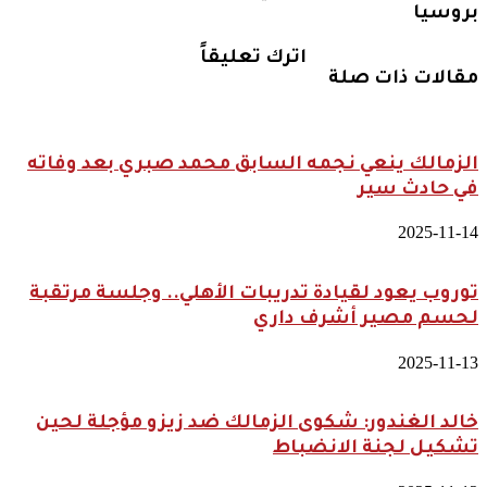
بروسيا
اترك تعليقاً
مقالات ذات صلة
الزمالك ينعي نجمه السابق محمد صبري بعد وفاته
في حادث سير
2025-11-14
توروب يعود لقيادة تدريبات الأهلي.. وجلسة مرتقبة
لحسم مصير أشرف داري
2025-11-13
خالد الغندور: شكوى الزمالك ضد زيزو مؤجلة لحين
تشكيل لجنة الانضباط