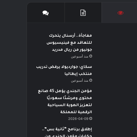
مفاجأة.. أرسنال يتحرك
للتعاقد مع فينيسيوس
جونيور من ريال مدريد
منذ أسبوعين
سكاي: جوارديولا يرفض تدريب
منتخب إيطاليا
منذ أسبوعين
مؤمن الجندي يؤهل 45 صانع
محتوى ومرشدًا سعوديًا
لتعزيز الهوية السياحية
الرقمية للمملكة
2026-04-09
إطلاق برنامج “ثانية بس”..
حكايات مؤمن الجندي من