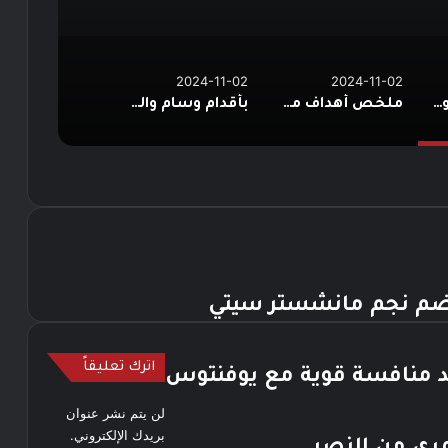
2024-11-02
2024-11-02
قائمة الجزائر لمواجهة غينيا الاستوائية وليبريا في تصفيات أمم إفريقيا
ملخص أهداف مباراة الأهلي وسيراميكا كليوباترا في دوري نايل
بأقدام وسام والشحات.. الأهلي يكتسح سيراميكا كليوباترا بخماسية في دوري نايل
لضم نجم مانشستر سيتي
اترك تعليقاً
 منافسة قوية مع يوفنتوس
لن يتم نشر عنوان
بريدك الإلكتروني.