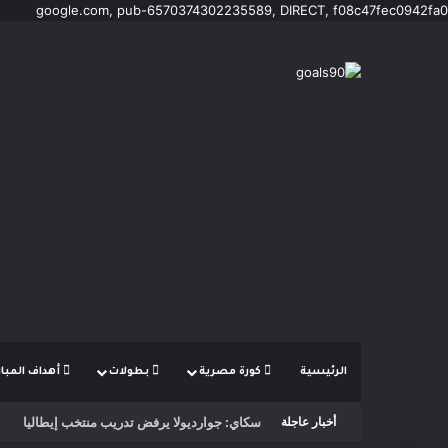
google.com, pub-6570374302235589, DIRECT, f08c47fec0942fa0
الرئيسية
كورة مصرية
بطولات
أهداف المبار
سكاي: جوارديولا يرفض تدريب منتخب إيطاليا
أخبار عاجلة