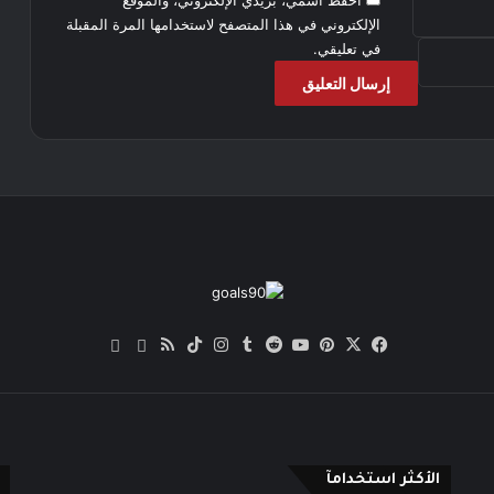
احفظ اسمي، بريدي الإلكتروني، والموقع
الإلكتروني في هذا المتصفح لاستخدامها المرة المقبلة
في تعليقي.
‫X
فيسبوك
بينتيريست
‫YouTube
انستقرام
‫TikTok
ملخص
Quora
Google
الموقع
News
RSS
الأكثر استخدامآ