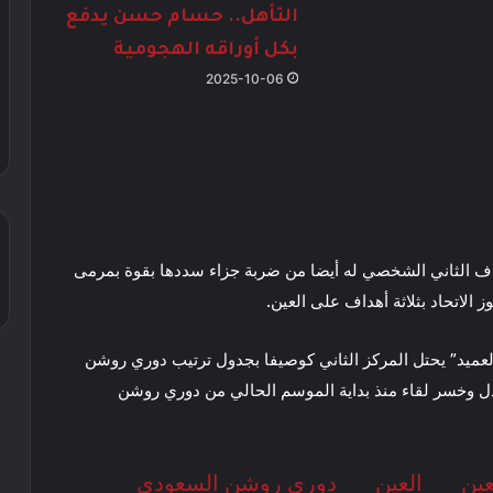
التأهل.. حسام حسن يدفع
بكل أوراقه الهجومية
2025-10-06
دف الثاني الشخصي له أيضا من ضربة جزاء سددها بقوة بمرمى
 الاتحاد بثلاثة أهداف على العين.
عميد” يحتل المركز الثاني كوصيفا بجدول ترتيب دوري روشن
دل وخسر لقاء منذ بداية الموسم الحالي من دوري روشن
عين
العين
دوري روشن السعودي