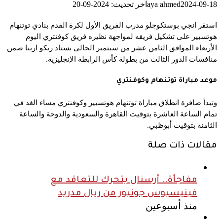
2024-09-18
aya ahmed
آخر تحديث: 2024-09-20
استقر
انجي بوستكوجلو
مدرب
الفريق الأول لكرة القدم بنادي توتنهام
هوتسبير على تشكيل فريقه لمواجهة نظيره فريق كوفنتري اليوم
الأربعاء الموافق الثامن عشر من سبتمبر الحالي بستاد ريكو ارينا صمن
منافسات الدور الثالث من بطولة كأس الرابطة الإنجليزية.
موعد مباراة توتنهام وكوفنتري
وتبدأ صافرة انطلاق مباراة توتنهام هوتسبير وكوفنتري مساء الغد في
تمام الساعة العاشرة بتوقيت القاهرة والسعودية والدوحة والساعة
الثامنة بتوقيت أبوظبي.
مقالات ذات صلة
مفاجأة.. أرسنال يتحرك للتعاقد مع
فينيسيوس جونيور من ريال مدريد
منذ أسبوعين