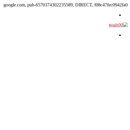
google.com, pub-6570374302235589, DIRECT, f08c47fec0942fa0
القائمة
بحث عن