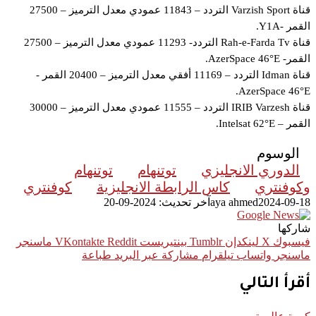
قناة Varzish Sport التردد – 11843 عمودي معدل الترميز – 27500
القمر -Y1A.
قناة Rah-e-Farda Tv التردد- 11293 عمودي معدل الترميز – 27500
القمر- AzerSpace 46°E.
قناة Idman التردد – 11169 أفقي معدل الترميز – 20400 القمر -
AzerSpace 46°E.
قناة IRIB Varzesh التردد – 11555 عمودي معدل الترميز – 30000
القمر – Intelsat 62°E.
الوسوم
الدوري الانجليزي
توتنهام
توتنهام
وكوفنتري
كاس الرابطة الانجليزية
كوفنتري
2024-09-18
aya ahmed
آخر تحديث: 2024-09-20
شاركها
فيسبوك
‫X
لينكدإن
بينتيريست
ماسنجر
ماسنجر
واتساب
تيلقرام
مشاركة عبر البريد
طباعة
أقرأ التالي