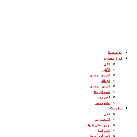
الرئيسية
كورة مصرية
الكل
الأهلى
الدوري المصري
الزمالك
السوبر المصري
كأس الرابطة
كأس مصر
منتخب مصر
بطولات
الكل
الكونفدرالية
دوري أبطال إفريقيا
كأس أسيا
كأس أمم أوروبا