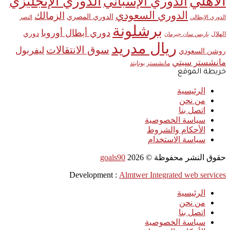
الأهلي
الدوري الإنجليزي
الدوري الإسباني
الدوري السعودي
الزمالك
الدوري المصري
الدوري الإيطالي
النصر
برشلونة
دوري أبطال أوروبا
دوري
الهلال
باريس سان جيرمان
ريال مدريد
سوق الانتقالات
ليفربول
روشن السعودي
مانشستر سيتي
مانشستر يونايتد
خريطة الموقع
الرئيسية
من نحن
اتصل بنا
سياسة الخصوصية
الأحكام والشروط
سياسة الاستخدام
حقوق النشر محفوظة ©
2026
goals90
Development :
Almtwer Integrated web services
الرئيسية
من نحن
اتصل بنا
سياسة الخصوصية