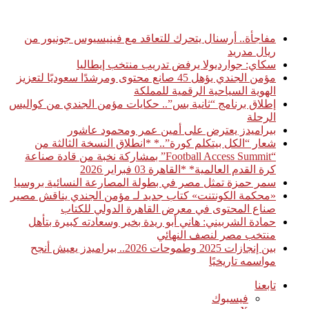
أخبار عاجلة
مفاجأة.. أرسنال يتحرك للتعاقد مع فينيسيوس جونيور من
ريال مدريد
سكاي: جوارديولا يرفض تدريب منتخب إيطاليا
مؤمن الجندي يؤهل 45 صانع محتوى ومرشدًا سعوديًا لتعزيز
الهوية السياحية الرقمية للمملكة
إطلاق برنامج “ثانية بس”.. حكايات مؤمن الجندي من كواليس
الرحلة
بيراميدز يعترض على أمين عمر ومحمود عاشور
شعار “الكل بيتكلم كورة”..* *انطلاق النسخة الثالثة من
“Football Access Summit” بمشاركة نخبة من قادة صناعة
كرة القدم العالمية* *القاهرة 03 فبراير 2026
سمر حمزة تمثل مصر في بطولة المصارعة النسائية بروسيا
«محكمة الكونتنت» كتاب جديد لـ مؤمن الجندي يناقش مصير
صناع المحتوى في معرض القاهرة الدولي للكتاب
حمادة الشربيني: هاني أبو ريدة بخير وسعادته كبيرة بتأهل
منتخب مصر لنصف النهائي
بين إنجازات 2025 وطموحات 2026.. بيراميدز يعيش أنجح
مواسمه تاريخيًا
تابعنا
فيسبوك