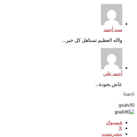
سيد أحمد
وااله العظيم تستاهل كل خير...
أحمد علي
عاش يحودة...
تابعنا
goals90
فيسبوك
‫X
بينتيريست