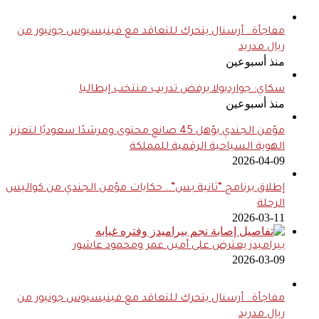
مفاجأة.. أرسنال يتحرك للتعاقد مع فينيسيوس جونيور من
ريال مدريد
منذ أسبوعين
سكاي: جوارديولا يرفض تدريب منتخب إيطاليا
منذ أسبوعين
مؤمن الجندي يؤهل 45 صانع محتوى ومرشدًا سعوديًا لتعزيز
الهوية السياحية الرقمية للمملكة
2026-04-09
إطلاق برنامج “ثانية بس”.. حكايات مؤمن الجندي من كواليس
الرحلة
2026-03-11
بيراميدز يعترض على أمين عمر ومحمود عاشور
2026-03-09
مفاجأة.. أرسنال يتحرك للتعاقد مع فينيسيوس جونيور من
ريال مدريد