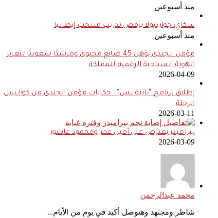
منذ أسبوعين
سكاي: جوارديولا يرفض تدريب منتخب إيطاليا
منذ أسبوعين
مؤمن الجندي يؤهل 45 صانع محتوى ومرشدًا سعوديًا لتعزيز
الهوية السياحية الرقمية للمملكة
2026-04-09
إطلاق برنامج “ثانية بس”.. حكايات مؤمن الجندي من كواليس
الرحلة
2026-03-11
بيراميدز يعترض على أمين عمر ومحمود عاشور
2026-03-09
محمد عبدالرحمن
شاطر ومجتهد وهتوصل أكيد في يوم من الأيام...