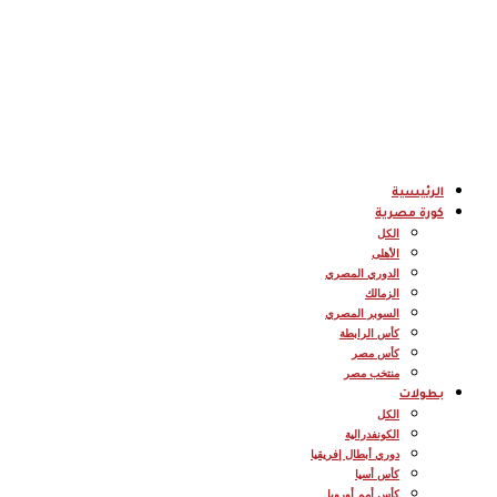
الرئيسية
كورة مصرية
الكل
الأهلى
الدوري المصري
الزمالك
السوبر المصري
كأس الرابطة
كأس مصر
منتخب مصر
بطولات
الكل
الكونفدرالية
دوري أبطال إفريقيا
كأس أسيا
كأس أمم أوروبا