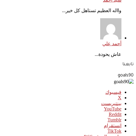
وااله العظيم تستاهل كل خير...
أحمد علي
عاش يحودة...
تابعنا
goals90
فيسبوك
‫X
بينتيريست
‫YouTube
انستقرام
‫TikTok