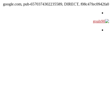
google.com, pub-6570374302235589, DIRECT, f08c47fec0942fa0
القائمة
بحث عن