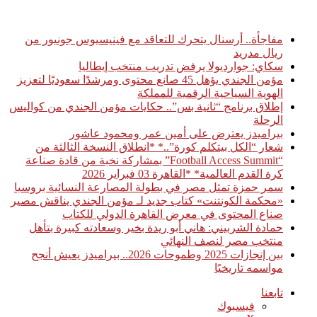
أخبار عاجلة
مفاجأة.. أرسنال يتحرك للتعاقد مع فينيسيوس جونيور من
ريال مدريد
سكاي: جوارديولا يرفض تدريب منتخب إيطاليا
مؤمن الجندي يؤهل 45 صانع محتوى ومرشدًا سعوديًا لتعزيز
الهوية السياحية الرقمية للمملكة
إطلاق برنامج “ثانية بس”.. حكايات مؤمن الجندي من كواليس
الرحلة
بيراميدز يعترض على أمين عمر ومحمود عاشور
شعار “الكل بيتكلم كورة”..* *انطلاق النسخة الثالثة من
“Football Access Summit” بمشاركة نخبة من قادة صناعة
كرة القدم العالمية* *القاهرة 03 فبراير 2026
سمر حمزة تمثل مصر في بطولة المصارعة النسائية بروسيا
«محكمة الكونتنت» كتاب جديد لـ مؤمن الجندي يناقش مصير
صناع المحتوى في معرض القاهرة الدولي للكتاب
حمادة الشربيني: هاني أبو ريدة بخير وسعادته كبيرة بتأهل
منتخب مصر لنصف النهائي
بين إنجازات 2025 وطموحات 2026.. بيراميدز يعيش أنجح
مواسمه تاريخيًا
تابعنا
فيسبوك