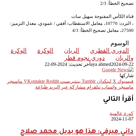
تصحيح الخطأ: 2/3
قناة الكأس المفتوحة سهيل سات
، التردد: 10770، معامل الاستقطاب: أفقي / عمودي، معدل الترميز:
27500، معامل تصحيح الخطأ: 4/3
الوسوم
الدوري القطري
الريان
الوكرة
الوكرة
والريان
دوري نجوم قطر
2024-09-22
aya ahmed
آخر تحديث: 2024-09-22
شاركها
فيسبوك
‫X
لينكدإن
بينتيريست
ماسنجر
ماسنجر
واتساب
تيلقرام
مشاركة عبر البريد
طباعة
أقرأ التالي
كورة عالمية
2024-11-07
داني ميرفي: هذا هو بديل محمد صلاح