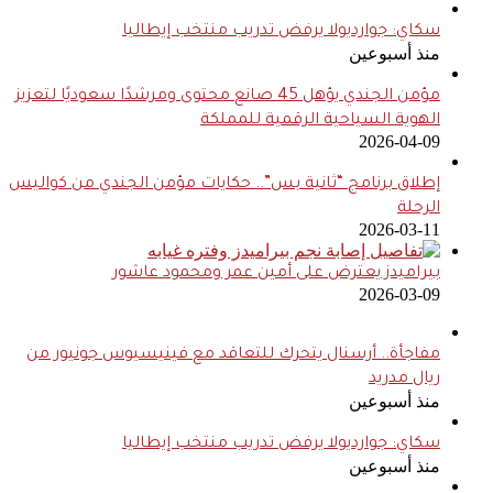
سكاي: جوارديولا يرفض تدريب منتخب إيطاليا
منذ أسبوعين
مؤمن الجندي يؤهل 45 صانع محتوى ومرشدًا سعوديًا لتعزيز
الهوية السياحية الرقمية للمملكة
2026-04-09
إطلاق برنامج “ثانية بس”.. حكايات مؤمن الجندي من كواليس
الرحلة
2026-03-11
بيراميدز يعترض على أمين عمر ومحمود عاشور
2026-03-09
مفاجأة.. أرسنال يتحرك للتعاقد مع فينيسيوس جونيور من
ريال مدريد
منذ أسبوعين
سكاي: جوارديولا يرفض تدريب منتخب إيطاليا
منذ أسبوعين