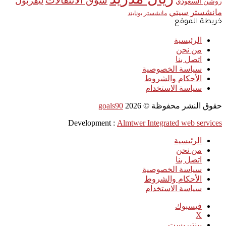
سوق الانتقالات
ليفربول
روشن السعودي
مانشستر سيتي
مانشستر يونايتد
خريطة الموقع
الرئيسية
من نحن
اتصل بنا
سياسة الخصوصية
الأحكام والشروط
سياسة الاستخدام
حقوق النشر محفوظة ©
2026
goals90
Development :
Almtwer Integrated web services
الرئيسية
من نحن
اتصل بنا
سياسة الخصوصية
الأحكام والشروط
سياسة الاستخدام
فيسبوك
‫X
بينتيريست