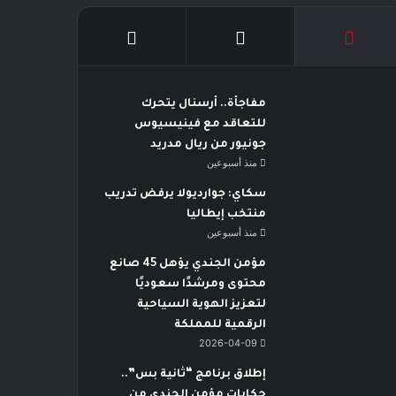
مفاجأة.. أرسنال يتحرك
للتعاقد مع فينيسيوس
جونيور من ريال مدريد
منذ أسبوعين
سكاي: جوارديولا يرفض تدريب
منتخب إيطاليا
منذ أسبوعين
مؤمن الجندي يؤهل 45 صانع
محتوى ومرشدًا سعوديًا
لتعزيز الهوية السياحية
الرقمية للمملكة
2026-04-09
إطلاق برنامج “ثانية بس”..
حكايات مؤمن الجندي من