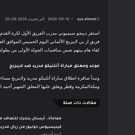
aya ahmed
2024-09-19
آخر تحديث: 2024-09-20
استقر دييجو سيميوني مدرب الفريق الأول لكرة القدم ب
فريق ار بي لايبزيج الألماني اليوم الخميس الموافق ا
لقاء هام بينهم ضمن منافسات الجولة الأولى من بطولة 
موعد ومعلق مباراة أتلتيكو مدريد ضد لايبزيج
وتبدأ صافرة انطلاق مباراة أتلتيكو مدريد ولايبزيج مس
ومكةالمكرمة وقطر ويعلق عليها المعلق الشهير أحمد ا
مقالات ذات صلة
مفاجأة.. أرسنال يتحرك للتعاقد م
فينيسيوس جونيور من ريال مدريد
منذ أسبوعين