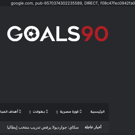
google.com, pub-6570374302235589, DIRECT, f08c47fec0942fa0
الرئيسية
كورة مصرية
بطولات
أهداف المبار
أخبار عاجلة
مؤمن الجندي يؤهل 45 صانع محتوى ومرشدًا سعوديًا لتعزيز الهوية السياحية الرقمية للمملكة