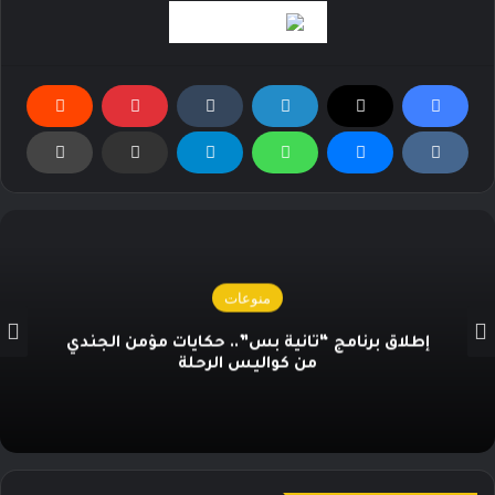
منوعات
شعار “الكل بيتكلم كورة”..* *انطلاق النسخة
الثالثة من “Football Access Summit” بمشاركة
نخبة من قادة صناعة كرة القدم العالمية* *القاهرة
03 فبراير 2026