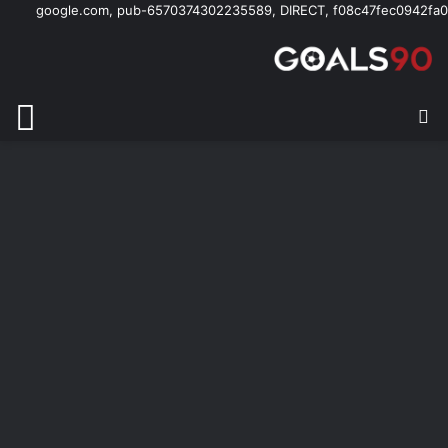
google.com, pub-6570374302235589, DIRECT, f08c47fec0942fa0
بحث عن
الق