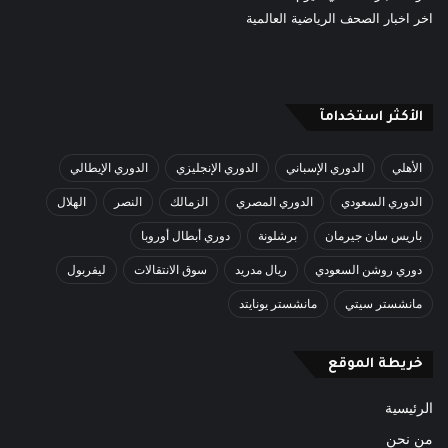
اخر اخبار الصحف الرياضية العالمية
الأكثر استخدامآ
الأهلي
الدوري الإسباني
الدوري الإنجليزي
الدوري الإيطالي
الدوري السعودي
الدوري المصري
الزمالك
النصر
الهلال
باريس سان جيرمان
برشلونة
دوري أبطال أوروبا
دوري روشن السعودي
ريال مدريد
سوق الانتقالات
ليفربول
مانشستر سيتي
مانشستر يونايتد
خريطة الموقع
الرئيسية
من نحن