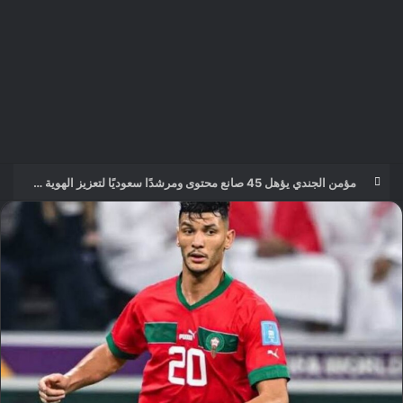
مؤمن الجندي يؤهل 45 صانع محتوى ومرشدًا سعوديًا لتعزيز الهوية السياحية الرقمية للمملكة