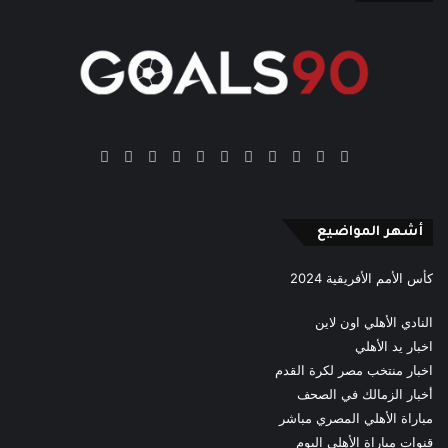
‫X
فيسبوك
بينتيريست
‫YouTube
انستقرام
‫TikTok
ملخص
Google
Quora
الموقع
News
RSS
أشهر المواضيع
كأس الأمم الأفريقية 2024
النادي الأهلي اون لاين
اخبار يد الأهلي
اخبار منتخب مصر لكرة القدم
أخبار الزمالك في الصحف
مباراة الأهلي المصري مباشر
قنوات مباراة الأهلي اليوم