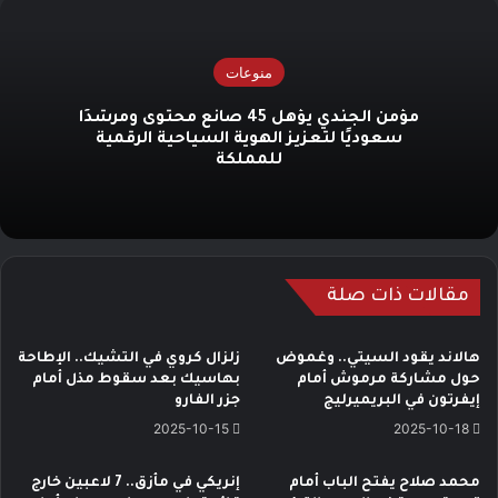
منوعات
مؤمن الجندي يؤهل 45 صانع محتوى ومرشدًا
سعوديًا لتعزيز الهوية السياحية الرقمية
للمملكة
مقالات ذات صلة
هالاند يقود السيتي.. وغموض
زلزال كروي في التشيك.. الإطاحة
حول مشاركة مرموش أمام
بهاسيك بعد سقوط مذل أمام
إيفرتون في البريميرليج
جزر الفارو
2025-10-15
2025-10-18
محمد صلاح يفتح الباب أمام
إنريكي في مأزق.. 7 لاعبين خارج