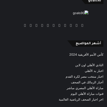
goals90
‫X
فيسبوك
بينتيريست
‫YouTube
انستقرام
‫TikTok
ملخص
Google
Quora
الموقع
News
RSS
أشهر المواضيع
كأس الأمم الأفريقية 2024
النادي الأهلي اون لاين
اخبار يد الأهلي
اخبار منتخب مصر لكرة القدم
أخبار الزمالك في الصحف
مباراة الأهلي المصري مباشر
قنوات مباراة الأهلي اليوم
اخر اخبار الصحف الرياضية العالمية