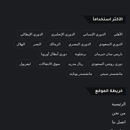
الأكثر استخدامآ
الأهلي
الدوري الإسباني
الدوري الإنجليزي
الدوري الإيطالي
الدوري السعودي
الدوري المصري
الزمالك
النصر
الهلال
باريس سان جيرمان
برشلونة
دوري أبطال أوروبا
دوري روشن السعودي
ريال مدريد
سوق الانتقالات
ليفربول
مانشستر سيتي
مانشستر يونايتد
خريطة الموقع
الرئيسية
من نحن
اتصل بنا