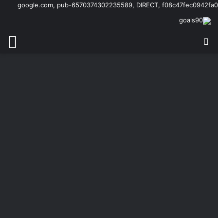
google.com, pub-6570374302235589, DIRECT, f08c47fec0942fa0
بحث عن
الق