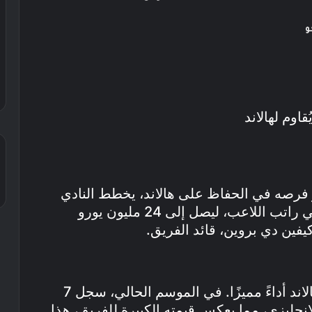
و
فرصه في الحفاظ على هالاند، يخطط النادي
لتقديم عرض مغري يتضمن زيادة كبيرة في راتب اللاعب، ليصل إلى 24 مليون يورو
يفين دي بروين، قائد الفريق.
منذ انضمامه إلى مانشستر سيتي، قدم هالاند أداءً مميزًا. في الموسم الحالي، سجل 7
ري الإنجليزي، مما يعكس قيمته الكبيرة للفريق، هذا