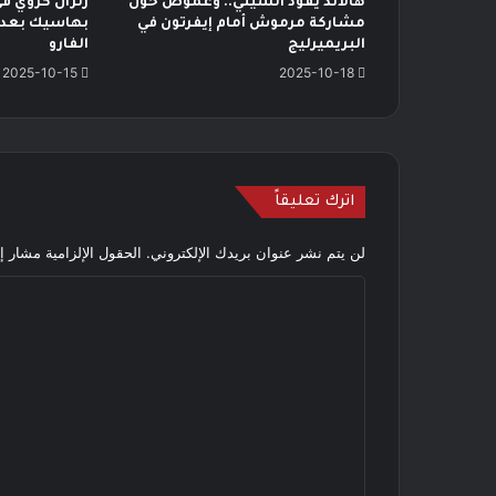
هالاند يقود السيتي.. وغموض حول
زلزال كروي في
مشاركة مرموش أمام إيفرتون في
بهاسيك بعد 
البريميرليج
الفارو
2025-10-15
2025-10-18
اترك تعليقاً
لن يتم نشر عنوان بريدك الإلكتروني.
الحقول الإلزامية مشار إل
ا
ل
ت
ع
ل
ي
ق