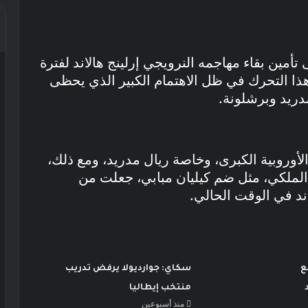
مين بقاء مهاجمه النرويجي إرلينج هالاند لفترة
ذا التحرك في ظل الاهتمام الكبير الذي يحظى
دريد وبرشلونة.
 الأوروبية الكبرى، وخاصة ريال مدريد، ومع ذلك،
ي الملكي، مثل ضم كيليان مبابي، جعلت من
د في الوقت الحالي.
ع
سكاي: جوارديولا يرفض تدريب
منتخب إيطاليا
منذ أسبوعين