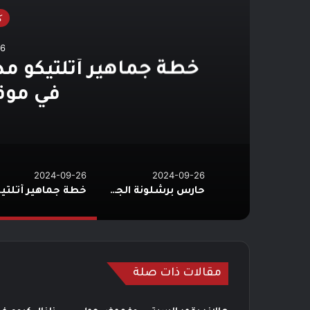
ك
26
ن
خطة جماهير أتلتيكو م
في موق
2024-09-26
2024-09-26
حارس برشلونة الجديد يشارك ليفاندوفسكي السكن في برشلونة!
خطة جماهير أتل
مقالات ذات صلة