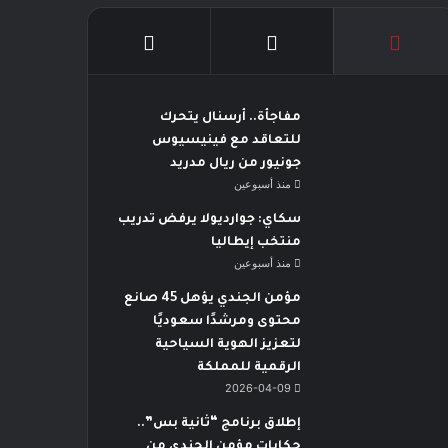
مفاجأة.. أرسنال يتحرك
للتعاقد مع فينيسيوس
جونيور من ريال مدريد
منذ أسبوعين
سكاي: جوارديولا يرفض تدريب
منتخب إيطاليا
منذ أسبوعين
مؤمن الجندي يؤهل 45 صانع
محتوى ومرشدًا سعوديًا
لتعزيز الهوية السياحية
الرقمية للمملكة
2026-04-09
إطلاق برنامج “ثانية بس”..
حكايات مؤمن الجندي من