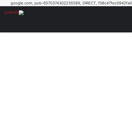
google.com, pub-6570374302235589, DIRECT, f08c47fec0942fa0
القائمة
بحث 