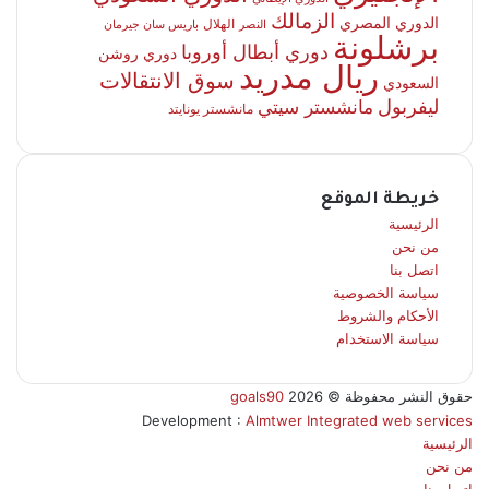
الزمالك
الدوري المصري
الهلال
النصر
باريس سان جيرمان
برشلونة
دوري أبطال أوروبا
دوري روشن
ريال مدريد
سوق الانتقالات
السعودي
ليفربول
مانشستر سيتي
مانشستر يونايتد
خريطة الموقع
الرئيسية
من نحن
اتصل بنا
سياسة الخصوصية
الأحكام والشروط
سياسة الاستخدام
حقوق النشر محفوظة ©
2026
goals90
Development :
Almtwer Integrated web services
الرئيسية
من نحن