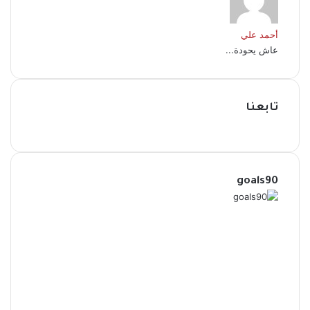
أحمد علي
عاش يحودة...
تابعنا
goals90
فيسبوك
‫X
بينتيريست
‫YouTube
انستقرام