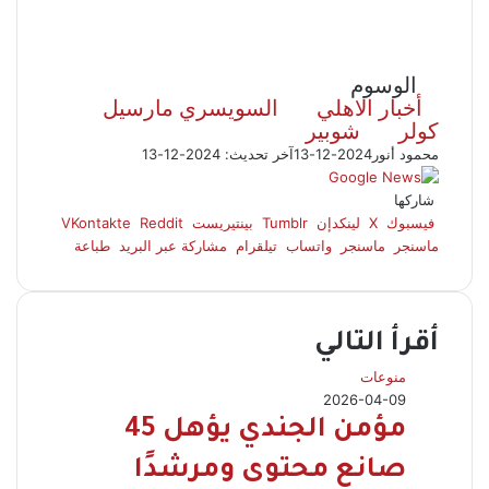
الوسوم
أخبار الاهلي
السويسري مارسيل
كولر
شوبير
محمود أنور
2024-12-13
آخر تحديث: 2024-12-13
شاركها
فيسبوك
‫X
لينكدإن
بينتيريست
ماسنجر
ماسنجر
واتساب
تيلقرام
مشاركة عبر البريد
طباعة
أقرأ التالي
منوعات
2026-04-09
مؤمن الجندي يؤهل 45
صانع محتوى ومرشدًا