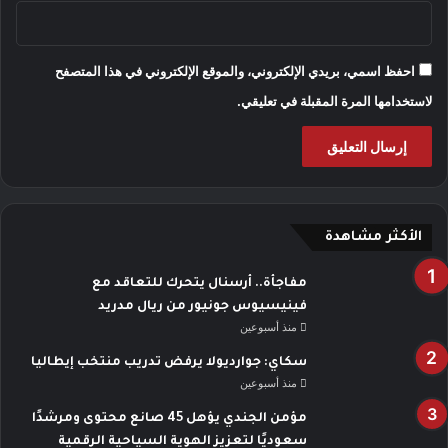
احفظ اسمي، بريدي الإلكتروني، والموقع الإلكتروني في هذا المتصفح
لاستخدامها المرة المقبلة في تعليقي.
الأكثر مشاهدة
مفاجأة.. أرسنال يتحرك للتعاقد مع
فينيسيوس جونيور من ريال مدريد
منذ أسبوعين
سكاي: جوارديولا يرفض تدريب منتخب إيطاليا
منذ أسبوعين
مؤمن الجندي يؤهل 45 صانع محتوى ومرشدًا
سعوديًا لتعزيز الهوية السياحية الرقمية