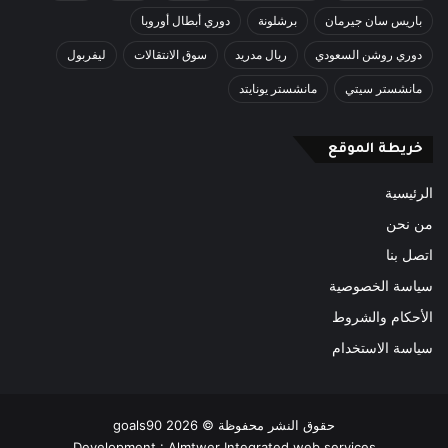
باريس سان جيرمان
برشلونة
دوري أبطال أوروبا
دوري روشن السعودي
ريال مدريد
سوق الانتقالات
ليفربول
مانشستر سيتي
مانشستر يونايتد
خريطة الموقع
الرئيسية
من نحن
اتصل بنا
سياسة الخصوصية
الأحكام والشروط
سياسة الاستخدام
حقوق النشر محفوظة ©
2026
goals90
Development :
Almtwer Integrated web services