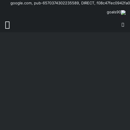
google.com, pub-6570374302235589, DIRECT, f08c47fec0942fa0
بحث عن
الق