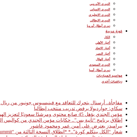
الدوري الأوروبي
الدوري الإسباني
الدوري الإنجليزي
الدوري الإيطالي
دوري أبطال أوروبا
كورة عربية
الكل
أخبار الأهلي
أخبار الاتحاد
أخبار النصر
أخبار الهلال
الدوري السعودي
دوري أبطال أسيا
مواعيد المباريات
رياضات أخرى
أخبار عاجلة
مفاجأة.. أرسنال يتحرك للتعاقد مع فينيسيوس جونيور من ريال 
سكاي: جوارديولا يرفض تدريب منتخب إيطاليا
مؤمن الجندي يؤهل 45 صانع محتوى ومرشدًا سعوديًا لتعزيز الهوية السياحية الرقمية للمملكة
إطلاق برنامج “ثانية بس”.. حكايات مؤمن الجندي من كواليس ال
بيراميدز يعترض على أمين عمر ومحمود عاشور
شعار “الكل بيتكلم كورة”..* *انطلاق النسخة الثالثة من “Football Access Summit” بمشاركة نخبة من قادة صناعة كرة القدم العالمية* *القاهرة 03 فبراير 2026