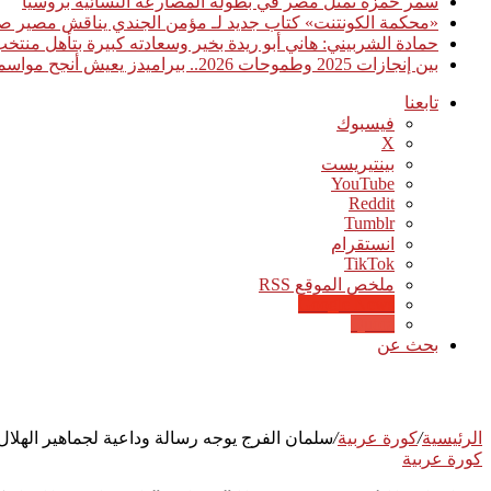
سمر حمزة تمثل مصر في بطولة المصارعة النسائية بروسيا
«محكمة الكونتنت» كتاب جديد لـ مؤمن الجندي يناقش مصير صن
حمادة الشربيني: هاني أبو ريدة بخير وسعادته كبيرة بتأهل منت
بين إنجازات 2025 وطموحات 2026.. بيراميدز يعيش أنجح مواسمه تاريخيًا
تابعنا
فيسبوك
‫X
بينتيريست
‫YouTube
انستقرام
‫TikTok
ملخص الموقع RSS
Google News
Quora
بحث عن
الرئيسية
/
كورة عربية
/
سلمان الفرج يوجه رسالة وداعية لجماهير الهلال
كورة عربية