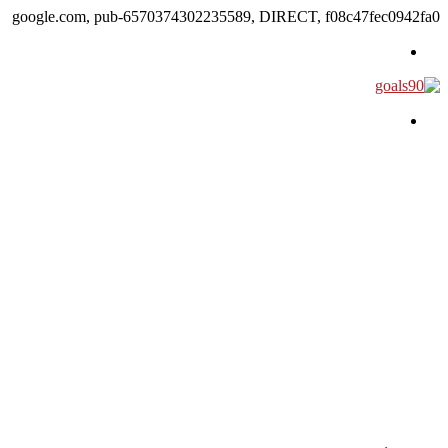
google.com, pub-6570374302235589, DIRECT, f08c47fec0942fa0
القائمة
بحث عن