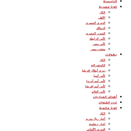
الرئيسية
كورة مصرية
الكل
الأهلى
الدوري المصري
الزمالك
السوبر المصري
كأس الرابطة
كأس مصر
منتخب مصر
بطولات
الكل
الكونفدرالية
دوري أبطال إفريقيا
كأس أسيا
كأس أمم أوروبا
كأس أمم إفريقيا
كأس العالم
أهداف المباريات
تردد القنوات
كورة عالمية
الكل
أخبار ريال مدريد
اخبار برشلونة
الدوري الألماني