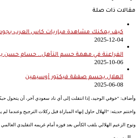
مقالات ذات صلة
كيف يمكنك مشاهدة مباريات كاس العرب بجودة ع
2025-12-04
الفراعنة في مهمة حسم التأهل.. حسام حسن يدف
2025-10-06
الهلال يحسم صفقة فيكتور أوسيمين
2025-06-08
وأضاف: “
خوفي الوحيد، إذا انتقلت إلى أي ناد سعودي آخر، أن يتحول حب
واختتم حديثه: “الهلال حاول إنهاء المباراة قبل ركلات الترجيح وعندما لم
وتوج الزعيم الهلالي بلقب الكأس بعد فوزه أمام غريمه التقليدي العالمي بضربات الجزاء بنتيجة 5/4 في اللقاء الذي جمعه
الوسوم