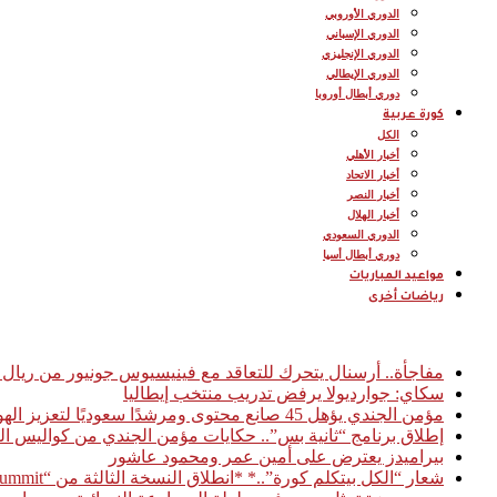
الدوري الأوروبي
الدوري الإسباني
الدوري الإنجليزي
الدوري الإيطالي
دوري أبطال أوروبا
كورة عربية
الكل
أخبار الأهلي
أخبار الاتحاد
أخبار النصر
أخبار الهلال
الدوري السعودي
دوري أبطال أسيا
مواعيد المباريات
رياضات أخرى
أخبار عاجلة
مفاجأة.. أرسنال يتحرك للتعاقد مع فينيسيوس جونيور من ريال 
سكاي: جوارديولا يرفض تدريب منتخب إيطاليا
مؤمن الجندي يؤهل 45 صانع محتوى ومرشدًا سعوديًا لتعزيز الهوية السياحية الرقمية للمملكة
إطلاق برنامج “ثانية بس”.. حكايات مؤمن الجندي من كواليس ال
بيراميدز يعترض على أمين عمر ومحمود عاشور
شعار “الكل بيتكلم كورة”..* *انطلاق النسخة الثالثة من “Football Access Summit” بمشاركة نخبة من قادة صناعة كرة القدم العالمية* *القاهرة 03 فبراير 2026