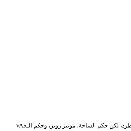
ووفقًا لتقارير إذاعة “كادينا كوبيه” الإسبانية، فإن التسجيلات تكشف أن الحكم المساعد أكد استحقاق اللاعب للطرد، لكن حكم الساحة، مونيز رويز، وحكم الـVAR