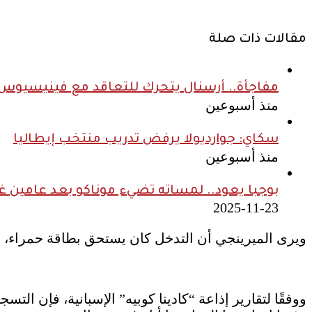
مقالات ذات صلة
مفاجأة.. أرسنال يتحرك للتعاقد مع فينيسيوس ج
منذ أسبوعين
سكاي: جوارديولا يرفض تدريب منتخب إيطاليا
منذ أسبوعين
بوجبا يعود.. لمساته تضيء موناكو بعد عامين غ
2025-11-23
ويرى الميرينجي أن التدخل كان يستحق بطاقة حمراء، وهو 