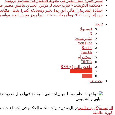
سمر حمزة تمثل مصر في بطولة المصارعة النسائية بروسيا
«محكمة الكونتنت» كتاب جديد لـ مؤمن الجندي يناقش مصير صن
حمادة الشربيني: هاني أبو ريدة بخير وسعادته كبيرة بتأهل منت
بين إنجازات 2025 وطموحات 2026.. بيراميدز يعيش أنجح مواسمه تاريخيًا
تابعنا
فيسبوك
‫X
بينتيريست
‫YouTube
انستقرام
‫TikTok
ملخص الموقع RSS
Google News
Quora
بحث عن
مبابي وأنشيلوتي
الرئيسية
/
كورة عالمية
/
ريال مدريد يواجه لجنة الحكام في اجتماع حاسم
كورة عالمية