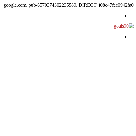
google.com, pub-6570374302235589, DIRECT, f08c47fec0942fa0
القائمة
بحث عن