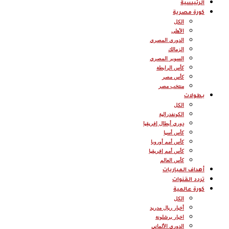
الرئيسية
كورة مصرية
الكل
الأهلى
الدوري المصري
الزمالك
السوبر المصري
كأس الرابطة
كأس مصر
منتخب مصر
بطولات
الكل
الكونفدرالية
دوري أبطال إفريقيا
كأس أسيا
كأس أمم أوروبا
كأس أمم إفريقيا
كأس العالم
أهداف المباريات
تردد القنوات
كورة عالمية
الكل
أخبار ريال مدريد
اخبار برشلونة
الدوري الألماني