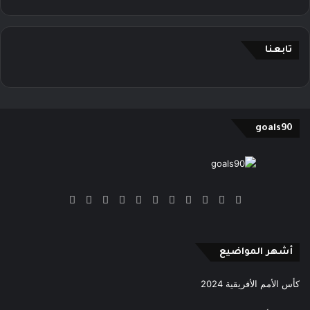
تابعنا
goals90
‫X
فيسبوك
بينتيريست
‫YouTube
انستقرام
‫TikTok
ملخص
Google
Quora
الموقع
News
RSS
أشهر المواضيع
كأس الأمم الأفريقية 2024