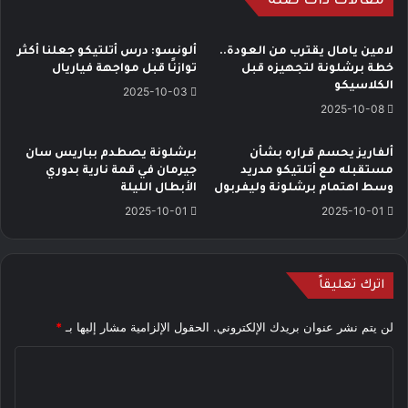
مقالات ذات صلة
لامين يامال يقترب من العودة..
ألونسو: درس أتلتيكو جعلنا أكثر
خطة برشلونة لتجهيزه قبل
توازنًا قبل مواجهة فياريال
الكلاسيكو
2025-10-03
2025-10-08
ألفاريز يحسم قراره بشأن
برشلونة يصطدم بباريس سان
مستقبله مع أتلتيكو مدريد
جيرمان في قمة نارية بدوري
وسط اهتمام برشلونة وليفربول
الأبطال الليلة
2025-10-01
2025-10-01
اترك تعليقاً
لن يتم نشر عنوان بريدك الإلكتروني.
الحقول الإلزامية مشار إليها بـ
*
ا
ل