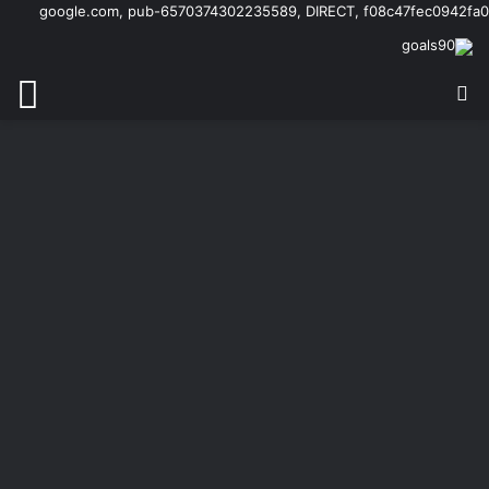
google.com, pub-6570374302235589, DIRECT, f08c47fec0942fa0
بحث عن
الق