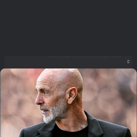
مؤمن الجندي يؤهل 45 صانع محتوى ومرشدًا سعوديًا لتعزيز الهوية السياحية الرقمية للمملكة