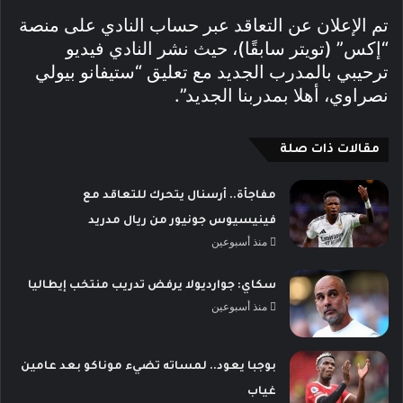
تم الإعلان عن التعاقد عبر حساب النادي على منصة
“إكس” (تويتر سابقًا)، حيث نشر النادي فيديو
ترحيبي بالمدرب الجديد مع تعليق “ستيفانو بيولي
نصراوي، أهلا بمدربنا الجديد”.
مقالات ذات صلة
مفاجأة.. أرسنال يتحرك للتعاقد مع
فينيسيوس جونيور من ريال مدريد
منذ أسبوعين
سكاي: جوارديولا يرفض تدريب منتخب إيطاليا
منذ أسبوعين
بوجبا يعود.. لمساته تضيء موناكو بعد عامين
غياب