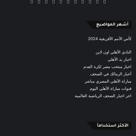
‫X
فيسبوك
بينتيريست
‫YouTube
انستقرام
‫TikTok
ملخص
Google
Quora
الموقع
News
RSS
أشهر المواضيع
كأس الأمم الأفريقية 2024
النادي الأهلي اون لاين
اخبار يد الأهلي
اخبار منتخب مصر لكرة القدم
أخبار الزمالك في الصحف
مباراة الأهلي المصري مباشر
قنوات مباراة الأهلي اليوم
اخر اخبار الصحف الرياضية العالمية
الأكثر استخدامآ