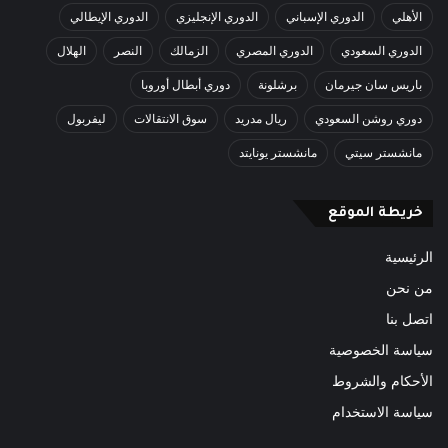
الأهلي
الدوري الإسباني
الدوري الإنجليزي
الدوري الإيطالي
الدوري السعودي
الدوري المصري
الزمالك
النصر
الهلال
باريس سان جيرمان
برشلونة
دوري أبطال أوروبا
دوري روشن السعودي
ريال مدريد
سوق الانتقالات
ليفربول
مانشستر سيتي
مانشستر يونايتد
خريطة الموقع
الرئيسية
من نحن
اتصل بنا
سياسة الخصوصية
الأحكام والشروط
سياسة الاستخدام