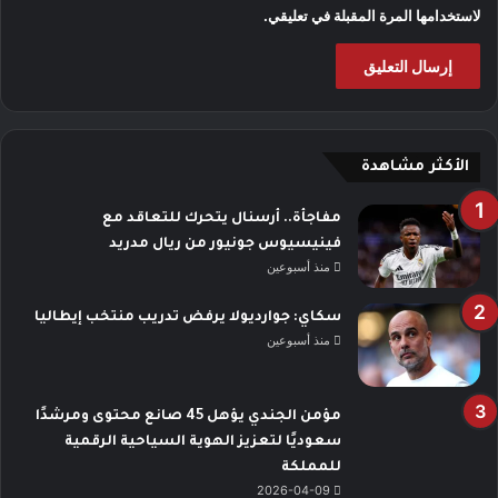
لاستخدامها المرة المقبلة في تعليقي.
الأكثر مشاهدة
مفاجأة.. أرسنال يتحرك للتعاقد مع
فينيسيوس جونيور من ريال مدريد
منذ أسبوعين
سكاي: جوارديولا يرفض تدريب منتخب إيطاليا
منذ أسبوعين
مؤمن الجندي يؤهل 45 صانع محتوى ومرشدًا
سعوديًا لتعزيز الهوية السياحية الرقمية
للمملكة
2026-04-09