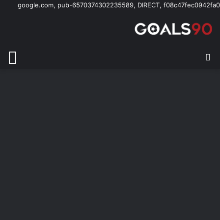
google.com, pub-6570374302235589, DIRECT, f08c47fec0942fa0
بحث عن
الق