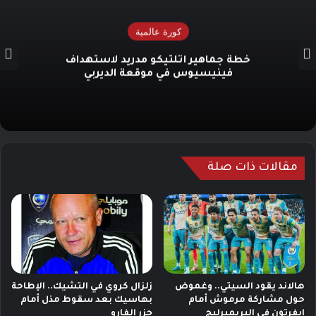
كورة عالمية
خطة جماهير أتلتيكو مدريد لاستهداف
فينيسيوس في موقعة الديربي
مقالات ذات صلة
هالاند يقود السيتي.. وغموض
زلزال كروي في التشيك.. الإطاحة
حول مشاركة مرموش أمام
بهاسيك بعد سقوط مذل أمام
إيفرتون في البريميرليج
جزر الفارو