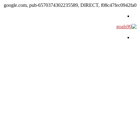
google.com, pub-6570374302235589, DIRECT, f08c47fec0942fa0
القائمة
بحث عن