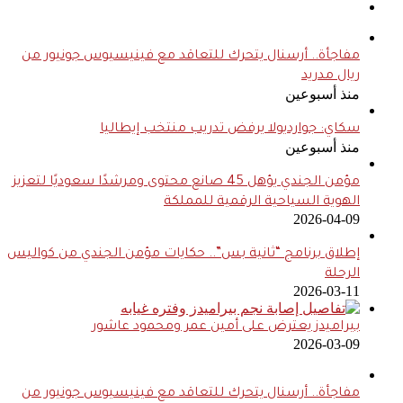
مفاجأة.. أرسنال يتحرك للتعاقد مع فينيسيوس جونيور من
ريال مدريد
منذ أسبوعين
سكاي: جوارديولا يرفض تدريب منتخب إيطاليا
منذ أسبوعين
مؤمن الجندي يؤهل 45 صانع محتوى ومرشدًا سعوديًا لتعزيز
الهوية السياحية الرقمية للمملكة
2026-04-09
إطلاق برنامج “ثانية بس”.. حكايات مؤمن الجندي من كواليس
الرحلة
2026-03-11
بيراميدز يعترض على أمين عمر ومحمود عاشور
2026-03-09
مفاجأة.. أرسنال يتحرك للتعاقد مع فينيسيوس جونيور من