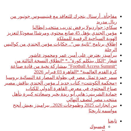
أخبار عاجلة
مفاجأة.. أرسنال يتحرك للتعاقد مع فينيسيوس جونيور من
ريال مدريد
سكاي: جوارديولا يرفض تدريب منتخب إيطاليا
مؤمن الجندي يؤهل 45 صانع محتوى ومرشدًا سعوديًا لتعزيز
الهوية السياحية الرقمية للمملكة
إطلاق برنامج “ثانية بس”.. حكايات مؤمن الجندي من كواليس
الرحلة
بيراميدز يعترض على أمين عمر ومحمود عاشور
شعار “الكل بيتكلم كورة”..* *انطلاق النسخة الثالثة من
“Football Access Summit” بمشاركة نخبة من قادة صناعة
كرة القدم العالمية* *القاهرة 03 فبراير 2026
سمر حمزة تمثل مصر في بطولة المصارعة النسائية بروسيا
«محكمة الكونتنت» كتاب جديد لـ مؤمن الجندي يناقش مصير
صناع المحتوى في معرض القاهرة الدولي للكتاب
حمادة الشربيني: هاني أبو ريدة بخير وسعادته كبيرة بتأهل
منتخب مصر لنصف النهائي
بين إنجازات 2025 وطموحات 2026.. بيراميدز يعيش أنجح
مواسمه تاريخيًا
تابعنا
فيسبوك