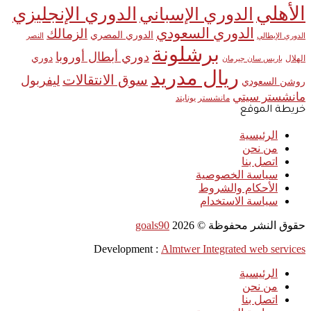
الأهلي
الدوري الإنجليزي
الدوري الإسباني
الدوري السعودي
الزمالك
الدوري المصري
الدوري الإيطالي
النصر
برشلونة
دوري أبطال أوروبا
دوري
الهلال
باريس سان جيرمان
ريال مدريد
سوق الانتقالات
ليفربول
روشن السعودي
مانشستر سيتي
مانشستر يونايتد
خريطة الموقع
الرئيسية
من نحن
اتصل بنا
سياسة الخصوصية
الأحكام والشروط
سياسة الاستخدام
حقوق النشر محفوظة ©
2026
goals90
Development :
Almtwer Integrated web services
الرئيسية
من نحن
اتصل بنا