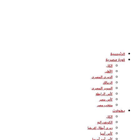
الرئيسية
كورة مصرية
الكل
الأهلى
الدوري المصري
الزمالك
السوبر المصري
كأس الرابطة
كأس مصر
منتخب مصر
بطولات
الكل
الكونفدرالية
دوري أبطال إفريقيا
كأس أسيا
كأس أمم أوروبا