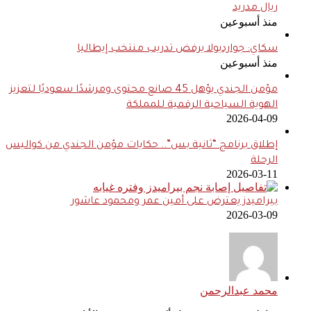
ريال مدريد
منذ أسبوعين
سكاي: جوارديولا يرفض تدريب منتخب إيطاليا
منذ أسبوعين
مؤمن الجندي يؤهل 45 صانع محتوى ومرشدًا سعوديًا لتعزيز
الهوية السياحية الرقمية للمملكة
2026-04-09
إطلاق برنامج “ثانية بس”.. حكايات مؤمن الجندي من كواليس
الرحلة
2026-03-11
بيراميدز يعترض على أمين عمر ومحمود عاشور
2026-03-09
محمد عبدالرحمن