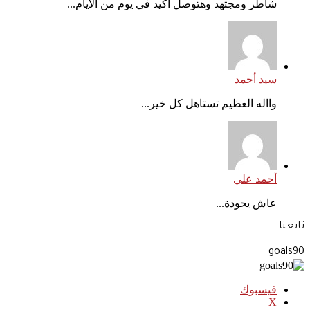
شاطر ومجتهد وهتوصل أكيد في يوم من الأيام...
سيد أحمد
وااله العظيم تستاهل كل خير...
أحمد علي
عاش يحودة...
تابعنا
goals90
فيسبوك
‫X