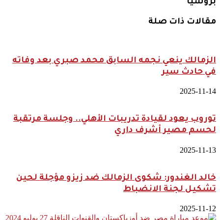
بروسيا
مقالات ذات صلة
الزمالك ينعي نجمه السابق محمد صبري بعد وفاته
في حادث سير
2025-11-14
توروب يعود لقيادة تدريبات الأهلي.. وجلسة مرتقبة
لحسم مصير أشرف داري
2025-11-13
خالد الغندور: شكوى الزمالك ضد زيزو مؤجلة لحين
تشكيل لجنة الانضباط
2025-11-12