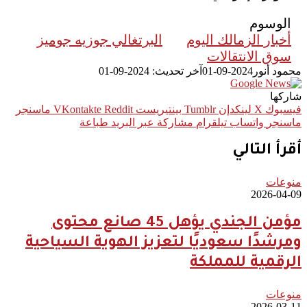
الوسوم
أخبار الزمالك اليوم
البرتغالي جوزيه جوميز
سوق الانتقالات
محمود أنور
2024-09-01
آخر تحديث: 2024-09-01
شاركها
فيسبوك
‫X
لينكدإن
بينتيريست
ماسنجر
ماسنجر
واتساب
تيلقرام
مشاركة عبر البريد
طباعة
أقرأ التالي
منوعات
2026-04-09
مؤمن الجندي يؤهل 45 صانع محتوى
ومرشدًا سعوديًا لتعزيز الهوية السياحية
الرقمية للمملكة
منوعات
2026-03-11