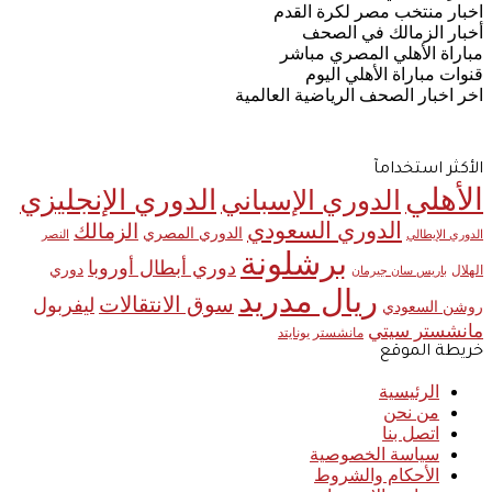
اخبار منتخب مصر لكرة القدم
أخبار الزمالك في الصحف
مباراة الأهلي المصري مباشر
قنوات مباراة الأهلي اليوم
اخر اخبار الصحف الرياضية العالمية
الأكثر استخدامآ
الأهلي
الدوري الإنجليزي
الدوري الإسباني
الدوري السعودي
الزمالك
الدوري المصري
الدوري الإيطالي
النصر
برشلونة
دوري أبطال أوروبا
دوري
الهلال
باريس سان جيرمان
ريال مدريد
سوق الانتقالات
ليفربول
روشن السعودي
مانشستر سيتي
مانشستر يونايتد
خريطة الموقع
الرئيسية
من نحن
اتصل بنا
سياسة الخصوصية
الأحكام والشروط