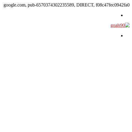
google.com, pub-6570374302235589, DIRECT, f08c47fec0942fa0
القائمة
بحث عن