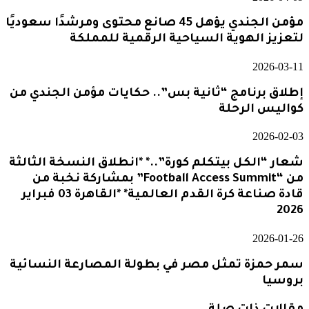
مؤمن الجندي يؤهل 45 صانع محتوى ومرشدًا سعوديًا
لتعزيز الهوية السياحية الرقمية للمملكة
2026-03-11
إطلاق برنامج “ثانية بس”.. حكايات مؤمن الجندي من
كواليس الرحلة
2026-02-03
شعار “الكل بيتكلم كورة”..* *انطلاق النسخة الثالثة
من “Football Access Summit” بمشاركة نخبة من
قادة صناعة كرة القدم العالمية* *القاهرة 03 فبراير
2026
2026-01-26
سمر حمزة تمثل مصر في بطولة المصارعة النسائية
بروسيا