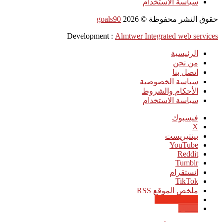
سياسة الاستخدام
حقوق النشر محفوظة ©
2026
goals90
Development :
Almtwer Integrated web services
الرئيسية
من نحن
اتصل بنا
سياسة الخصوصية
الأحكام والشروط
سياسة الاستخدام
فيسبوك
‫X
بينتيريست
‫YouTube
انستقرام
‫TikTok
ملخص الموقع RSS
Google News
Quora