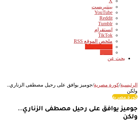
‫X
بينتيريست
‫YouTube
انستقرام
‫TikTok
ملخص الموقع RSS
Google News
Quora
بحث عن
الرئيسية
/
كورة مصرية
/
جوميز يوافق على رحيل مصطفى الزناري..
ولكن
كورة مصرية
جوميز يوافق على رحيل مصطفى الزناري..
ولكن