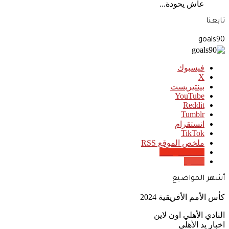
عاش يحودة...
تابعنا
goals90
فيسبوك
‫X
بينتيريست
‫YouTube
انستقرام
‫TikTok
ملخص الموقع RSS
Google News
Quora
أشهر المواضيع
كأس الأمم الأفريقية 2024
النادي الأهلي اون لاين
اخبار يد الأهلي