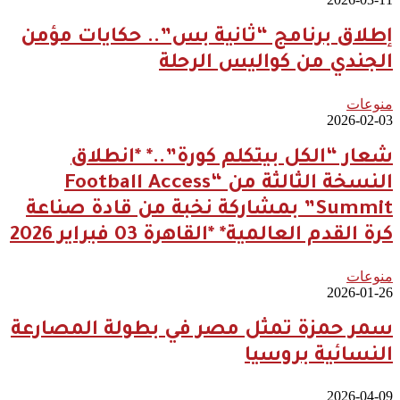
إطلاق برنامج “ثانية بس”.. حكايات مؤمن
الجندي من كواليس الرحلة
منوعات
2026-02-03
شعار “الكل بيتكلم كورة”..* *انطلاق
النسخة الثالثة من “Football Access
Summit” بمشاركة نخبة من قادة صناعة
كرة القدم العالمية* *القاهرة 03 فبراير 2026
منوعات
2026-01-26
سمر حمزة تمثل مصر في بطولة المصارعة
النسائية بروسيا
2026-04-09