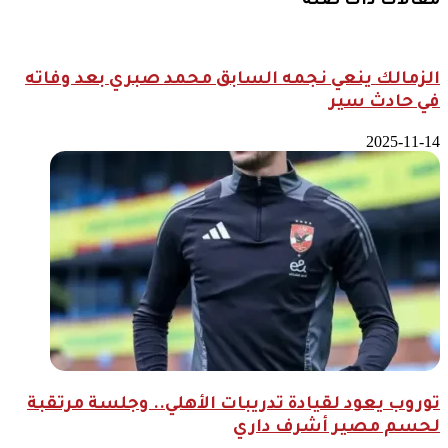
مقالات ذات صلة
الزمالك ينعي نجمه السابق محمد صبري بعد وفاته
في حادث سير
2025-11-14
توروب يعود لقيادة تدريبات الأهلي.. وجلسة مرتقبة
لحسم مصير أشرف داري