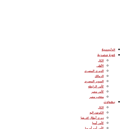
الرئيسية
كورة مصرية
الكل
الأهلى
الدوري المصري
الزمالك
السوبر المصري
كأس الرابطة
كأس مصر
منتخب مصر
بطولات
الكل
الكونفدرالية
دوري أبطال إفريقيا
كأس أسيا
كأس أمم أوروبا