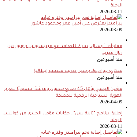
الرحلة
2026-03-11
بيراميدز يعترض على أمين عمر ومحمود عاشور
2026-03-09
مفاجأة.. أرسنال يتحرك للتعاقد مع فينيسيوس جونيور من
ريال مدريد
منذ أسبوعين
سكاي: جوارديولا يرفض تدريب منتخب إيطاليا
منذ أسبوعين
مؤمن الجندي يؤهل 45 صانع محتوى ومرشدًا سعوديًا لتعزيز
الهوية السياحية الرقمية للمملكة
2026-04-09
إطلاق برنامج “ثانية بس”.. حكايات مؤمن الجندي من كواليس
الرحلة
2026-03-11