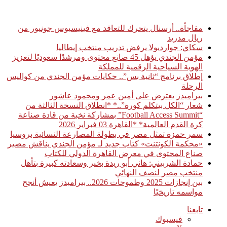
أخبار عاجلة
مفاجأة.. أرسنال يتحرك للتعاقد مع فينيسيوس جونيور من
ريال مدريد
سكاي: جوارديولا يرفض تدريب منتخب إيطاليا
مؤمن الجندي يؤهل 45 صانع محتوى ومرشدًا سعوديًا لتعزيز
الهوية السياحية الرقمية للمملكة
إطلاق برنامج “ثانية بس”.. حكايات مؤمن الجندي من كواليس
الرحلة
بيراميدز يعترض على أمين عمر ومحمود عاشور
شعار “الكل بيتكلم كورة”..* *انطلاق النسخة الثالثة من
“Football Access Summit” بمشاركة نخبة من قادة صناعة
كرة القدم العالمية* *القاهرة 03 فبراير 2026
سمر حمزة تمثل مصر في بطولة المصارعة النسائية بروسيا
«محكمة الكونتنت» كتاب جديد لـ مؤمن الجندي يناقش مصير
صناع المحتوى في معرض القاهرة الدولي للكتاب
حمادة الشربيني: هاني أبو ريدة بخير وسعادته كبيرة بتأهل
منتخب مصر لنصف النهائي
بين إنجازات 2025 وطموحات 2026.. بيراميدز يعيش أنجح
مواسمه تاريخيًا
تابعنا
فيسبوك