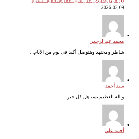
بيراميدز يعترض على أمين عمر ومحمود عاشور
2026-03-09
محمد عبدالرحمن
شاطر ومجتهد وهتوصل أكيد في يوم من الأيام...
سيد أحمد
وااله العظيم تستاهل كل خير...
أحمد علي