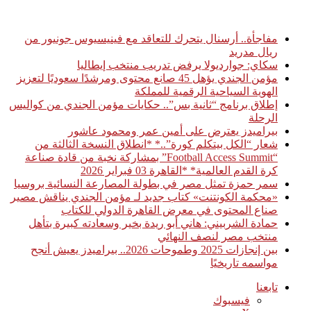
أخبار عاجلة
مفاجأة.. أرسنال يتحرك للتعاقد مع فينيسيوس جونيور من
ريال مدريد
سكاي: جوارديولا يرفض تدريب منتخب إيطاليا
مؤمن الجندي يؤهل 45 صانع محتوى ومرشدًا سعوديًا لتعزيز
الهوية السياحية الرقمية للمملكة
إطلاق برنامج “ثانية بس”.. حكايات مؤمن الجندي من كواليس
الرحلة
بيراميدز يعترض على أمين عمر ومحمود عاشور
شعار “الكل بيتكلم كورة”..* *انطلاق النسخة الثالثة من
“Football Access Summit” بمشاركة نخبة من قادة صناعة
كرة القدم العالمية* *القاهرة 03 فبراير 2026
سمر حمزة تمثل مصر في بطولة المصارعة النسائية بروسيا
«محكمة الكونتنت» كتاب جديد لـ مؤمن الجندي يناقش مصير
صناع المحتوى في معرض القاهرة الدولي للكتاب
حمادة الشربيني: هاني أبو ريدة بخير وسعادته كبيرة بتأهل
منتخب مصر لنصف النهائي
بين إنجازات 2025 وطموحات 2026.. بيراميدز يعيش أنجح
مواسمه تاريخيًا
تابعنا
فيسبوك