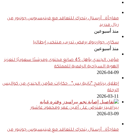
مفاجأة.. أرسنال يتحرك للتعاقد مع فينيسيوس جونيور من
ريال مدريد
منذ أسبوعين
سكاي: جوارديولا يرفض تدريب منتخب إيطاليا
منذ أسبوعين
مؤمن الجندي يؤهل 45 صانع محتوى ومرشدًا سعوديًا لتعزيز
الهوية السياحية الرقمية للمملكة
2026-04-09
إطلاق برنامج “ثانية بس”.. حكايات مؤمن الجندي من كواليس
الرحلة
2026-03-11
بيراميدز يعترض على أمين عمر ومحمود عاشور
2026-03-09
مفاجأة.. أرسنال يتحرك للتعاقد مع فينيسيوس جونيور من