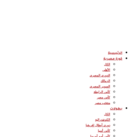
الرئيسية
كورة مصرية
الكل
الأهلى
الدوري المصري
الزمالك
السوبر المصري
كأس الرابطة
كأس مصر
منتخب مصر
بطولات
الكل
الكونفدرالية
دوري أبطال إفريقيا
كأس أسيا
كأس أمم أوروبا