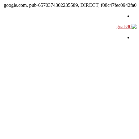
google.com, pub-6570374302235589, DIRECT, f08c47fec0942fa0
القائمة
بحث عن