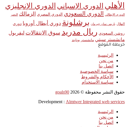
الأهلي
الدوري الإنجليزي
الدوري الإسباني
الدوري السعودي
الزمالك
الدوري المصري
الدوري الإيطالي
النصر
برشلونة
دوري أبطال أوروبا
دوري
الهلال
باريس سان جيرمان
ريال مدريد
سوق الانتقالات
ليفربول
روشن السعودي
مانشستر سيتي
مانشستر يونايتد
خريطة الموقع
الرئيسية
من نحن
اتصل بنا
سياسة الخصوصية
الأحكام والشروط
سياسة الاستخدام
حقوق النشر محفوظة ©
2026
goals90
Development :
Almtwer Integrated web services
الرئيسية
من نحن
اتصل بنا