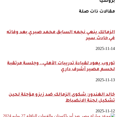
بروسيا
مقالات ذات صلة
الزمالك ينعي نجمه السابق محمد صبري بعد وفاته
في حادث سير
2025-11-14
توروب يعود لقيادة تدريبات الأهلي.. وجلسة مرتقبة
لحسم مصير أشرف داري
2025-11-13
خالد الغندور: شكوى الزمالك ضد زيزو مؤجلة لحين
تشكيل لجنة الانضباط
2025-11-12