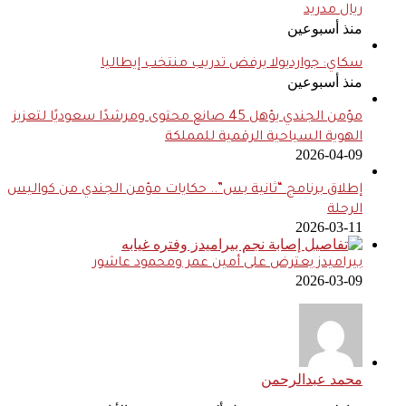
ريال مدريد
منذ أسبوعين
سكاي: جوارديولا يرفض تدريب منتخب إيطاليا
منذ أسبوعين
مؤمن الجندي يؤهل 45 صانع محتوى ومرشدًا سعوديًا لتعزيز
الهوية السياحية الرقمية للمملكة
2026-04-09
إطلاق برنامج “ثانية بس”.. حكايات مؤمن الجندي من كواليس
الرحلة
2026-03-11
بيراميدز يعترض على أمين عمر ومحمود عاشور
2026-03-09
محمد عبدالرحمن