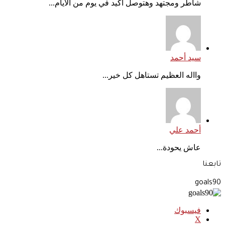
شاطر ومجتهد وهتوصل أكيد في يوم من الأيام...
سيد أحمد
وااله العظيم تستاهل كل خير...
أحمد علي
عاش يحودة...
تابعنا
goals90
فيسبوك
‫X