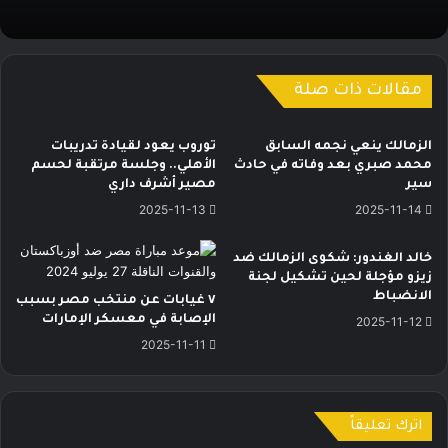
مقالات ذات صلة
الزمالك ينعي نجمه السابق
توروب يعود لقيادة تدريبات
محمد صبري بعد وفاته في حادث
الأهلي.. وجلسة مرتقبة لحسم
سير
مصير أشرف داري
2025-11-13
2025-11-14
خالد الغندور: شكوى الزمالك ضد
زيزو مؤجلة لحين تشكيل لجنة
الانضباط
٧ غيابات عن منتخب مصر بسبب
الإصابة في معسكر الإمارات
2025-11-12
2025-11-11
اترك تعليقاً