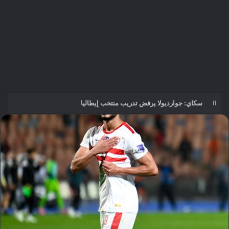
مؤمن الجندي يؤهل 45 صانع محتوى ومرشدًا سعوديًا لتعزيز الهوية السياحية الرقمية للمملكة