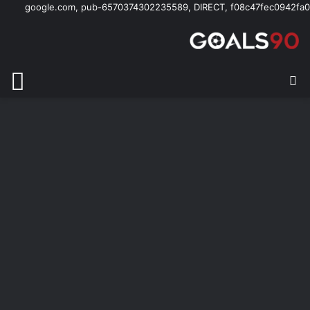
google.com, pub-6570374302235589, DIRECT, f08c47fec0942fa0
بحث عن
الق