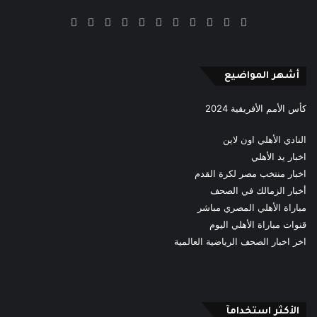
‫X
فيسبوك
بينتيريست
‫YouTube
انستقرام
‫TikTok
ملخص
Google
Quora
الموقع
News
RSS
أشهر المواضيع
كأس الأمم الأفريقية 2024
النادي الأهلي اون لاين
اخبار يد الأهلي
اخبار منتخب مصر لكرة القدم
أخبار الزمالك في الصحف
مباراة الأهلي المصري مباشر
قنوات مباراة الأهلي اليوم
اخر اخبار الصحف الرياضية العالمية
الأكثر استخدامآ