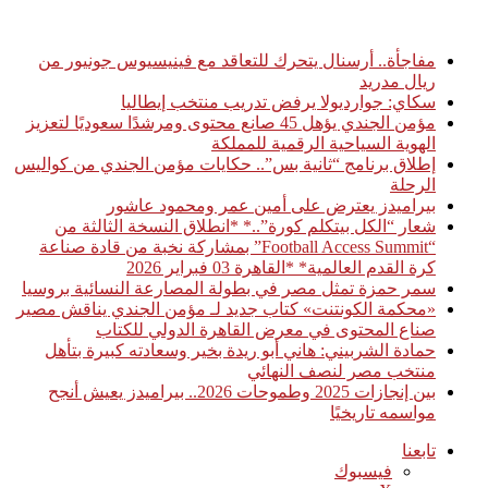
أخبار عاجلة
مفاجأة.. أرسنال يتحرك للتعاقد مع فينيسيوس جونيور من
ريال مدريد
سكاي: جوارديولا يرفض تدريب منتخب إيطاليا
مؤمن الجندي يؤهل 45 صانع محتوى ومرشدًا سعوديًا لتعزيز
الهوية السياحية الرقمية للمملكة
إطلاق برنامج “ثانية بس”.. حكايات مؤمن الجندي من كواليس
الرحلة
بيراميدز يعترض على أمين عمر ومحمود عاشور
شعار “الكل بيتكلم كورة”..* *انطلاق النسخة الثالثة من
“Football Access Summit” بمشاركة نخبة من قادة صناعة
كرة القدم العالمية* *القاهرة 03 فبراير 2026
سمر حمزة تمثل مصر في بطولة المصارعة النسائية بروسيا
«محكمة الكونتنت» كتاب جديد لـ مؤمن الجندي يناقش مصير
صناع المحتوى في معرض القاهرة الدولي للكتاب
حمادة الشربيني: هاني أبو ريدة بخير وسعادته كبيرة بتأهل
منتخب مصر لنصف النهائي
بين إنجازات 2025 وطموحات 2026.. بيراميدز يعيش أنجح
مواسمه تاريخيًا
تابعنا
فيسبوك