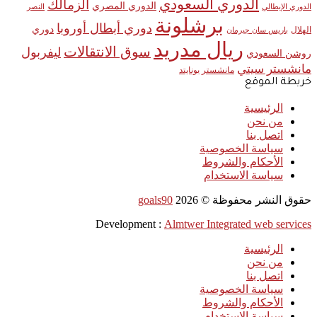
الدوري السعودي
الزمالك
الدوري المصري
الدوري الإيطالي
النصر
برشلونة
دوري أبطال أوروبا
دوري
الهلال
باريس سان جيرمان
ريال مدريد
سوق الانتقالات
ليفربول
روشن السعودي
مانشستر سيتي
مانشستر يونايتد
خريطة الموقع
الرئيسية
من نحن
اتصل بنا
سياسة الخصوصية
الأحكام والشروط
سياسة الاستخدام
حقوق النشر محفوظة ©
2026
goals90
Development :
Almtwer Integrated web services
الرئيسية
من نحن
اتصل بنا
سياسة الخصوصية
الأحكام والشروط
سياسة الاستخدام