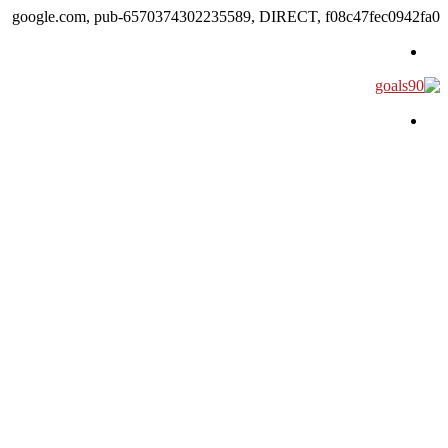
google.com, pub-6570374302235589, DIRECT, f08c47fec0942fa0
القائمة
بحث عن