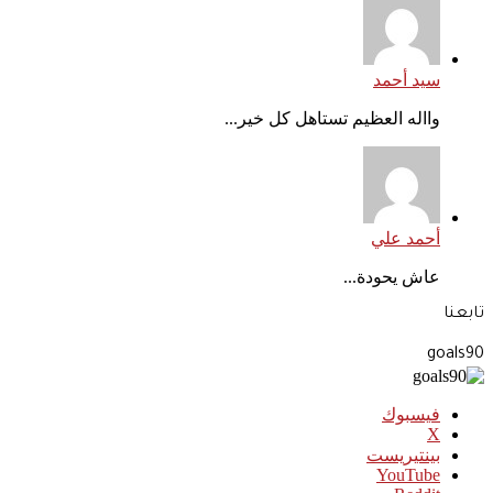
سيد أحمد
وااله العظيم تستاهل كل خير...
أحمد علي
عاش يحودة...
تابعنا
goals90
فيسبوك
‫X
بينتيريست
‫YouTube