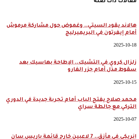
مقالات ذات صلة
هالاند يقود السيتي.. وغموض حول مشاركة مرموش
أمام إيفرتون في البريميرليج
2025-10-18
زلزال كروي في التشيك.. الإطاحة بهاسيك بعد
سقوط مذل أمام جزر الفارو
2025-10-15
محمد صلاح يفتح الباب أمام تجربة جديدة في الدوري
التركي مع جالطة سراي
2025-10-07
إنريكي في مأزق.. 7 لاعبين خارج قائمة باريس سان