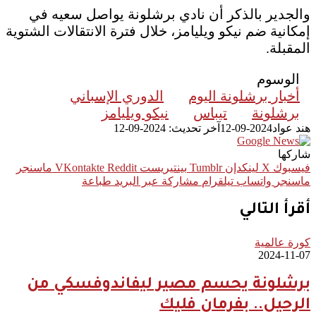
والجدير بالذكر أن نادي برشلونة يواصل سعيه في
إمكانية ضم نيكو ويليامز، خلال فترة الانتقالات الشتوية
المقبلة.
الوسوم
أخبار برشلونة اليوم
الدوري الإسباني
برشلونة
تيباس
نيكو ويليامز
هند عواد
2024-09-12
آخر تحديث: 2024-09-12
شاركها
فيسبوك
‫X
لينكدإن
بينتيريست
ماسنجر
ماسنجر
واتساب
تيلقرام
مشاركة عبر البريد
طباعة
أقرأ التالي
كورة عالمية
2024-11-07
برشلونة يحسم مصير ليفاندوفسكي من
الرحيل.. بفرمان فليك