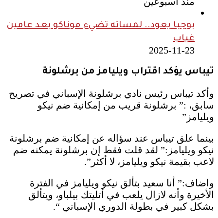
منذ أسبوعين
بوجبا يعود.. لمساته تضيء موناكو بعد عامين
غياب
2025-11-23
تيباس يؤكد اقتراب ويليامز من برشلونة
وأكد تيباس رئيس نادي برشلونة الإسباني في تصريح
سابق، :” برشلونة قريب من إمكانية ضم نيكو
ويليامز”
بينما علق تيباس عند سؤاله عن إمكانية ضم برشلونة
نيكو ويليامز:” لقد قلت فقط إن برشلونة يمكنه ضم
لاعب بقيمة نيكو ويليامز، لا أكثر”.
واضاف:” أنا سعيد بتألق نيكو ويليامز في الفترة
الأخيرة وأنه لازال يلعب في أتليتك بيلباو، ويتألق
بشكل كبير في بطولة الدوري الإسباني “.