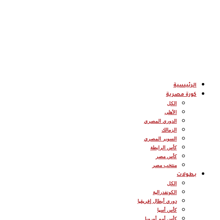
الرئيسية
كورة مصرية
الكل
الأهلى
الدوري المصري
الزمالك
السوبر المصري
كأس الرابطة
كأس مصر
منتخب مصر
بطولات
الكل
الكونفدرالية
دوري أبطال إفريقيا
كأس أسيا
كأس أمم أوروبا