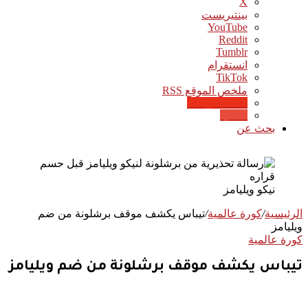
‫X
بينتيريست
‫YouTube
انستقرام
‫TikTok
ملخص الموقع RSS
Google News
Quora
بحث عن
نيكو ويليامز
الرئيسية
/
كورة عالمية
/
تيباس يكشف موقف برشلونة من ضم
ويليامز
كورة عالمية
تيباس يكشف موقف برشلونة من ضم ويليامز