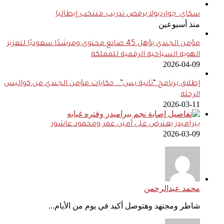
سكاي: جوارديولا يرفض تدريب منتخب إيطاليا
منذ أسبوعين
مؤمن الجندي يؤهل 45 صانع محتوى ومرشدًا سعوديًا لتعزيز
الهوية السياحية الرقمية للمملكة
2026-04-09
إطلاق برنامج “ثانية بس”.. حكايات مؤمن الجندي من كواليس
الرحلة
2026-03-11
بيراميدز يعترض على أمين عمر ومحمود عاشور
2026-03-09
محمد عبدالرحمن
شاطر ومجتهد وهتوصل أكيد في يوم من الأيام...