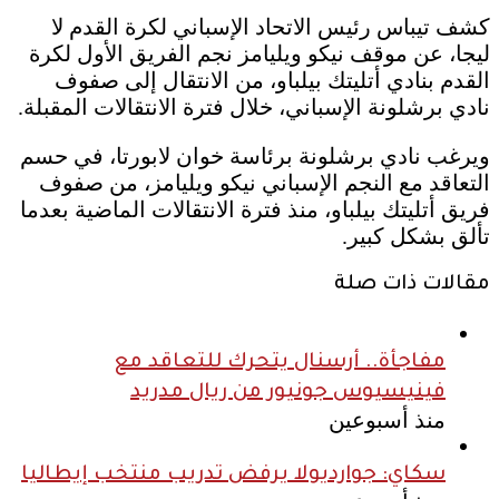
كشف تيباس رئيس الاتحاد الإسباني لكرة القدم لا
ليجا، عن موقف نيكو ويليامز نجم الفريق الأول لكرة
القدم بنادي أتليتك بيلباو، من الانتقال إلى صفوف
نادي برشلونة الإسباني، خلال فترة الانتقالات المقبلة.
ويرغب نادي برشلونة برئاسة خوان لابورتا، في حسم
التعاقد مع النجم الإسباني نيكو ويليامز، من صفوف
فريق أتليتك بيلباو، منذ فترة الانتقالات الماضية بعدما
تألق بشكل كبير.
مقالات ذات صلة
مفاجأة.. أرسنال يتحرك للتعاقد مع
فينيسيوس جونيور من ريال مدريد
منذ أسبوعين
سكاي: جوارديولا يرفض تدريب منتخب إيطاليا