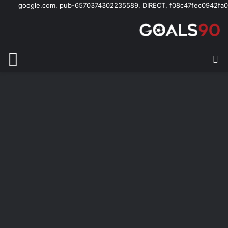
google.com, pub-6570374302235589, DIRECT, f08c47fec0942fa0
بحث عن
الق