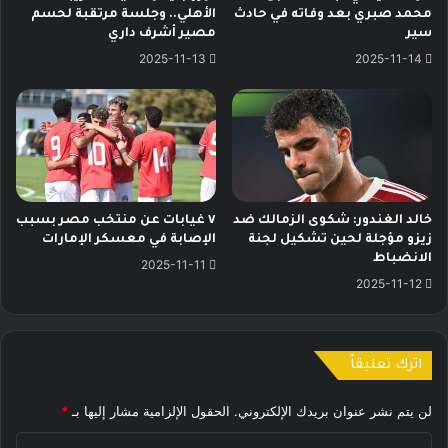
محمد صبري بعد وفاته في حادث
الأهلي.. وجلسة مرتقبة لحسم
سير
مصير أشرف داري
2025-11-13
2025-11-14
خالد الغندور: شكوى الزمالك ضد
٧ غيابات عن منتخب مصر بسبب
زيزو مؤجلة لحين تشكيل لجنة
الإصابة في معسكر الإمارات
الانضباط
2025-11-11
2025-11-12
اترك تعليقاً
لن يتم نشر عنوان بريدك الإلكتروني.
الحقول الإلزامية مشار إليها بـ
*
ا