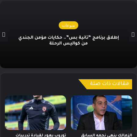
منوعات
إطلاق برنامج “ثانية بس”.. حكايات مؤمن الجندي
من كواليس الرحلة
مقالات ذات صلة
الزمالك ينعي نجمه السابق
توروب يعود لقيادة تدريبات