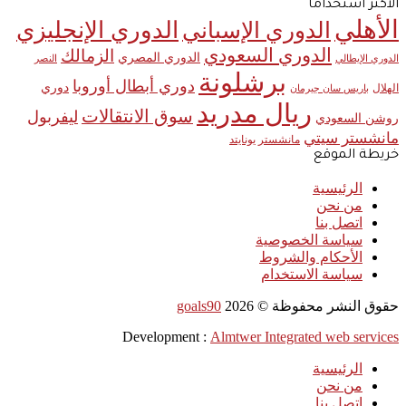
الأكثر استخدامآ
الأهلي
الدوري الإنجليزي
الدوري الإسباني
الدوري السعودي
الزمالك
الدوري المصري
الدوري الإيطالي
النصر
برشلونة
دوري أبطال أوروبا
دوري
الهلال
باريس سان جيرمان
ريال مدريد
سوق الانتقالات
ليفربول
روشن السعودي
مانشستر سيتي
مانشستر يونايتد
خريطة الموقع
الرئيسية
من نحن
اتصل بنا
سياسة الخصوصية
الأحكام والشروط
سياسة الاستخدام
حقوق النشر محفوظة ©
2026
goals90
Development :
Almtwer Integrated web services
الرئيسية
من نحن
اتصل بنا