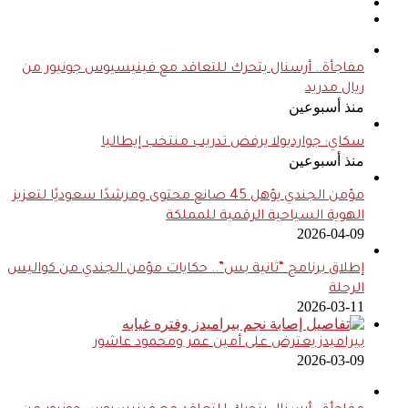
مفاجأة.. أرسنال يتحرك للتعاقد مع فينيسيوس جونيور من
ريال مدريد
منذ أسبوعين
سكاي: جوارديولا يرفض تدريب منتخب إيطاليا
منذ أسبوعين
مؤمن الجندي يؤهل 45 صانع محتوى ومرشدًا سعوديًا لتعزيز
الهوية السياحية الرقمية للمملكة
2026-04-09
إطلاق برنامج “ثانية بس”.. حكايات مؤمن الجندي من كواليس
الرحلة
2026-03-11
بيراميدز يعترض على أمين عمر ومحمود عاشور
2026-03-09