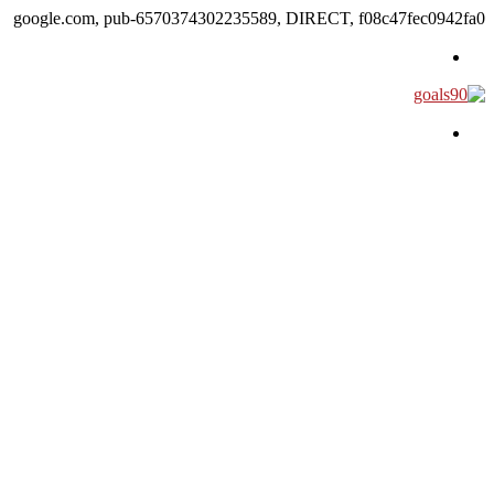
google.com, pub-6570374302235589, DIRECT, f08c47fec0942fa0
القائمة
بحث عن