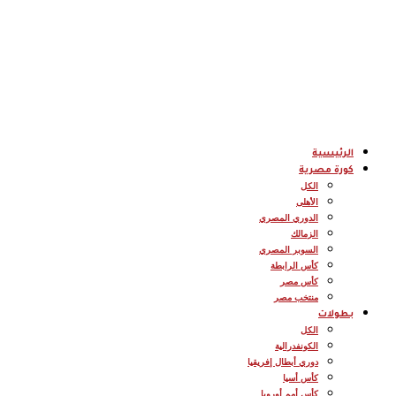
الرئيسية
كورة مصرية
الكل
الأهلى
الدوري المصري
الزمالك
السوبر المصري
كأس الرابطة
كأس مصر
منتخب مصر
بطولات
الكل
الكونفدرالية
دوري أبطال إفريقيا
كأس أسيا
كأس أمم أوروبا