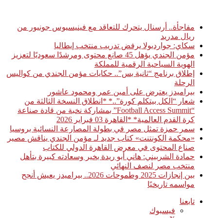
أخبار عاجلة
مفاجأة.. أرسنال يتحرك للتعاقد مع فينيسيوس جونيور من
ريال مدريد
سكاي: جوارديولا يرفض تدريب منتخب إيطاليا
مؤمن الجندي يؤهل 45 صانع محتوى ومرشدًا سعوديًا لتعزيز
الهوية السياحية الرقمية للمملكة
إطلاق برنامج “ثانية بس”.. حكايات مؤمن الجندي من كواليس
الرحلة
بيراميدز يعترض على أمين عمر ومحمود عاشور
شعار “الكل بيتكلم كورة”..* *انطلاق النسخة الثالثة من
“Football Access Summit” بمشاركة نخبة من قادة صناعة
كرة القدم العالمية* *القاهرة 03 فبراير 2026
سمر حمزة تمثل مصر في بطولة المصارعة النسائية بروسيا
«محكمة الكونتنت» كتاب جديد لـ مؤمن الجندي يناقش مصير
صناع المحتوى في معرض القاهرة الدولي للكتاب
حمادة الشربيني: هاني أبو ريدة بخير وسعادته كبيرة بتأهل
منتخب مصر لنصف النهائي
بين إنجازات 2025 وطموحات 2026.. بيراميدز يعيش أنجح
مواسمه تاريخيًا
تابعنا
فيسبوك