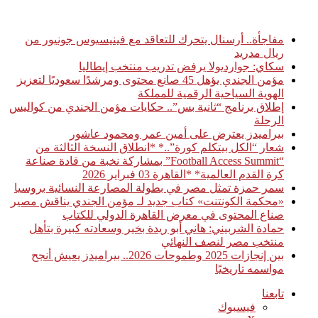
أخبار عاجلة
مفاجأة.. أرسنال يتحرك للتعاقد مع فينيسيوس جونيور من
ريال مدريد
سكاي: جوارديولا يرفض تدريب منتخب إيطاليا
مؤمن الجندي يؤهل 45 صانع محتوى ومرشدًا سعوديًا لتعزيز
الهوية السياحية الرقمية للمملكة
إطلاق برنامج “ثانية بس”.. حكايات مؤمن الجندي من كواليس
الرحلة
بيراميدز يعترض على أمين عمر ومحمود عاشور
شعار “الكل بيتكلم كورة”..* *انطلاق النسخة الثالثة من
“Football Access Summit” بمشاركة نخبة من قادة صناعة
كرة القدم العالمية* *القاهرة 03 فبراير 2026
سمر حمزة تمثل مصر في بطولة المصارعة النسائية بروسيا
«محكمة الكونتنت» كتاب جديد لـ مؤمن الجندي يناقش مصير
صناع المحتوى في معرض القاهرة الدولي للكتاب
حمادة الشربيني: هاني أبو ريدة بخير وسعادته كبيرة بتأهل
منتخب مصر لنصف النهائي
بين إنجازات 2025 وطموحات 2026.. بيراميدز يعيش أنجح
مواسمه تاريخيًا
تابعنا
فيسبوك