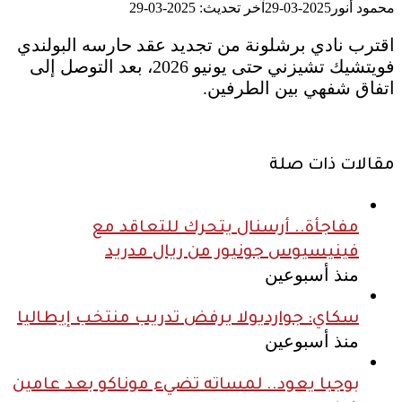
محمود أنور
2025-03-29
آخر تحديث: 2025-03-29
اقترب نادي برشلونة من تجديد عقد حارسه البولندي
فويتشيك تشيزني حتى يونيو 2026، بعد التوصل إلى
اتفاق شفهي بين الطرفين.
مقالات ذات صلة
مفاجأة.. أرسنال يتحرك للتعاقد مع
فينيسيوس جونيور من ريال مدريد
منذ أسبوعين
سكاي: جوارديولا يرفض تدريب منتخب إيطاليا
منذ أسبوعين
بوجبا يعود.. لمساته تضيء موناكو بعد عامين