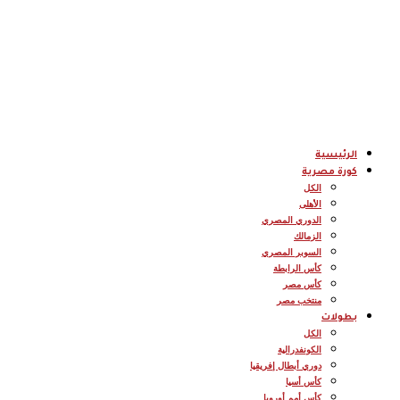
الرئيسية
كورة مصرية
الكل
الأهلى
الدوري المصري
الزمالك
السوبر المصري
كأس الرابطة
كأس مصر
منتخب مصر
بطولات
الكل
الكونفدرالية
دوري أبطال إفريقيا
كأس أسيا
كأس أمم أوروبا