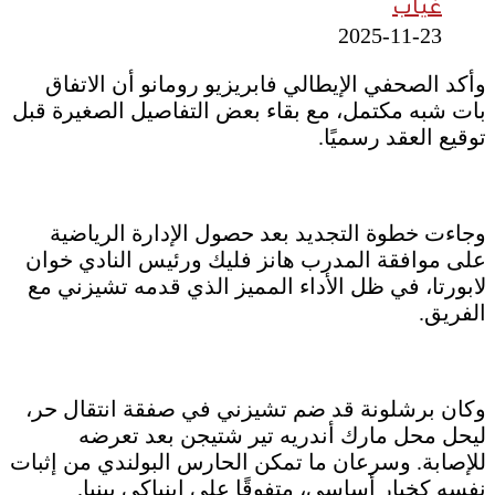
غياب
2025-11-23
وأكد الصحفي الإيطالي فابريزيو رومانو أن الاتفاق
بات شبه مكتمل، مع بقاء بعض التفاصيل الصغيرة قبل
توقيع العقد رسميًا.
وجاءت خطوة التجديد بعد حصول الإدارة الرياضية
على موافقة المدرب هانز فليك ورئيس النادي خوان
لابورتا، في ظل الأداء المميز الذي قدمه تشيزني مع
الفريق.
وكان برشلونة قد ضم تشيزني في صفقة انتقال حر،
ليحل محل مارك أندريه تير شتيجن بعد تعرضه
للإصابة. وسرعان ما تمكن الحارس البولندي من إثبات
نفسه كخيار أساسي، متفوقًا على إينياكي بينيا.