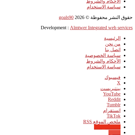
الأحكام والشروط
سياسة الاستخدام
حقوق النشر محفوظة ©
2026
goals90
Development :
Almtwer Integrated web services
الرئيسية
من نحن
اتصل بنا
سياسة الخصوصية
الأحكام والشروط
سياسة الاستخدام
فيسبوك
‫X
بينتيريست
‫YouTube
انستقرام
‫TikTok
ملخص الموقع RSS
Google News
Quora