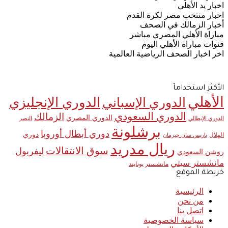
اخبار يد الأهلي
اخبار منتخب مصر لكرة القدم
أخبار الزمالك في الصحف
مباراة الأهلي المصري مباشر
قنوات مباراة الأهلي اليوم
اخر اخبار الصحف الرياضية العالمية
الأكثر استخدامآ
الأهلي
الدوري الإنجليزي
الدوري الإسباني
الدوري السعودي
الزمالك
الدوري المصري
الدوري الإيطالي
النصر
برشلونة
دوري أبطال أوروبا
دوري
الهلال
باريس سان جيرمان
ريال مدريد
سوق الانتقالات
ليفربول
روشن السعودي
مانشستر سيتي
مانشستر يونايتد
خريطة الموقع
الرئيسية
من نحن
اتصل بنا
سياسة الخصوصية