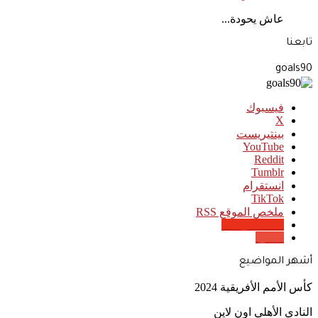
عاش يحودة...
تابعنا
goals90
فيسبوك
‫X
بينتيريست
‫YouTube
انستقرام
‫TikTok
ملخص الموقع RSS
Google News
Quora
أشهر المواضيع
كأس الأمم الأفريقية 2024
النادي الأهلي اون لاين