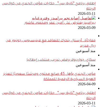
إطلاق برنامج “ثانية بس”.. حكايات مؤمن الجندي من كواليس
الرحلة
2026-03-11
بيراميدز يعترض على أمين عمر ومحمود عاشور
2026-03-09
مفاجأة.. أرسنال يتحرك للتعاقد مع فينيسيوس جونيور من
ريال مدريد
منذ أسبوعين
سكاي: جوارديولا يرفض تدريب منتخب إيطاليا
منذ أسبوعين
مؤمن الجندي يؤهل 45 صانع محتوى ومرشدًا سعوديًا لتعزيز
الهوية السياحية الرقمية للمملكة
2026-04-09
إطلاق برنامج “ثانية بس”.. حكايات مؤمن الجندي من كواليس
الرحلة
2026-03-11