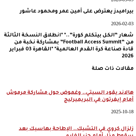
بيراميدز يعترض على أمين عمر ومحمود عاشور
2026-02-03
شعار “الكل بيتكلم كورة”..* *انطلاق النسخة الثالثة
من “Football Access Summit” بمشاركة نخبة من
قادة صناعة كرة القدم العالمية* *القاهرة 03 فبراير
2026
مقالات ذات صلة
هالاند يقود السيتي.. وغموض حول مشاركة مرموش
أمام إيفرتون في البريميرليج
2025-10-18
زلزال كروي في التشيك.. الإطاحة بهاسيك بعد