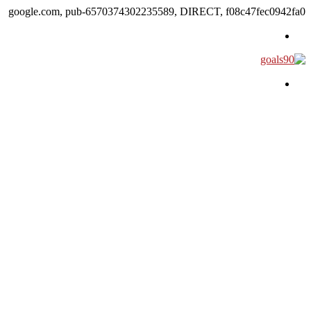
google.com, pub-6570374302235589, DIRECT, f08c47fec0942fa0
القائمة
بحث عن