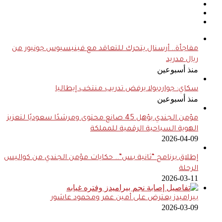
مفاجأة.. أرسنال يتحرك للتعاقد مع فينيسيوس جونيور من
ريال مدريد
منذ أسبوعين
سكاي: جوارديولا يرفض تدريب منتخب إيطاليا
منذ أسبوعين
مؤمن الجندي يؤهل 45 صانع محتوى ومرشدًا سعوديًا لتعزيز
الهوية السياحية الرقمية للمملكة
2026-04-09
إطلاق برنامج “ثانية بس”.. حكايات مؤمن الجندي من كواليس
الرحلة
2026-03-11
بيراميدز يعترض على أمين عمر ومحمود عاشور
2026-03-09