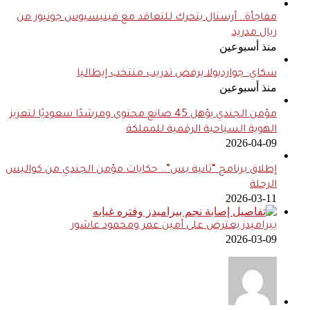
مفاجأة.. أرسنال يتحرك للتعاقد مع فينيسيوس جونيور من
ريال مدريد
منذ أسبوعين
سكاي: جوارديولا يرفض تدريب منتخب إيطاليا
منذ أسبوعين
مؤمن الجندي يؤهل 45 صانع محتوى ومرشدًا سعوديًا لتعزيز
الهوية السياحية الرقمية للمملكة
2026-04-09
إطلاق برنامج “ثانية بس”.. حكايات مؤمن الجندي من كواليس
الرحلة
2026-03-11
بيراميدز يعترض على أمين عمر ومحمود عاشور
2026-03-09