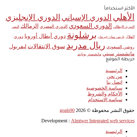
الأكثر استخدامآ
الأهلي
الدوري الإنجليزي
الدوري الإسباني
الدوري السعودي
الزمالك
الدوري المصري
الدوري الإيطالي
النصر
برشلونة
دوري أبطال أوروبا
دوري
الهلال
باريس سان جيرمان
ريال مدريد
سوق الانتقالات
ليفربول
روشن السعودي
مانشستر سيتي
مانشستر يونايتد
خريطة الموقع
الرئيسية
من نحن
اتصل بنا
سياسة الخصوصية
الأحكام والشروط
سياسة الاستخدام
حقوق النشر محفوظة ©
2026
goals90
Development :
Almtwer Integrated web services
الرئيسية