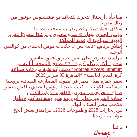
أخبار عاجلة
مفاجأة.. أرسنال يتحرك للتعاقد مع فينيسيوس جونيور من
ريال مدريد
سكاي: جوارديولا يرفض تدريب منتخب إيطاليا
مؤمن الجندي يؤهل 45 صانع محتوى ومرشدًا سعوديًا لتعزيز
الهوية السياحية الرقمية للمملكة
إطلاق برنامج “ثانية بس”.. حكايات مؤمن الجندي من كواليس
الرحلة
بيراميدز يعترض على أمين عمر ومحمود عاشور
شعار “الكل بيتكلم كورة”..* *انطلاق النسخة الثالثة من
“Football Access Summit” بمشاركة نخبة من قادة صناعة
كرة القدم العالمية* *القاهرة 03 فبراير 2026
سمر حمزة تمثل مصر في بطولة المصارعة النسائية بروسيا
«محكمة الكونتنت» كتاب جديد لـ مؤمن الجندي يناقش مصير
صناع المحتوى في معرض القاهرة الدولي للكتاب
حمادة الشربيني: هاني أبو ريدة بخير وسعادته كبيرة بتأهل
منتخب مصر لنصف النهائي
بين إنجازات 2025 وطموحات 2026.. بيراميدز يعيش أنجح
مواسمه تاريخيًا
تابعنا
فيسبوك