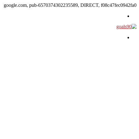
google.com, pub-6570374302235589, DIRECT, f08c47fec0942fa0
القائمة
بحث عن