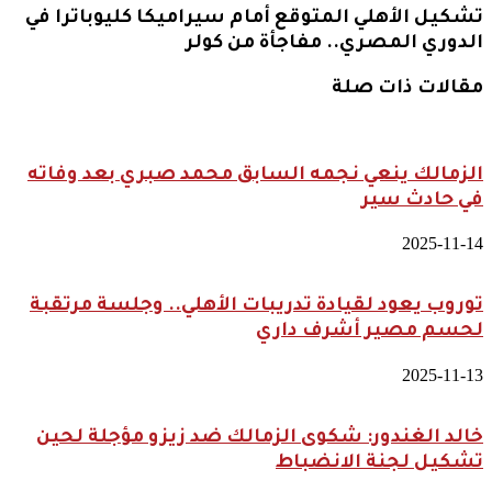
تشكيل الأهلي المتوقع أمام سيراميكا كليوباترا في
الدوري المصري.. مفاجأة من كولر
مقالات ذات صلة
الزمالك ينعي نجمه السابق محمد صبري بعد وفاته
في حادث سير
2025-11-14
توروب يعود لقيادة تدريبات الأهلي.. وجلسة مرتقبة
لحسم مصير أشرف داري
2025-11-13
خالد الغندور: شكوى الزمالك ضد زيزو مؤجلة لحين
تشكيل لجنة الانضباط