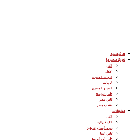
الرئيسية
كورة مصرية
الكل
الأهلى
الدوري المصري
الزمالك
السوبر المصري
كأس الرابطة
كأس مصر
منتخب مصر
بطولات
الكل
الكونفدرالية
دوري أبطال إفريقيا
كأس أسيا
كأس أمم أوروبا