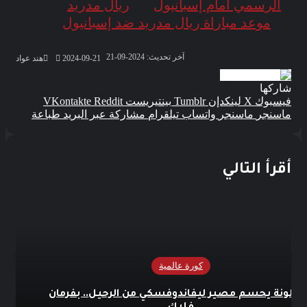
الرسمي أمام إسبانيول
ريال مدريد
موعد مباراة ريال مدريد ضد إسبانيول
آخر تحديث: 2024-09-21
2024-09-21
هند عواد
شاركها
فيسبوك
‫X
لينكدإن
بينتيريست
ماسنجر
ماسنجر
واتساب
تيلقرام
مشاركة عبر البريد
طباعة
أقرأ التالي
كورة عالمية
شلونة يحسم مصير ليفاندوفسكي من الرحيل.. بفرمان