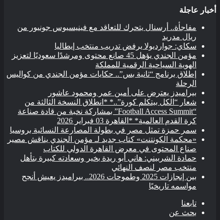
أخبار عاجلة
مفاجأة.. أرسنال يتحرك للتعاقد مع فينيسيوس جونيور من
ريال مدريد
سكاي: جوارديولا يرفض تدريب منتخب إيطاليا
مؤمن الجندي يؤهل 45 صانع محتوى ومرشدًا سعوديًا لتعزيز
الهوية السياحية الرقمية للمملكة
إطلاق برنامج “ثانية بس”.. حكايات مؤمن الجندي من كواليس
الرحلة
بيراميدز يعترض على أمين عمر ومحمود عاشور
شعار “الكل بيتكلم كورة”..* *انطلاق النسخة الثالثة من
“Football Access Summit” بمشاركة نخبة من قادة صناعة
كرة القدم العالمية* *القاهرة 03 فبراير 2026
سمر حمزة تمثل مصر في بطولة المصارعة النسائية بروسيا
«محكمة الكونتنت» كتاب جديد لـ مؤمن الجندي يناقش مصير
صناع المحتوى في معرض القاهرة الدولي للكتاب
حمادة الشربيني: هاني أبو ريدة بخير وسعادته كبيرة بتأهل
منتخب مصر لنصف النهائي
بين إنجازات 2025 وطموحات 2026.. بيراميدز يعيش أنجح
مواسمه تاريخيًا
تابعنا
بحث عن