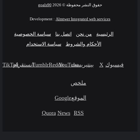
حقوق النشر محفوظة ©
2026
goals90
Development :
Almtwer Integrated web services
الرئيسية
من نحن
اتصل بنا
سياسة الخصوصية
الأحكام والشروط
سياسة الاستخدام
فيسبوك
‫X
بينتيريست
‫YouTube
انستقرام
‫TikTok
ملخص
الموقع
Google
Quora
News
RSS