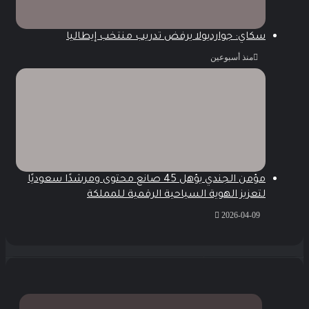
سكاي: جوارديولا يرفض تدريب منتخب إيطاليا
منذ أسبوعين
مؤمن الجندي يؤهل 45 صانع محتوى ومرشدًا سعوديًا
لتعزيز الهوية السياحية الرقمية للمملكة
2026-04-09