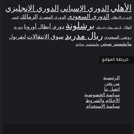
الأهلي
الدوري الإنجليزي
الدوري الإسباني
الدوري السعودي
الزمالك
الدوري المصري
الدوري الإيطالي
النصر
برشلونة
دوري أبطال أوروبا
دوري
الهلال
باريس سان جيرمان
ريال مدريد
سوق الانتقالات
ليفربول
روشن السعودي
مانشستر سيتي
مانشستر يونايتد
خريطة الموقع
الرئيسية
من نحن
اتصل بنا
سياسة الخصوصية
الأحكام والشروط
سياسة الاستخدام