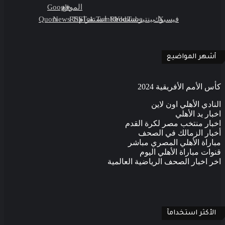
الموقع
Google
‫X
فيسبوك
بينتيريست
‫YouTube
انستقرام
‫TikTok
RSS
News
Quora
أشهر المواضيع
كأس الأمم الأفريقية 2024
النادي الأهلي اون لاين
اخبار يد الأهلي
اخبار منتخب مصر لكرة القدم
أخبار الزمالك في الصحف
مباراة الأهلي المصري مباشر
قنوات مباراة الأهلي اليوم
اخر اخبار الصحف الرياضية العالمية
الأكثر استخدامآ