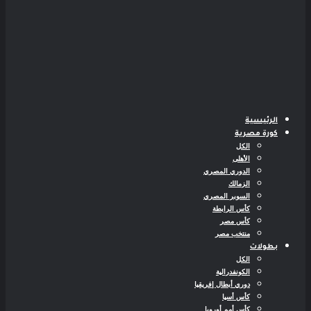
الرئيسية
كورة مصرية
الكل
الأهلى
الدوري المصري
الزمالك
السوبر المصري
كأس الرابطة
كأس مصر
منتخب مصر
بطولات
الكل
الكونفدرالية
دوري أبطال إفريقيا
كأس أسيا
كأس أمم أوروبا