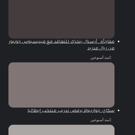
مفاجأة.. أرسنال يتحرك للتعاقد مع فينيسيوس جونيور
من ريال مدريد
منذ أسبوعين
سكاي: جوارديولا يرفض تدريب منتخب إيطاليا
منذ أسبوعين