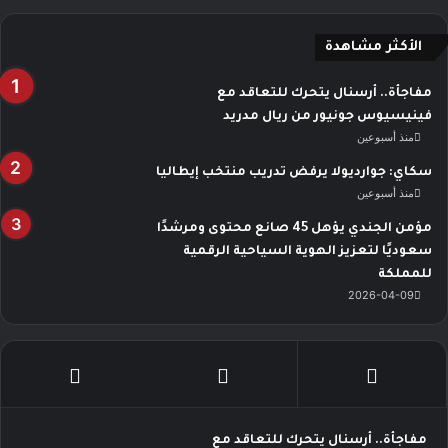
الأكثر مشاهدة
مفاجأة.. أرسنال يتحرك للتعاقد مع
فينيسيوس جونيور من ريال مدريد
منذ أسبوعين
سكاي: جوارديولا يرفض تدريب منتخب إيطاليا
منذ أسبوعين
مؤمن الجندي يؤهل 45 صانع محتوى ومرشدًا
سعوديًا لتعزيز الهوية السياحية الرقمية
للمملكة
2026-04-09
مفاجأة.. أرسنال يتحرك للتعاقد مع