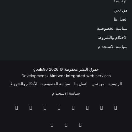
الرئيسية
من نحن
اتصل بنا
سياسة الخصوصية
الأحكام والشروط
سياسة الاستخدام
حقوق النشر محفوظة ©
2026
goals90
Development :
Almtwer Integrated web services
الرئيسية
من نحن
اتصل بنا
سياسة الخصوصية
الأحكام والشروط
سياسة الاستخدام
فيسبوك
‫X
بينتيريست
‫YouTube
انستقرام
‫TikTok
ملخص
Google
Quora