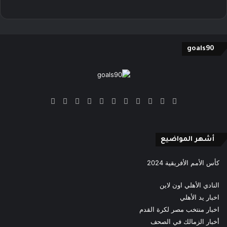
goals90
‫X
فيسبوك
بينتيريست
‫YouTube
انستقرام
‫TikTok
ملخص
Google
Quora
الموقع
News
RSS
أشهر المواضيع
كأس الأمم الأفريقية 2024
النادي الأهلي اون لاين
اخبار يد الأهلي
اخبار منتخب مصر لكرة القدم
أخبار الزمالك في الصحف