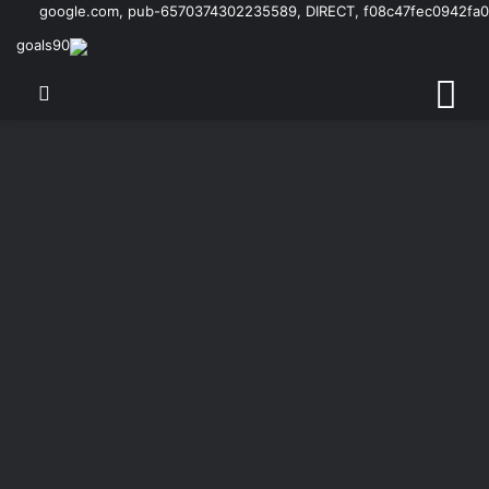
google.com, pub-6570374302235589, DIRECT, f08c47fec0942fa0
القائمة
بحث 