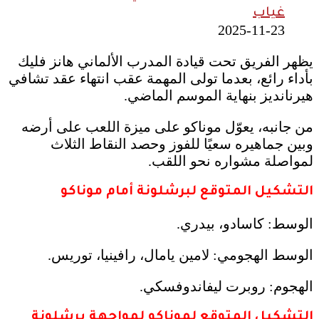
غياب
2025-11-23
يظهر الفريق تحت قيادة المدرب الألماني هانز فليك
بأداء رائع، بعدما تولى المهمة عقب انتهاء عقد تشافي
هيرنانديز بنهاية الموسم الماضي.
من جانبه، يعوّل موناكو على ميزة اللعب على أرضه
وبين جماهيره سعيًا للفوز وحصد النقاط الثلاث
لمواصلة مشواره نحو اللقب.
التشكيل المتوقع لبرشلونة أمام موناكو
الوسط: كاسادو، بيدري.
الوسط الهجومي: لامين يامال، رافينيا، توريس.
الهجوم: روبرت ليفاندوفسكي.
التشكيل المتوقع لموناكو لمواجهة برشلونة