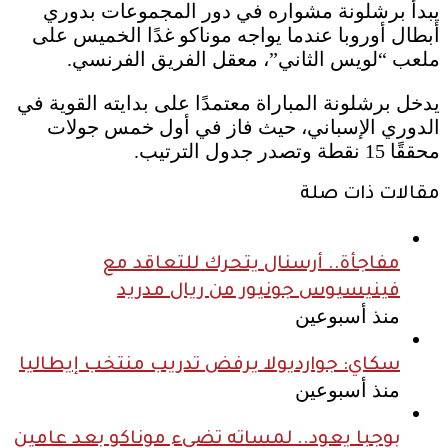
يبدأ برشلونة مشواره في دور المجموعات بدوري
أبطال أوروبا عندما يواجه موناكو غدًا الخميس على
ملعب “لويس الثاني”، معقل الفريق الفرنسي.
يدخل برشلونة المباراة معتمدًا على بدايته القوية في
الدوري الإسباني، حيث فاز في أول خمس جولات
محققًا 15 نقطة وتصدر جدول الترتيب.
مقالات ذات صلة
مفاجأة.. أرسنال يتحرك للتعاقد مع
فينيسيوس جونيور من ريال مدريد
منذ أسبوعين
سكاي: جوارديولا يرفض تدريب منتخب إيطاليا
منذ أسبوعين
بوجبا يعود.. لمساته تضيء موناكو بعد عامين