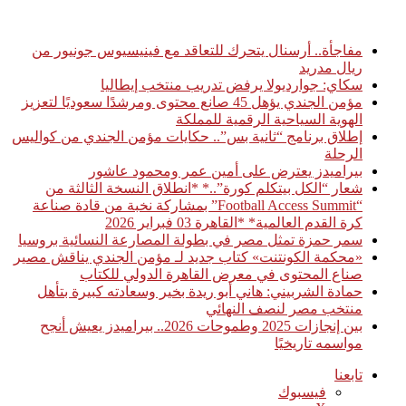
أخبار عاجلة
مفاجأة.. أرسنال يتحرك للتعاقد مع فينيسيوس جونيور من
ريال مدريد
سكاي: جوارديولا يرفض تدريب منتخب إيطاليا
مؤمن الجندي يؤهل 45 صانع محتوى ومرشدًا سعوديًا لتعزيز
الهوية السياحية الرقمية للمملكة
إطلاق برنامج “ثانية بس”.. حكايات مؤمن الجندي من كواليس
الرحلة
بيراميدز يعترض على أمين عمر ومحمود عاشور
شعار “الكل بيتكلم كورة”..* *انطلاق النسخة الثالثة من
“Football Access Summit” بمشاركة نخبة من قادة صناعة
كرة القدم العالمية* *القاهرة 03 فبراير 2026
سمر حمزة تمثل مصر في بطولة المصارعة النسائية بروسيا
«محكمة الكونتنت» كتاب جديد لـ مؤمن الجندي يناقش مصير
صناع المحتوى في معرض القاهرة الدولي للكتاب
حمادة الشربيني: هاني أبو ريدة بخير وسعادته كبيرة بتأهل
منتخب مصر لنصف النهائي
بين إنجازات 2025 وطموحات 2026.. بيراميدز يعيش أنجح
مواسمه تاريخيًا
تابعنا
فيسبوك