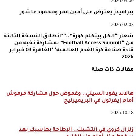
2026-03-09
بيراميدز يعترض على أمين عمر ومحمود عاشور
2026-02-03
شعار “الكل بيتكلم كورة”..* *انطلاق النسخة الثالثة
من “Football Access Summit” بمشاركة نخبة من
قادة صناعة كرة القدم العالمية* *القاهرة 03 فبراير
2026
مقالات ذات صلة
هالاند يقود السيتي.. وغموض حول مشاركة مرموش
أمام إيفرتون في البريميرليج
2025-10-18
زلزال كروي في التشيك.. الإطاحة بهاسيك بعد