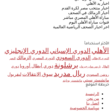
اخبار يد الأهلي
اخبار منتخب مصر لكرة القدم
أخبار الزمالك في الصحف
مباراة الأهلي المصري مباشر
قنوات مباراة الأهلي اليوم
اخر اخبار الصحف الرياضية العالمية
الأكثر استخدامآ
الأهلي
الدوري الإنجليزي
الدوري الإسباني
الدوري السعودي
الزمالك
الدوري المصري
الدوري الإيطالي
النصر
برشلونة
دوري أبطال أوروبا
دوري
الهلال
باريس سان جيرمان
ريال مدريد
سوق الانتقالات
ليفربول
روشن السعودي
مانشستر سيتي
مانشستر يونايتد
خريطة الموقع
الرئيسية
من نحن
اتصل بنا
سياسة الخصوصية