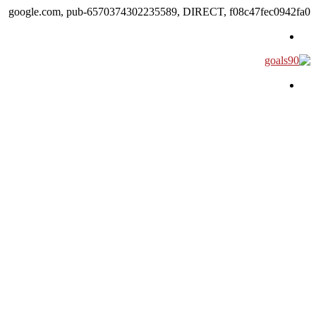
google.com, pub-6570374302235589, DIRECT, f08c47fec0942fa0
القائمة
بحث عن