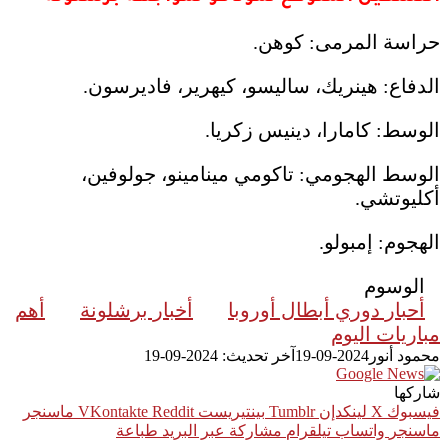
حراسة المرمى: كوهن.
الدفاع: هينريك، ساليسو، كيهرير، فاديرسون.
الوسط: كامارا، دينيس زكريا.
الوسط الهجومي: تاكومي مينامينو، جولوفين،
أكليوتشي.
الهجوم: إمبولو.
الوسوم
أحبار دوري أبطال أوروبا
أخبار برشلونة
أهم
مباريات اليوم
محمود أنور
2024-09-19
آخر تحديث: 2024-09-19
شاركها
فيسبوك
‫X
لينكدإن
بينتيريست
ماسنجر
ماسنجر
واتساب
تيلقرام
مشاركة عبر البريد
طباعة