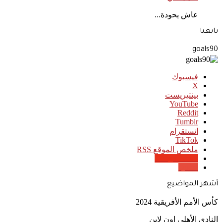
عاش يحودة...
تابعنا
goals90
فيسبوك
‫X
بينتيريست
‫YouTube
انستقرام
‫TikTok
ملخص الموقع RSS
Google News
Quora
أشهر المواضيع
كأس الأمم الأفريقية 2024
النادي الأهلي اون لاين