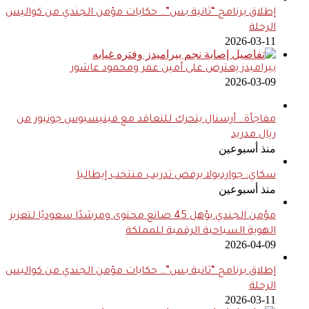
إطلاق برنامج “ثانية بس”.. حكايات مؤمن الجندي من كواليس
الرحلة
2026-03-11
بيراميدز يعترض على أمين عمر ومحمود عاشور
2026-03-09
مفاجأة.. أرسنال يتحرك للتعاقد مع فينيسيوس جونيور من
ريال مدريد
منذ أسبوعين
سكاي: جوارديولا يرفض تدريب منتخب إيطاليا
منذ أسبوعين
مؤمن الجندي يؤهل 45 صانع محتوى ومرشدًا سعوديًا لتعزيز
الهوية السياحية الرقمية للمملكة
2026-04-09
إطلاق برنامج “ثانية بس”.. حكايات مؤمن الجندي من كواليس
الرحلة
2026-03-11