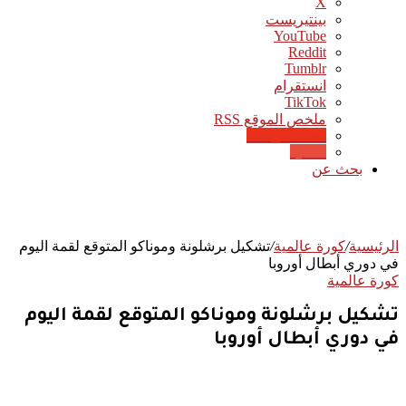
‫X
بينتيريست
‫YouTube
انستقرام
‫TikTok
ملخص الموقع RSS
Google News
Quora
بحث عن
الرئيسية
/
كورة عالمية
/
تشكيل برشلونة وموناكو المتوقع لقمة اليوم
في دوري أبطال أوروبا
كورة عالمية
تشكيل برشلونة وموناكو المتوقع لقمة اليوم
في دوري أبطال أوروبا