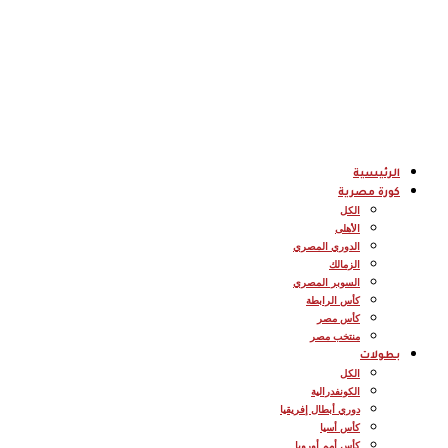
الرئيسية
كورة مصرية
الكل
الأهلى
الدوري المصري
الزمالك
السوبر المصري
كأس الرابطة
كأس مصر
منتخب مصر
بطولات
الكل
الكونفدرالية
دوري أبطال إفريقيا
كأس أسيا
كأس أمم أوروبا