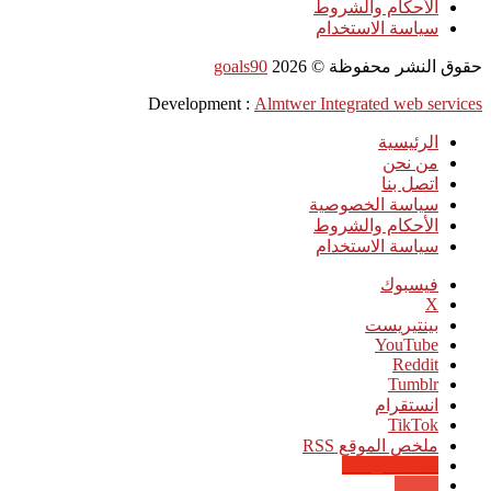
الأحكام والشروط
سياسة الاستخدام
حقوق النشر محفوظة ©
2026
goals90
Development :
Almtwer Integrated web services
الرئيسية
من نحن
اتصل بنا
سياسة الخصوصية
الأحكام والشروط
سياسة الاستخدام
فيسبوك
‫X
بينتيريست
‫YouTube
انستقرام
‫TikTok
ملخص الموقع RSS
Google News
Quora