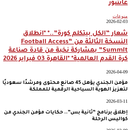
عاشور
منوعات
2026-02-03
شعار “الكل بيتكلم كورة”..* *انطلاق
النسخة الثالثة من “Football Access
Summit” بمشاركة نخبة من قادة صناعة
كرة القدم العالمية* *القاهرة 03 فبراير 2026
2026-04-09
مؤمن الجندي يؤهل 45 صانع محتوى ومرشدًا سعوديًا
لتعزيز الهوية السياحية الرقمية للمملكة
2026-03-11
إطلاق برنامج “ثانية بس”.. حكايات مؤمن الجندي من
كواليس الرحلة