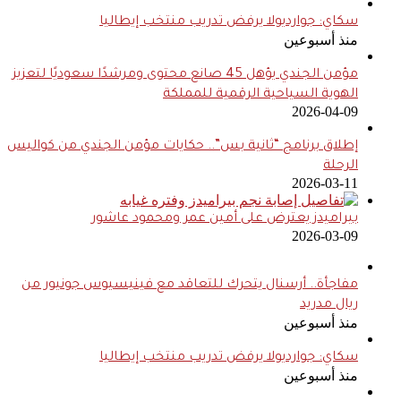
سكاي: جوارديولا يرفض تدريب منتخب إيطاليا
منذ أسبوعين
مؤمن الجندي يؤهل 45 صانع محتوى ومرشدًا سعوديًا لتعزيز
الهوية السياحية الرقمية للمملكة
2026-04-09
إطلاق برنامج “ثانية بس”.. حكايات مؤمن الجندي من كواليس
الرحلة
2026-03-11
بيراميدز يعترض على أمين عمر ومحمود عاشور
2026-03-09
مفاجأة.. أرسنال يتحرك للتعاقد مع فينيسيوس جونيور من
ريال مدريد
منذ أسبوعين
سكاي: جوارديولا يرفض تدريب منتخب إيطاليا
منذ أسبوعين