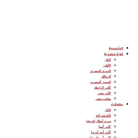
الرئيسية
كورة مصرية
الكل
الأهلى
الدوري المصري
الزمالك
السوبر المصري
كأس الرابطة
كأس مصر
منتخب مصر
بطولات
الكل
الكونفدرالية
دوري أبطال إفريقيا
كأس أسيا
كأس أمم أوروبا
كأس أمم إفريقيا