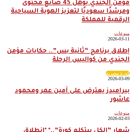
مؤمن الجندي يؤهل 45 صانع محتوى
ومرشدًا سعوديًا لتعزيز الهوية السياحية
الرقمية للمملكة
منوعات
2026-03-11
إطلاق برنامج “ثانية بس”.. حكايات مؤمن
الجندي من كواليس الرحلة
كورة مصرية
2026-03-09
بيراميدز يعترض على أمين عمر ومحمود
عاشور
منوعات
2026-02-03
شعار “الكل بيتكلم كورة”..* *انطلاق