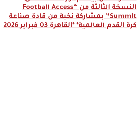
النسخة الثالثة من “Football Access
Summit” بمشاركة نخبة من قادة صناعة
كرة القدم العالمية* *القاهرة 03 فبراير 2026
2026-04-09
مؤمن
الجندي يؤهل
45 صانع
محتوى
ومرشدًا
سعوديًا
لتعزيز
الهوية
السياحية
الرقمية
للمملكة
2026-03-11