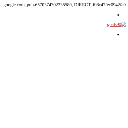
google.com, pub-6570374302235589, DIRECT, f08c47fec0942fa0
القائمة
بحث عن