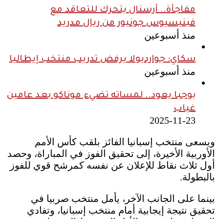
مفاجأة.. أرسنال يتحرك للتعاقد مع
فينيسيوس جونيور من ريال مدريد
منذ أسبوعين
سكاي: جوارديولا يرفض تدريب منتخب إيطاليا
منذ أسبوعين
بوجبا يعود.. لمساته تضيء موناكو بعد عامين
غياب
2025-11-23
ويسعى منتخب إسبانيا الفائز بلقب كأس الأمم
الأوربية الأخيرة، إلى تحقيق الفوز في المباراة، وحصد
أول ثلاث نقاط للإعلان عن نفسه كمرشح قوي للفوز
بالبطولة.
بينما على الجانب الآخر، يأمل منتخب صربيا في
تحقيق نتيجة إيجابية أمام منتخب إسبانيا، وتفادي