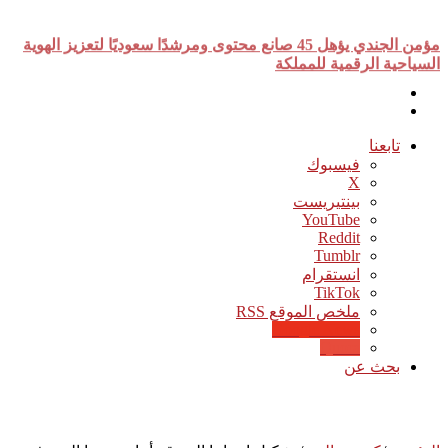
أخبار عاجلة
مؤمن الجندي يؤهل 45 صانع محتوى ومرشدًا سعوديًا لتعزيز الهوية
السياحية الرقمية للمملكة
تابعنا
فيسبوك
‫X
بينتيريست
‫YouTube
انستقرام
‫TikTok
ملخص الموقع RSS
Google News
Quora
بحث عن