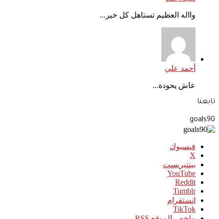
وااله العظيم تستاهل كل خير...
أحمد علي
عاش يحودة...
تابعنا
goals90
فيسبوك
‫X
بينتيريست
‫YouTube
انستقرام
‫TikTok
ملخص الموقع RSS