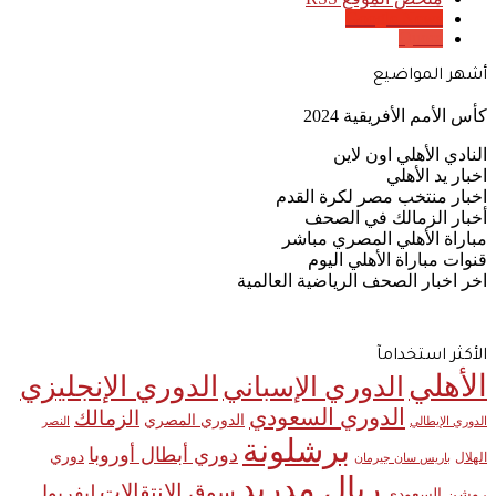
Google News
Quora
أشهر المواضيع
كأس الأمم الأفريقية 2024
النادي الأهلي اون لاين
اخبار يد الأهلي
اخبار منتخب مصر لكرة القدم
أخبار الزمالك في الصحف
مباراة الأهلي المصري مباشر
قنوات مباراة الأهلي اليوم
اخر اخبار الصحف الرياضية العالمية
الأكثر استخدامآ
الأهلي
الدوري الإنجليزي
الدوري الإسباني
الدوري السعودي
الزمالك
الدوري المصري
الدوري الإيطالي
النصر
برشلونة
دوري أبطال أوروبا
دوري
الهلال
باريس سان جيرمان
ريال مدريد
سوق الانتقالات
ليفربول
روشن السعودي