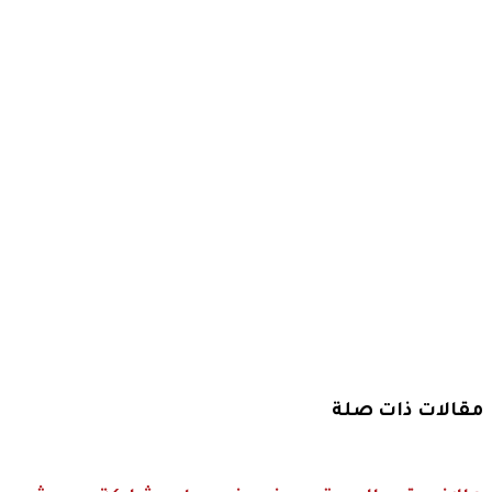
بيتكلم
كورة”..*
*انطلاق
النسخة
الثالثة من
“Football
Access
Summit”
بمشاركة
نخبة من
قادة صناعة
كرة القدم
العالمية*
*القاهرة 03
فبراير 2026
مقالات ذات صلة