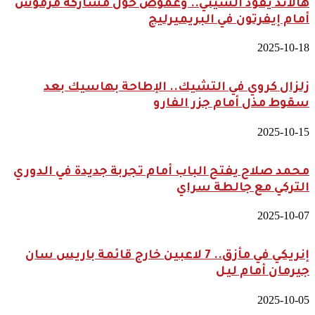
هالاند يقود السيتي.. وغموض حول مشاركة مرموش
أمام إيفرتون في البريميرليج
2025-10-18
زلزال كروي في التشيك.. الإطاحة بهاسيك بعد
سقوط مذل أمام جزر الفارو
2025-10-15
محمد صلاح يفتح الباب أمام تجربة جديدة في الدوري
التركي مع جالطة سراي
2025-10-07
إنريكي في مأزق.. 7 لاعبين خارج قائمة باريس سان
جيرمان أمام ليل
2025-10-05