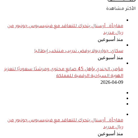
الأكثر مشاهدة
مفاجأة.. أرسنال يتحرك للتعاقد مع فينيسيوس جونيور من
ريال مدريد
منذ أسبوعين
سكاي: جوارديولا يرفض تدريب منتخب إيطاليا
منذ أسبوعين
مؤمن الجندي يؤهل 45 صانع محتوى ومرشدًا سعوديًا لتعزيز
الهوية السياحية الرقمية للمملكة
2026-04-09
مفاجأة.. أرسنال يتحرك للتعاقد مع فينيسيوس جونيور من
ريال مدريد
منذ أسبوعين