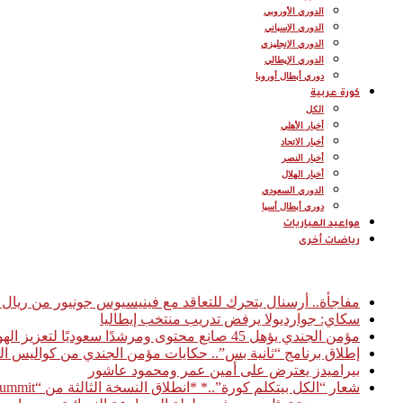
الدوري الأوروبي
الدوري الإسباني
الدوري الإنجليزي
الدوري الإيطالي
دوري أبطال أوروبا
كورة عربية
الكل
أخبار الأهلي
أخبار الاتحاد
أخبار النصر
أخبار الهلال
الدوري السعودي
دوري أبطال أسيا
مواعيد المباريات
رياضات أخرى
أخبار عاجلة
مفاجأة.. أرسنال يتحرك للتعاقد مع فينيسيوس جونيور من ريال 
سكاي: جوارديولا يرفض تدريب منتخب إيطاليا
مؤمن الجندي يؤهل 45 صانع محتوى ومرشدًا سعوديًا لتعزيز الهوية السياحية الرقمية للمملكة
إطلاق برنامج “ثانية بس”.. حكايات مؤمن الجندي من كواليس ال
بيراميدز يعترض على أمين عمر ومحمود عاشور
شعار “الكل بيتكلم كورة”..* *انطلاق النسخة الثالثة من “Football Access Summit” بمشاركة نخبة من قادة صناعة كرة القدم العالمية* *القاهرة 03 فبراير 2026