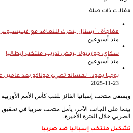
مقالات ذات صلة
مفاجأة.. أرسنال يتحرك للتعاقد مع فينيسيوس ج
منذ أسبوعين
سكاي: جوارديولا يرفض تدريب منتخب إيطاليا
منذ أسبوعين
بوجبا يعود.. لمساته تضيء موناكو بعد عامين غ
2025-11-23
ويسعى منتخب إسبانيا الفائز بلقب كأس الأمم الأوربية 
بينما على الجانب الآخر، يأمل منتخب صربيا في تحقيق ن
الصربي خلال الفترة الأخيرة.
تشكيل منتخب إسبانيا ضد صربيا