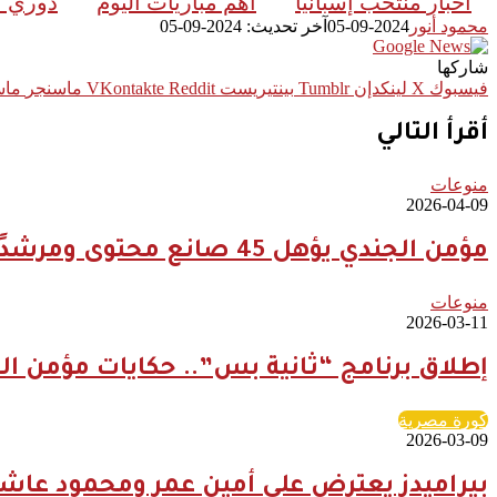
أخبار منتخب إسبانيا
أهم مباريات اليوم
دوري الأمم
محمود أنور
2024-09-05
آخر تحديث: 2024-09-05
شاركها
فيسبوك
‫X
لينكدإن
بينتيريست
ماسنجر
ماس
أقرأ التالي
منوعات
2026-04-09
مؤمن الجندي يؤهل 45 صانع محتوى ومرشدًا سعوديًا لتعزيز الهوية السياحية الرقمية للمملكة
منوعات
2026-03-11
إطلاق برنامج “ثانية بس”.. حكايات مؤمن ال
كورة مصرية
2026-03-09
بيراميدز يعترض على أمين عمر ومحمود عاشو