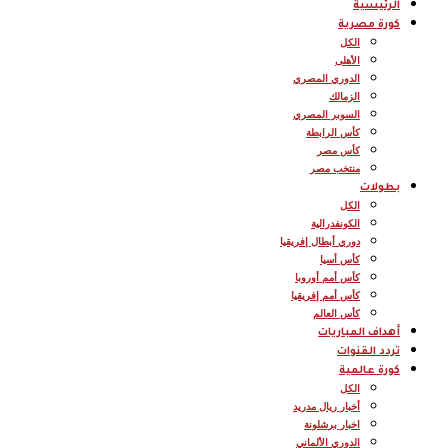
الرئيسية
كورة مصرية
الكل
الأهلى
الدوري المصري
الزمالك
السوبر المصري
كأس الرابطة
كأس مصر
منتخب مصر
بطولات
الكل
الكونفدرالية
دوري أبطال إفريقيا
كأس أسيا
كأس أمم أوروبا
كأس أمم إفريقيا
كأس العالم
أهداف المباريات
تردد القنوات
كورة عالمية
الكل
أخبار ريال مدريد
اخبار برشلونة
الدوري الألماني