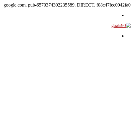
google.com, pub-6570374302235589, DIRECT, f08c47fec0942fa0
القائمة
بحث عن