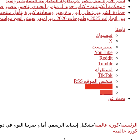
سمر حمزة تمثل مصر في بطولة المصارعة النسائية بروسيا
«محكمة الكونتنت» كتاب جديد لـ مؤمن الجندي يناقش مصير صن
حمادة الشربيني: هاني أبو ريدة بخير وسعادته كبيرة بتأهل منت
بين إنجازات 2025 وطموحات 2026.. بيراميدز يعيش أنجح مواسمه تاريخيًا
تابعنا
فيسبوك
‫X
بينتيريست
‫YouTube
انستقرام
‫TikTok
ملخص الموقع RSS
Google News
Quora
بحث عن
الرئيسية
/
كورة عالمية
/
تشكيل إسبانيا الرسمي أمام صربيا اليوم في دور
كورة عالمية