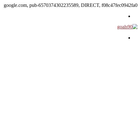
google.com, pub-6570374302235589, DIRECT, f08c47fec0942fa0
القائمة
بحث عن