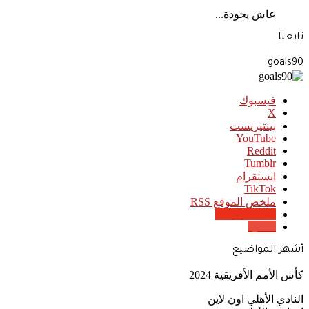
عاش يحودة...
تابعنا
goals90
فيسبوك
‫X
بينتيريست
‫YouTube
انستقرام
‫TikTok
ملخص الموقع RSS
Google News
Quora
أشهر المواضيع
كأس الأمم الأفريقية 2024
النادي الأهلي اون لاين