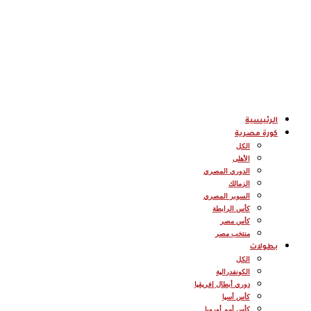
الرئيسية
كورة مصرية
الكل
الأهلى
الدوري المصري
الزمالك
السوبر المصري
كأس الرابطة
كأس مصر
منتخب مصر
بطولات
الكل
الكونفدرالية
دوري أبطال إفريقيا
كأس أسيا
كأس أمم أوروبا