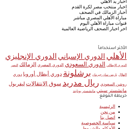
اخبار يد الأهلي
اخبار منتخب مصر لكرة القدم
أخبار الزمالك في الصحف
مباراة الأهلي المصري مباشر
قنوات مباراة الأهلي اليوم
اخر اخبار الصحف الرياضية العالمية
الأكثر استخدامآ
الأهلي
الدوري الإنجليزي
الدوري الإسباني
الدوري السعودي
الزمالك
الدوري المصري
الدوري الإيطالي
النصر
برشلونة
دوري أبطال أوروبا
دوري
الهلال
باريس سان جيرمان
ريال مدريد
سوق الانتقالات
ليفربول
روشن السعودي
مانشستر سيتي
مانشستر يونايتد
خريطة الموقع
الرئيسية
من نحن
اتصل بنا
سياسة الخصوصية
الأحكام والشروط