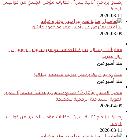
إطلاق برنامج “ثانية بس”.. حكايات مؤمن الجندي من كواليس
الرحلة
2026-03-11
بيراميدز يعترض على أمين عمر ومحمود عاشور
2026-03-09
مفاجأة.. أرسنال يتحرك للتعاقد مع فينيسيوس جونيور من
ريال مدريد
منذ أسبوعين
سكاي: جوارديولا يرفض تدريب منتخب إيطاليا
منذ أسبوعين
مؤمن الجندي يؤهل 45 صانع محتوى ومرشدًا سعوديًا لتعزيز
الهوية السياحية الرقمية للمملكة
2026-04-09
إطلاق برنامج “ثانية بس”.. حكايات مؤمن الجندي من كواليس
الرحلة
2026-03-11