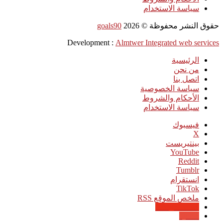
سياسة الاستخدام
حقوق النشر محفوظة ©
2026
goals90
Development :
Almtwer Integrated web services
الرئيسية
من نحن
اتصل بنا
سياسة الخصوصية
الأحكام والشروط
سياسة الاستخدام
فيسبوك
‫X
بينتيريست
‫YouTube
انستقرام
‫TikTok
ملخص الموقع RSS
Google News
Quora