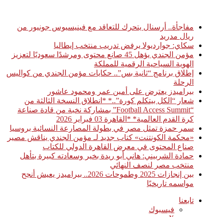
أخبار عاجلة
مفاجأة.. أرسنال يتحرك للتعاقد مع فينيسيوس جونيور من
ريال مدريد
سكاي: جوارديولا يرفض تدريب منتخب إيطاليا
مؤمن الجندي يؤهل 45 صانع محتوى ومرشدًا سعوديًا لتعزيز
الهوية السياحية الرقمية للمملكة
إطلاق برنامج “ثانية بس”.. حكايات مؤمن الجندي من كواليس
الرحلة
بيراميدز يعترض على أمين عمر ومحمود عاشور
شعار “الكل بيتكلم كورة”..* *انطلاق النسخة الثالثة من
“Football Access Summit” بمشاركة نخبة من قادة صناعة
كرة القدم العالمية* *القاهرة 03 فبراير 2026
سمر حمزة تمثل مصر في بطولة المصارعة النسائية بروسيا
«محكمة الكونتنت» كتاب جديد لـ مؤمن الجندي يناقش مصير
صناع المحتوى في معرض القاهرة الدولي للكتاب
حمادة الشربيني: هاني أبو ريدة بخير وسعادته كبيرة بتأهل
منتخب مصر لنصف النهائي
بين إنجازات 2025 وطموحات 2026.. بيراميدز يعيش أنجح
مواسمه تاريخيًا
تابعنا
فيسبوك