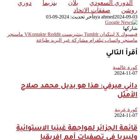
الدوري السعودي
بلان
بنزيما
دوري
روشن
صفقات الاتحاد
2024-09-03
aya ahmed
آخر تحديث: 2024-09-03
شاركها
فيسبوك
‫X
لينكدإن
بينتيريست
ماسنجر
ماسنجر
واتساب
تيلقرام
مشاركة عبر البريد
طباعة
أقرأ التالي
كورة عالمية
2024-11-07
داني ميرفي: هذا هو بديل محمد صلاح
الأمثل
كورة عربية
2024-11-07
قائمة الجزائر لمواجهة غينيا الاستوائية
وليبريا في تصفيات أمم إفريقيا