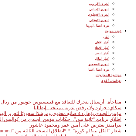
الدوري الأوروبي
الدوري الإسباني
الدوري الإنجليزي
الدوري الإيطالي
دوري أبطال أوروبا
كورة عربية
الكل
أخبار الأهلي
أخبار الاتحاد
أخبار النصر
أخبار الهلال
الدوري السعودي
دوري أبطال أسيا
مواعيد المباريات
رياضات أخرى
أخبار عاجلة
مفاجأة.. أرسنال يتحرك للتعاقد مع فينيسيوس جونيور من ريال 
سكاي: جوارديولا يرفض تدريب منتخب إيطاليا
مؤمن الجندي يؤهل 45 صانع محتوى ومرشدًا سعوديًا لتعزيز الهوية السياحية الرقمية للمملكة
إطلاق برنامج “ثانية بس”.. حكايات مؤمن الجندي من كواليس ال
بيراميدز يعترض على أمين عمر ومحمود عاشور
شعار “الكل بيتكلم كورة”..* *انطلاق النسخة الثالثة من “Football Access Summit” بمشاركة نخبة من قادة صناعة كرة القدم العالمية* *القاهرة 03 فبراير 2026