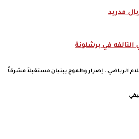
ال مدريد
 التالفه في برشلونة
ام الرياضي.. إصرار وطموح يبنيان مستقبلاً مشرقاً
يفي