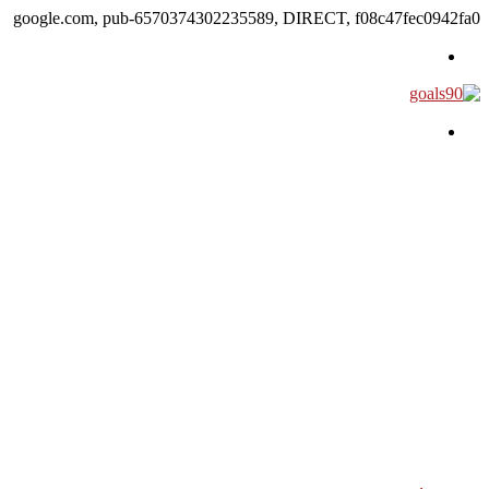
google.com, pub-6570374302235589, DIRECT, f08c47fec0942fa0
القائمة
بحث عن