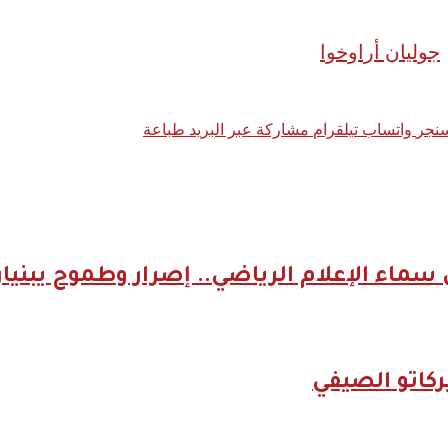
جوليان أراوخوا
نجر
واتساب
تيلقرام
مشاركة عبر البريد
طباعة
سماء الإعلام الرياضي.. إصرار وطموح يبنيان
ركاتو الصيفي