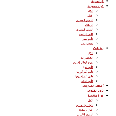
الرئيسية
كورة مصرية
الكل
الأهلى
الدوري المصري
الزمالك
السوبر المصري
كأس الرابطة
كأس مصر
منتخب مصر
بطولات
الكل
الكونفدرالية
دوري أبطال إفريقيا
كأس أسيا
كأس أمم أوروبا
كأس أمم إفريقيا
كأس العالم
أهداف المباريات
تردد القنوات
كورة عالمية
الكل
أخبار ريال مدريد
اخبار برشلونة
الدوري الألماني