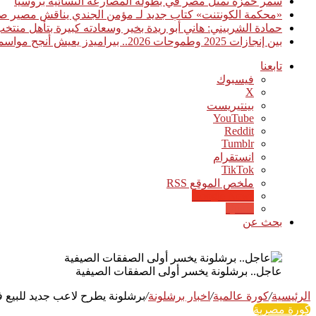
سمر حمزة تمثل مصر في بطولة المصارعة النسائية بروسيا
«محكمة الكونتنت» كتاب جديد لـ مؤمن الجندي يناقش مصير صن
حمادة الشربيني: هاني أبو ريدة بخير وسعادته كبيرة بتأهل منت
بين إنجازات 2025 وطموحات 2026.. بيراميدز يعيش أنجح مواسمه تاريخيًا
تابعنا
فيسبوك
‫X
بينتيريست
‫YouTube
انستقرام
‫TikTok
ملخص الموقع RSS
Google News
Quora
بحث عن
عاجل.. برشلونة يخسر أولى الصفقات الصيفية
الرئيسية
/
كورة عالمية
/
اخبار برشلونة
/
برشلونة يطرح لاعب جديد للبيع في
كورة مصرية