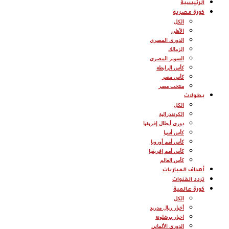
الرئيسية
كورة مصرية
الكل
الأهلى
الدوري المصري
الزمالك
السوبر المصري
كأس الرابطة
كأس مصر
منتخب مصر
بطولات
الكل
الكونفدرالية
دوري أبطال إفريقيا
كأس أسيا
كأس أمم أوروبا
كأس أمم إفريقيا
كأس العالم
أهداف المباريات
تردد القنوات
كورة عالمية
الكل
أخبار ريال مدريد
اخبار برشلونة
الدوري الألماني