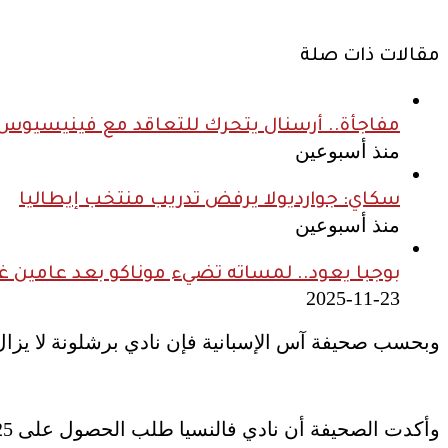
مقالات ذات صلة
مفاجأة.. أرسنال يتحرك للتعاقد مع فينيسيوس ج
منذ أسبوعين
سكاي: جوارديولا يرفض تدريب منتخب إيطاليا
منذ أسبوعين
بوجبا يعود.. لمساته تضيء موناكو بعد عامين غ
2025-11-23
وبحسب صحيفة آس الإسبانية فإن نادي برشلونة لا يزال
وأكدت الصحيفة أن نادي فالنسيا طلب الحصول على 25 مليون يورو من أجل الموافقة على بيع خافي جويرا إلى النادي الكتالوني في الموسم الجديد.