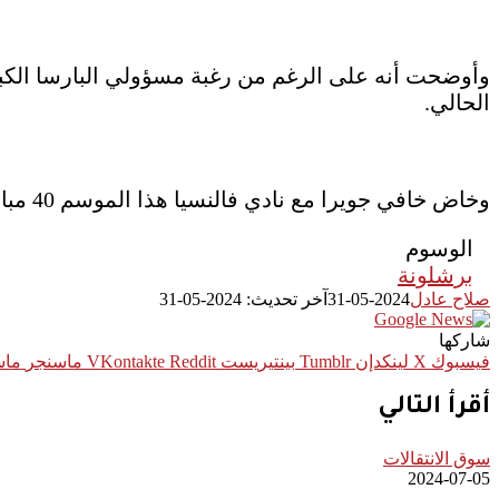
وأوضحت أنه على الرغم من رغبة مسؤولي البارسا الكب
الحالي.
وخاض خافي جويرا مع نادي فالنسيا هذا الموسم 40 مباراة في كافة المنافسات وسجل هدف وحيد وصنع 4 أهداف أخرى.
الوسوم
برشلونة
صلاح عادل
2024-05-31
آخر تحديث: 2024-05-31
شاركها
فيسبوك
‫X
لينكدإن
بينتيريست
ماسنجر
ماس
أقرأ التالي
سوق الانتقالات
2024-07-05