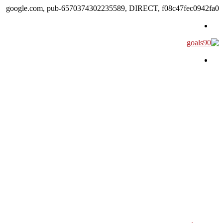
google.com, pub-6570374302235589, DIRECT, f08c47fec0942fa0
القائمة
بحث عن