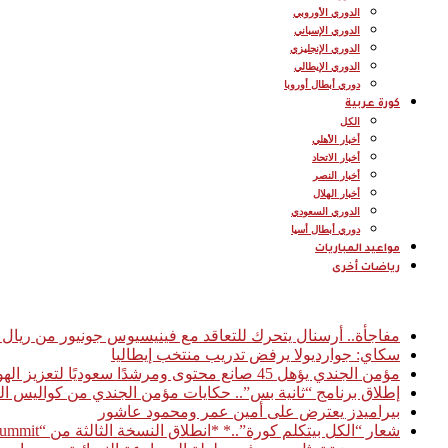
الدوري الأوروبي
الدوري الإسباني
الدوري الإنجليزي
الدوري الإيطالي
دوري أبطال أوروبا
كورة عربية
الكل
أخبار الأهلي
أخبار الاتحاد
أخبار النصر
أخبار الهلال
الدوري السعودي
دوري أبطال أسيا
مواعيد المباريات
رياضات أخرى
أخبار عاجلة
مفاجأة.. أرسنال يتحرك للتعاقد مع فينيسيوس جونيور من ريال 
سكاي: جوارديولا يرفض تدريب منتخب إيطاليا
مؤمن الجندي يؤهل 45 صانع محتوى ومرشدًا سعوديًا لتعزيز الهوية السياحية الرقمية للمملكة
إطلاق برنامج “ثانية بس”.. حكايات مؤمن الجندي من كواليس ال
بيراميدز يعترض على أمين عمر ومحمود عاشور
شعار “الكل بيتكلم كورة”..* *انطلاق النسخة الثالثة من “Football Access Summit” بمشاركة نخبة من قادة صناعة كرة القدم العالمية* *القاهرة 03 فبراير 2026