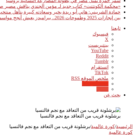
سمر حمزة تمثل مصر في بطولة المصارعة النسائية بروسيا
«محكمة الكونتنت» كتاب جديد لـ مؤمن الجندي يناقش مصير صن
حمادة الشربيني: هاني أبو ريدة بخير وسعادته كبيرة بتأهل منت
بين إنجازات 2025 وطموحات 2026.. بيراميدز يعيش أنجح مواسمه تاريخيًا
تابعنا
فيسبوك
‫X
بينتيريست
‫YouTube
انستقرام
‫TikTok
ملخص الموقع RSS
Google News
Quora
بحث عن
برشلونة قريب من التعاقد مع نجم فالنسيا
الرئيسية
/
كورة عالمية
/
برشلونة قريب من التعاقد مع نجم فالنسيا
كورة عالمية