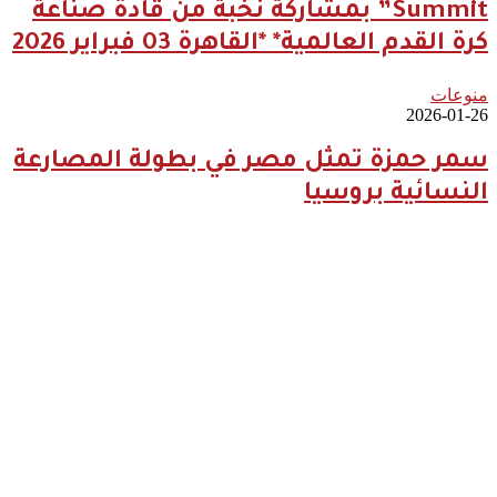
Summit” بمشاركة نخبة من قادة صناعة
كرة القدم العالمية* *القاهرة 03 فبراير 2026
منوعات
2026-01-26
سمر حمزة تمثل مصر في بطولة المصارعة
النسائية بروسيا
2026-04-09
مؤمن
الجندي يؤهل
45 صانع
محتوى
ومرشدًا
سعوديًا
لتعزيز
الهوية
السياحية