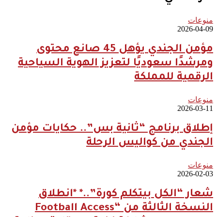
منوعات
2026-04-09
مؤمن الجندي يؤهل 45 صانع محتوى
ومرشدًا سعوديًا لتعزيز الهوية السياحية
الرقمية للمملكة
منوعات
2026-03-11
إطلاق برنامج “ثانية بس”.. حكايات مؤمن
الجندي من كواليس الرحلة
منوعات
2026-02-03
شعار “الكل بيتكلم كورة”..* *انطلاق
النسخة الثالثة من “Football Access