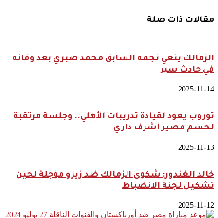
بروسيا
مقالات ذات صلة
الزمالك ينعي نجمه السابق محمد صبري بعد وفاته
في حادث سير
2025-11-14
توروب يعود لقيادة تدريبات الأهلي.. وجلسة مرتقبة
لحسم مصير أشرف داري
2025-11-13
خالد الغندور: شكوى الزمالك ضد زيزو مؤجلة لحين
تشكيل لجنة الانضباط
2025-11-12