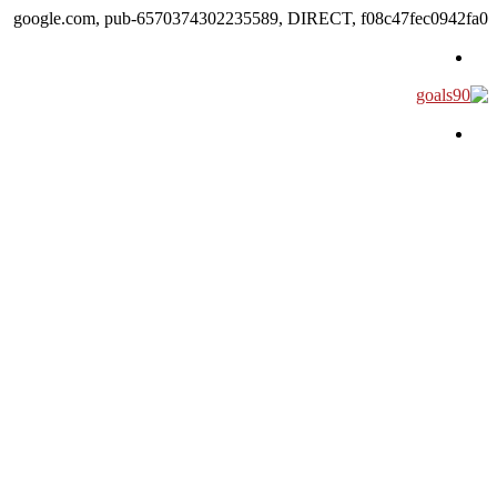
google.com, pub-6570374302235589, DIRECT, f08c47fec0942fa0
القائمة
بحث عن