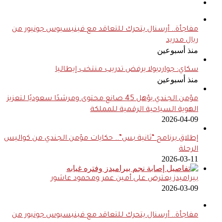
مفاجأة.. أرسنال يتحرك للتعاقد مع فينيسيوس جونيور من
ريال مدريد
منذ أسبوعين
سكاي: جوارديولا يرفض تدريب منتخب إيطاليا
منذ أسبوعين
مؤمن الجندي يؤهل 45 صانع محتوى ومرشدًا سعوديًا لتعزيز
الهوية السياحية الرقمية للمملكة
2026-04-09
إطلاق برنامج “ثانية بس”.. حكايات مؤمن الجندي من كواليس
الرحلة
2026-03-11
بيراميدز يعترض على أمين عمر ومحمود عاشور
2026-03-09
مفاجأة.. أرسنال يتحرك للتعاقد مع فينيسيوس جونيور من