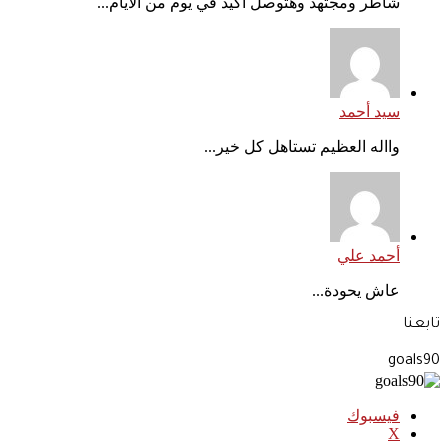
شاطر ومجتهد وهتوصل أكيد في يوم من الأيام...
سيد أحمد
وااله العظيم تستاهل كل خير...
أحمد علي
عاش يحودة...
تابعنا
goals90
فيسبوك
‫X