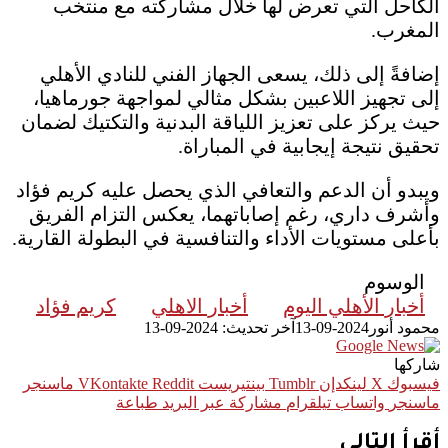
الكاحل التي تعرض لها خلال مشاركته مع منتخب
المغرب.
إضافةً إلى ذلك، يسعى الجهاز الفني للنادي الأهلي
إلى تجهيز اللاعبين بشكل مثالي لمواجهة جورماهيا،
حيث يركز على تعزيز اللياقة البدنية والتكتيك لضمان
تحقيق نتيجة إيجابية في المباراة.
ويبدو أن الدعم والتعافي الذي يحصل عليه كريم فؤاد
وأشرف داري، رغم إصاباتهما، يعكس التزام الفريق
بأعلى مستويات الأداء والتنافسية في البطولة القارية.
الوسوم
أخبار الأهلي اليوم
أخبار الاهلي
كريم فؤاد
محمود أنور
2024-09-13
آخر تحديث: 2024-09-13
شاركها
فيسبوك
‫X
لينكدإن
بينتيريست
ماسنجر
ماسنجر
واتساب
تيلقرام
مشاركة عبر البريد
طباعة
أقرأ التالي