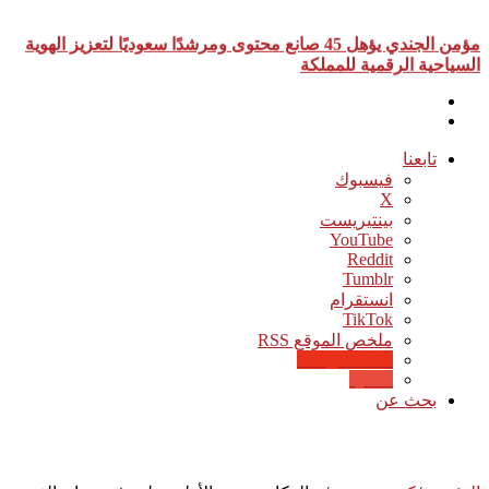
أخبار عاجلة
مؤمن الجندي يؤهل 45 صانع محتوى ومرشدًا سعوديًا لتعزيز الهوية
السياحية الرقمية للمملكة
تابعنا
فيسبوك
‫X
بينتيريست
‫YouTube
انستقرام
‫TikTok
ملخص الموقع RSS
Google News
Quora
بحث عن