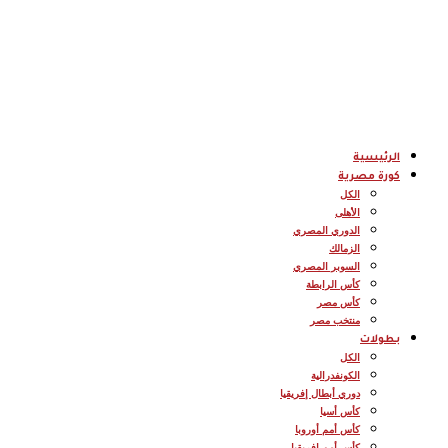
الرئيسية
كورة مصرية
الكل
الأهلى
الدوري المصري
الزمالك
السوبر المصري
كأس الرابطة
كأس مصر
منتخب مصر
بطولات
الكل
الكونفدرالية
دوري أبطال إفريقيا
كأس أسيا
كأس أمم أوروبا
كأس أمم إفريقيا