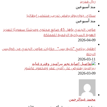
ريال مدريد
منذ أسبوعين
سكاي: جوارديولا يرفض تدريب منتخب إيطاليا
منذ أسبوعين
مؤمن الجندي يؤهل 45 صانع محتوى ومرشدًا سعوديًا لتعزيز
الهوية السياحية الرقمية للمملكة
2026-04-09
إطلاق برنامج “ثانية بس”.. حكايات مؤمن الجندي من كواليس
الرحلة
2026-03-11
بيراميدز يعترض على أمين عمر ومحمود عاشور
2026-03-09
محمد عبدالرحمن