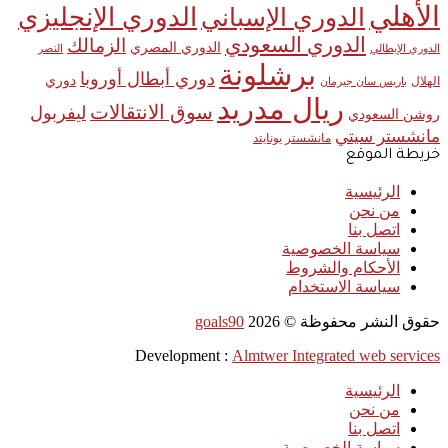
الأهلي
الدوري الإنجليزي
الدوري الإسباني
الدوري السعودي
الزمالك
الدوري المصري
الدوري الإيطالي
النصر
برشلونة
دوري أبطال أوروبا
دوري
الهلال
باريس سان جيرمان
ريال مدريد
سوق الانتقالات
ليفربول
روشن السعودي
مانشستر سيتي
مانشستر يونايتد
خريطة الموقع
الرئيسية
من نحن
اتصل بنا
سياسة الخصوصية
الأحكام والشروط
سياسة الاستخدام
حقوق النشر محفوظة ©
2026
goals90
Development :
Almtwer Integrated web services
الرئيسية
من نحن
اتصل بنا
سياسة الخصوصية