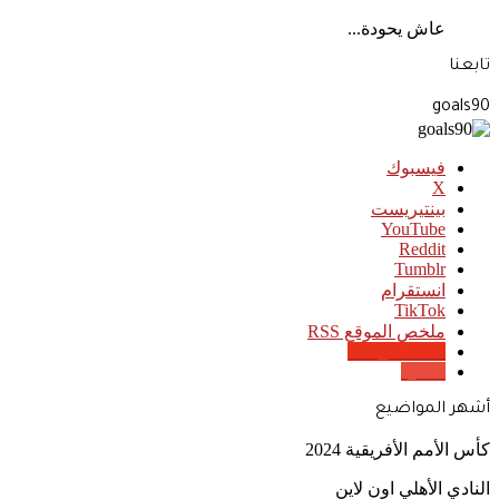
عاش يحودة...
تابعنا
goals90
فيسبوك
‫X
بينتيريست
‫YouTube
انستقرام
‫TikTok
ملخص الموقع RSS
Google News
Quora
أشهر المواضيع
كأس الأمم الأفريقية 2024
النادي الأهلي اون لاين