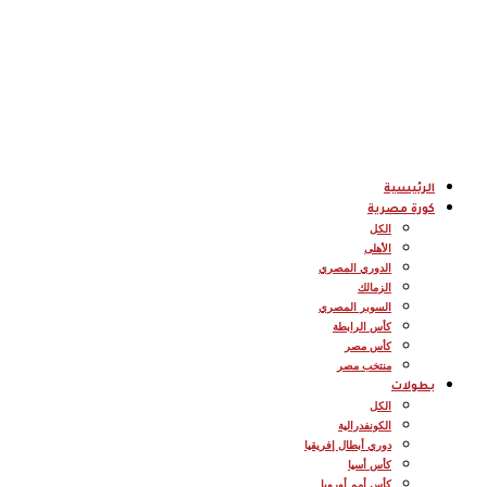
الرئيسية
كورة مصرية
الكل
الأهلى
الدوري المصري
الزمالك
السوبر المصري
كأس الرابطة
كأس مصر
منتخب مصر
بطولات
الكل
الكونفدرالية
دوري أبطال إفريقيا
كأس أسيا
كأس أمم أوروبا