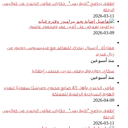
إطلاق برنامج “ثانية بس”.. حكايات مؤمن الجندي من كواليس
الرحلة
2026-03-11
بيراميدز يعترض على أمين عمر ومحمود عاشور
2026-03-09
مفاجأة.. أرسنال يتحرك للتعاقد مع فينيسيوس جونيور من
ريال مدريد
منذ أسبوعين
سكاي: جوارديولا يرفض تدريب منتخب إيطاليا
منذ أسبوعين
مؤمن الجندي يؤهل 45 صانع محتوى ومرشدًا سعوديًا لتعزيز
الهوية السياحية الرقمية للمملكة
2026-04-09
إطلاق برنامج “ثانية بس”.. حكايات مؤمن الجندي من كواليس
الرحلة
2026-03-11