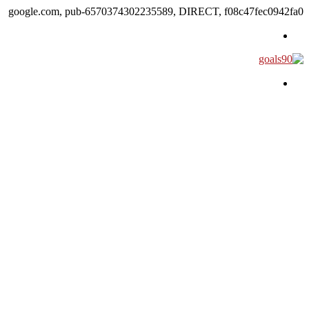
google.com, pub-6570374302235589, DIRECT, f08c47fec0942fa0
القائمة
بحث عن