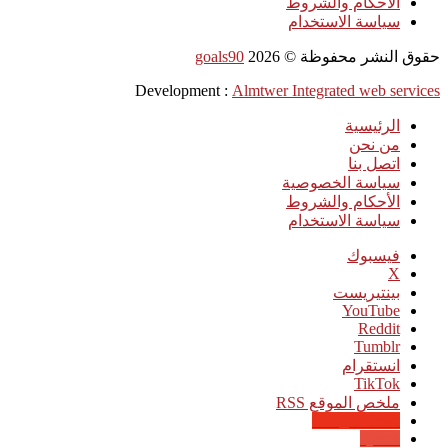
الأحكام والشروط
سياسة الاستخدام
حقوق النشر محفوظة ©
2026
goals90
Development :
Almtwer Integrated web services
الرئيسية
من نحن
اتصل بنا
سياسة الخصوصية
الأحكام والشروط
سياسة الاستخدام
فيسبوك
‫X
بينتيريست
‫YouTube
انستقرام
‫TikTok
ملخص الموقع RSS
Google News
Quora