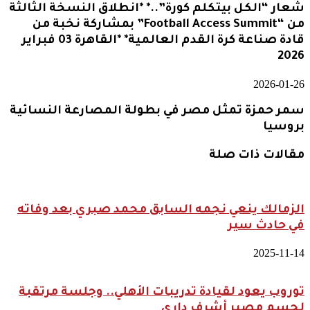
شعار “الكل بيتكلم كورة”..* *انطلاق النسخة الثالثة
من “Football Access Summit” بمشاركة نخبة من
قادة صناعة كرة القدم العالمية* *القاهرة 03 فبراير
2026
2026-01-26
سمر حمزة تمثل مصر في بطولة المصارعة النسائية
بروسيا
مقالات ذات صلة
الزمالك ينعي نجمه السابق محمد صبري بعد وفاته
في حادث سير
2025-11-14
توروب يعود لقيادة تدريبات الأهلي.. وجلسة مرتقبة
لحسم مصير أشرف داري