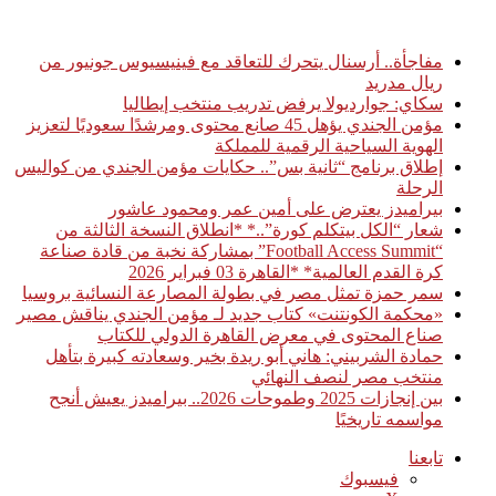
أخبار عاجلة
مفاجأة.. أرسنال يتحرك للتعاقد مع فينيسيوس جونيور من
ريال مدريد
سكاي: جوارديولا يرفض تدريب منتخب إيطاليا
مؤمن الجندي يؤهل 45 صانع محتوى ومرشدًا سعوديًا لتعزيز
الهوية السياحية الرقمية للمملكة
إطلاق برنامج “ثانية بس”.. حكايات مؤمن الجندي من كواليس
الرحلة
بيراميدز يعترض على أمين عمر ومحمود عاشور
شعار “الكل بيتكلم كورة”..* *انطلاق النسخة الثالثة من
“Football Access Summit” بمشاركة نخبة من قادة صناعة
كرة القدم العالمية* *القاهرة 03 فبراير 2026
سمر حمزة تمثل مصر في بطولة المصارعة النسائية بروسيا
«محكمة الكونتنت» كتاب جديد لـ مؤمن الجندي يناقش مصير
صناع المحتوى في معرض القاهرة الدولي للكتاب
حمادة الشربيني: هاني أبو ريدة بخير وسعادته كبيرة بتأهل
منتخب مصر لنصف النهائي
بين إنجازات 2025 وطموحات 2026.. بيراميدز يعيش أنجح
مواسمه تاريخيًا
تابعنا
فيسبوك