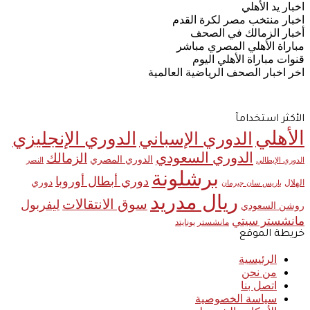
اخبار يد الأهلي
اخبار منتخب مصر لكرة القدم
أخبار الزمالك في الصحف
مباراة الأهلي المصري مباشر
قنوات مباراة الأهلي اليوم
اخر اخبار الصحف الرياضية العالمية
الأكثر استخدامآ
الأهلي
الدوري الإنجليزي
الدوري الإسباني
الدوري السعودي
الزمالك
الدوري المصري
الدوري الإيطالي
النصر
برشلونة
دوري أبطال أوروبا
دوري
الهلال
باريس سان جيرمان
ريال مدريد
سوق الانتقالات
ليفربول
روشن السعودي
مانشستر سيتي
مانشستر يونايتد
خريطة الموقع
الرئيسية
من نحن
اتصل بنا
سياسة الخصوصية