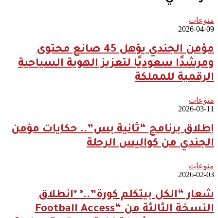
منوعات
2026-04-09
مؤمن الجندي يؤهل 45 صانع محتوى
ومرشدًا سعوديًا لتعزيز الهوية السياحية
الرقمية للمملكة
منوعات
2026-03-11
إطلاق برنامج “ثانية بس”.. حكايات مؤمن
الجندي من كواليس الرحلة
منوعات
2026-02-03
شعار “الكل بيتكلم كورة”..* *انطلاق
النسخة الثالثة من “Football Access