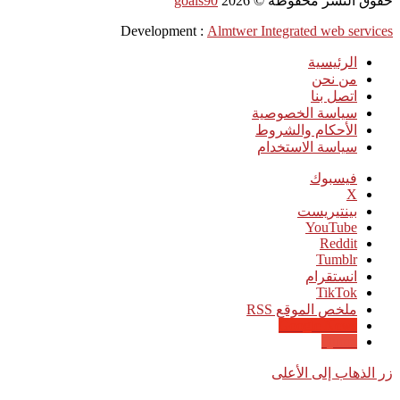
حقوق النشر محفوظة ©
2026
goals90
Development :
Almtwer Integrated web services
الرئيسية
من نحن
اتصل بنا
سياسة الخصوصية
الأحكام والشروط
سياسة الاستخدام
فيسبوك
‫X
بينتيريست
‫YouTube
انستقرام
‫TikTok
ملخص الموقع RSS
Google News
Quora
زر الذهاب إلى الأعلى