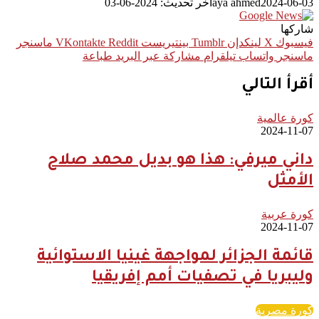
2024-06-03
aya ahmed
آخر تحديث: 2024-06-03
شاركها
فيسبوك
‫X
لينكدإن
بينتيريست
ماسنجر
ماسنجر
واتساب
تيلقرام
مشاركة عبر البريد
طباعة
أقرأ التالي
كورة عالمية
2024-11-07
داني ميرفي: هذا هو بديل محمد صلاح
الأمثل
كورة عربية
2024-11-07
قائمة الجزائر لمواجهة غينيا الاستوائية
وليبريا في تصفيات أمم إفريقيا
كورة مصرية