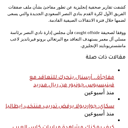
كشفت تقارير صحفية إنجليزية عن تطور مفاجئ بشأن ملف صفقات
الفريق الأول لكرة القدم بنادي النصر السعودي الجديدة والتي يسعى
لضمها خلال فترة الانتقالات الصيفية القادمة.
ووفقا لصحيفة caught offside فأن مجلس إدارة نادي النصر برئاسة
مسلي آل معمر يستهدف التعاقد مع البرتغالي برونو فيرنانديز لاعب
مانشستريونايتد الإنجليزي.
مقالات ذات صلة
مفاجأة.. أرسنال يتحرك للتعاقد مع
فينيسيوس جونيور من ريال مدريد
منذ أسبوعين
سكاي: جوارديولا يرفض تدريب منتخب إيطاليا
منذ أسبوعين
كيف يمكنك مشاهدة مباريات كاس العرب