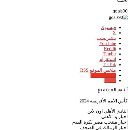
تابعنا
goals90
فيسبوك
‫X
بينتيريست
‫YouTube
انستقرام
‫TikTok
ملخص الموقع RSS
Google News
Quora
أشهر المواضيع
كأس الأمم الأفريقية 2024
النادي الأهلي اون لاين
اخبار يد الأهلي
اخبار منتخب مصر لكرة القدم
أخبار الزمالك في الصحف