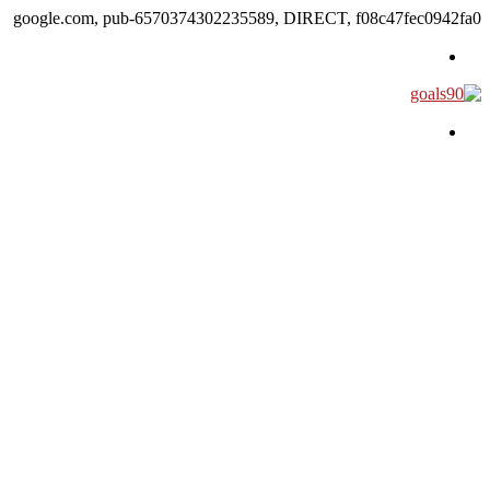
google.com, pub-6570374302235589, DIRECT, f08c47fec0942fa0
القائمة
بحث عن