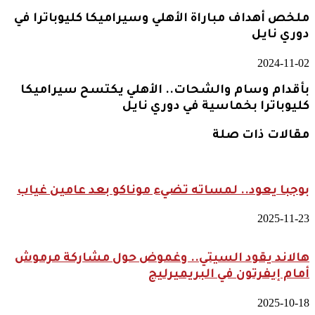
ملخص أهداف مباراة الأهلي وسيراميكا كليوباترا في
دوري نايل
2024-11-02
بأقدام وسام والشحات.. الأهلي يكتسح سيراميكا
كليوباترا بخماسية في دوري نايل
مقالات ذات صلة
بوجبا يعود.. لمساته تضيء موناكو بعد عامين غياب
2025-11-23
هالاند يقود السيتي.. وغموض حول مشاركة مرموش
أمام إيفرتون في البريميرليج
2025-10-18