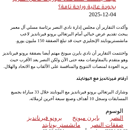
بجودة عالية وراحة تامة؟
2025-12-04
وأكدت التقارير أن
مجلس إدارة نادي النصر برئاسة مسلي آل معمر
يبحث تقديم عرض خيالي أمام
البرتغالي برونو فيرنانديز لاعب
مانشستريونايتد الإنجليزي حيث قد تبلغ الصفقة 150 مليون يورو.
واختتمت التقارير أن نادي بايرن ميونخ مهتم أيضا بصفقة برونو فيرنانديز
وهو متقدم بالمفاوضات معه حتى الآن ولكن النصر يعد الأقرب حيث
يريد العودة لمنصات التتويج والمنافسة على الألقاب مع الاتحاد والهلال.
أرقام فيرنانديز مع اليونايتد
وشارك
البرتغالي برونو فيرنانديز مع اليونايتد خلال 33 مباراة بجميع
المسابقات وسجل 10 أهداف وصنع سبعة آخرين لزملائه.
الوسوم
النصر
بايرن ميونخ
برونو فيرنانديز
صفقات النصر
مانشستر يونايتد