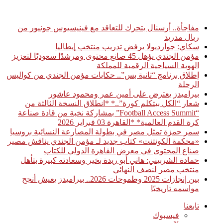
أخبار عاجلة
مفاجأة.. أرسنال يتحرك للتعاقد مع فينيسيوس جونيور من
ريال مدريد
سكاي: جوارديولا يرفض تدريب منتخب إيطاليا
مؤمن الجندي يؤهل 45 صانع محتوى ومرشدًا سعوديًا لتعزيز
الهوية السياحية الرقمية للمملكة
إطلاق برنامج “ثانية بس”.. حكايات مؤمن الجندي من كواليس
الرحلة
بيراميدز يعترض على أمين عمر ومحمود عاشور
شعار “الكل بيتكلم كورة”..* *انطلاق النسخة الثالثة من
“Football Access Summit” بمشاركة نخبة من قادة صناعة
كرة القدم العالمية* *القاهرة 03 فبراير 2026
سمر حمزة تمثل مصر في بطولة المصارعة النسائية بروسيا
«محكمة الكونتنت» كتاب جديد لـ مؤمن الجندي يناقش مصير
صناع المحتوى في معرض القاهرة الدولي للكتاب
حمادة الشربيني: هاني أبو ريدة بخير وسعادته كبيرة بتأهل
منتخب مصر لنصف النهائي
بين إنجازات 2025 وطموحات 2026.. بيراميدز يعيش أنجح
مواسمه تاريخيًا
تابعنا
فيسبوك