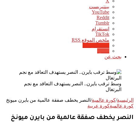
‫X
بينتيريست
‫YouTube
انستقرام
‫TikTok
ملخص الموقع RSS
Google News
Quora
بحث عن
وسط ترقب بايرن.. النصر يستهدف التعاقد مع نجم
البرتغال
الرئيسية
/
كورة عالمية
/
النصر يخطف صفقة عالمية من بايرن ميونخ
كورة عالمية
كورة عربية
النصر يخطف صفقة عالمية من بايرن ميونخ