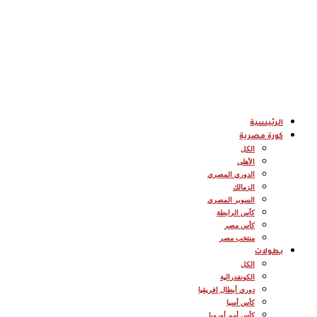
الرئيسية
كورة مصرية
الكل
الأهلى
الدوري المصري
الزمالك
السوبر المصري
كأس الرابطة
كأس مصر
منتخب مصر
بطولات
الكل
الكونفدرالية
دوري أبطال إفريقيا
كأس أسيا
كأس أمم أوروبا