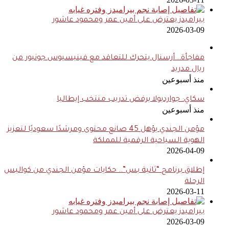
بيراميدز يعترض على أمين عمر ومحمود عاشور
2026-03-09
مفاجأة.. أرسنال يتحرك للتعاقد مع فينيسيوس جونيور من
ريال مدريد
منذ أسبوعين
سكاي: جوارديولا يرفض تدريب منتخب إيطاليا
منذ أسبوعين
مؤمن الجندي يؤهل 45 صانع محتوى ومرشدًا سعوديًا لتعزيز
الهوية السياحية الرقمية للمملكة
2026-04-09
إطلاق برنامج “ثانية بس”.. حكايات مؤمن الجندي من كواليس
الرحلة
2026-03-11
بيراميدز يعترض على أمين عمر ومحمود عاشور
2026-03-09