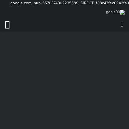
google.com, pub-6570374302235589, DIRECT, f08c47fec0942fa0
بحث عن
الق