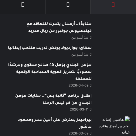
مفاجأة.. أرسنال يتحرك للتعاقد مع
فينيسيوس جونيور من ريال مدريد
منذ أسبوعين
سكاي: جوارديولا يرفض تدريب منتخب إيطاليا
منذ أسبوعين
مؤمن الجندي يؤهل 45 صانع محتوى ومرشدًا
سعوديًا لتعزيز الهوية السياحية الرقمية
للمملكة
2026-04-09
إطلاق برنامج “ثانية بس”.. حكايات مؤمن
الجندي من كواليس الرحلة
2026-03-11
بيراميدز يعترض على أمين عمر ومحمود
عاشور
2026-03-09