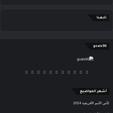
تابعنا
goals90
‫X
فيسبوك
بينتيريست
‫YouTube
انستقرام
‫TikTok
ملخص
Google
Quora
الموقع
News
RSS
أشهر المواضيع
كأس الأمم الأفريقية 2024