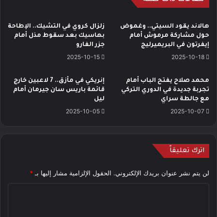
هالاند يقود السيتي.. وغموض
زلزال كروي في التشيك.. الإطاحة
حول مشاركة مرموش أمام
بهاسيك بعد سقوط مذل أمام
إيفرتون في البريميرليج
جزر الفارو
2025-10-15
2025-10-18
محمد صلاح يفتح الباب أمام
إنريكي في مأزق.. 7 لاعبين خارج
تجربة جديدة في الدوري التركي
قائمة باريس سان جيرمان أمام
مع جالطة سراي
ليل
2025-10-05
2025-10-07
اترك تعليقاً
لن يتم نشر عنوان بريدك الإلكتروني.
الحقول الإلزامية مشار إليها بـ
*
ا
ل