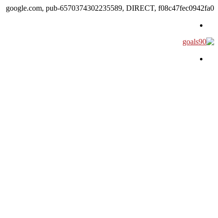
google.com, pub-6570374302235589, DIRECT, f08c47fec0942fa0
القائمة
بحث عن