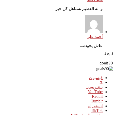
وااله العظيم تستاهل كل خير...
أحمد علي
عاش يحودة...
تابعنا
goals90
فيسبوك
‫X
بينتيريست
‫YouTube
انستقرام
‫TikTok