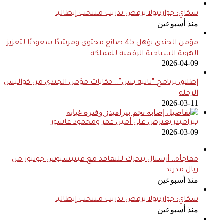
سكاي: جوارديولا يرفض تدريب منتخب إيطاليا
منذ أسبوعين
مؤمن الجندي يؤهل 45 صانع محتوى ومرشدًا سعوديًا لتعزيز
الهوية السياحية الرقمية للمملكة
2026-04-09
إطلاق برنامج “ثانية بس”.. حكايات مؤمن الجندي من كواليس
الرحلة
2026-03-11
بيراميدز يعترض على أمين عمر ومحمود عاشور
2026-03-09
مفاجأة.. أرسنال يتحرك للتعاقد مع فينيسيوس جونيور من
ريال مدريد
منذ أسبوعين
سكاي: جوارديولا يرفض تدريب منتخب إيطاليا
منذ أسبوعين