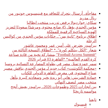
أخبار عاجلة
مفاجأة.. أرسنال يتحرك للتعاقد مع فينيسيوس جونيور من
ريال مدريد
سكاي: جوارديولا يرفض تدريب منتخب إيطاليا
مؤمن الجندي يؤهل 45 صانع محتوى ومرشدًا سعوديًا لتعزيز
الهوية السياحية الرقمية للمملكة
إطلاق برنامج “ثانية بس”.. حكايات مؤمن الجندي من كواليس
الرحلة
بيراميدز يعترض على أمين عمر ومحمود عاشور
شعار “الكل بيتكلم كورة”..* *انطلاق النسخة الثالثة من
“Football Access Summit” بمشاركة نخبة من قادة صناعة
كرة القدم العالمية* *القاهرة 03 فبراير 2026
سمر حمزة تمثل مصر في بطولة المصارعة النسائية بروسيا
«محكمة الكونتنت» كتاب جديد لـ مؤمن الجندي يناقش مصير
صناع المحتوى في معرض القاهرة الدولي للكتاب
حمادة الشربيني: هاني أبو ريدة بخير وسعادته كبيرة بتأهل
منتخب مصر لنصف النهائي
بين إنجازات 2025 وطموحات 2026.. بيراميدز يعيش أنجح
مواسمه تاريخيًا
تابعنا
فيسبوك