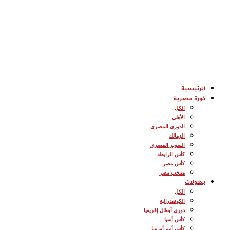
الرئيسية
كورة مصرية
الكل
الأهلى
الدوري المصري
الزمالك
السوبر المصري
كأس الرابطة
كأس مصر
منتخب مصر
بطولات
الكل
الكونفدرالية
دوري أبطال إفريقيا
كأس أسيا
كأس أمم أوروبا