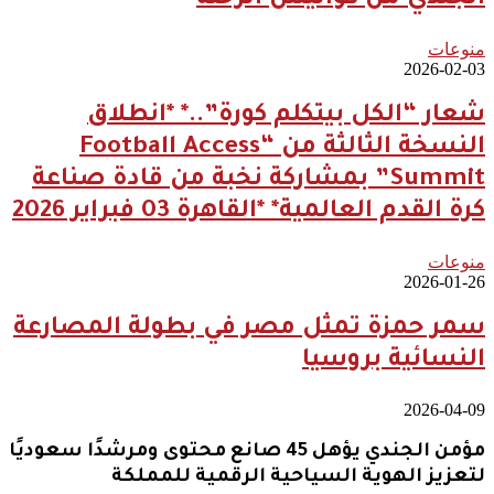
الجندي من كواليس الرحلة
منوعات
2026-02-03
شعار “الكل بيتكلم كورة”..* *انطلاق
النسخة الثالثة من “Football Access
Summit” بمشاركة نخبة من قادة صناعة
كرة القدم العالمية* *القاهرة 03 فبراير 2026
منوعات
2026-01-26
سمر حمزة تمثل مصر في بطولة المصارعة
النسائية بروسيا
2026-04-09
مؤمن الجندي يؤهل 45 صانع محتوى ومرشدًا سعوديًا
لتعزيز الهوية السياحية الرقمية للمملكة