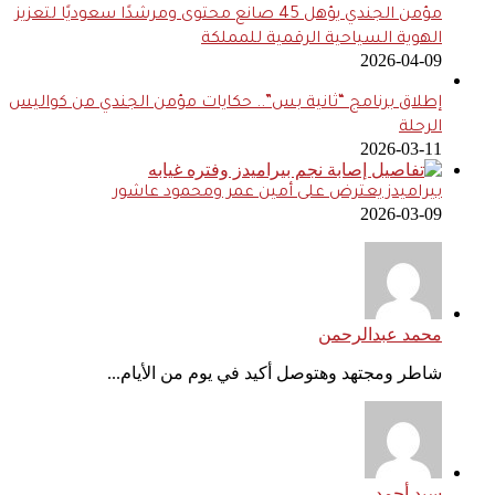
مؤمن الجندي يؤهل 45 صانع محتوى ومرشدًا سعوديًا لتعزيز
الهوية السياحية الرقمية للمملكة
2026-04-09
إطلاق برنامج “ثانية بس”.. حكايات مؤمن الجندي من كواليس
الرحلة
2026-03-11
بيراميدز يعترض على أمين عمر ومحمود عاشور
2026-03-09
محمد عبدالرحمن
شاطر ومجتهد وهتوصل أكيد في يوم من الأيام...
سيد أحمد