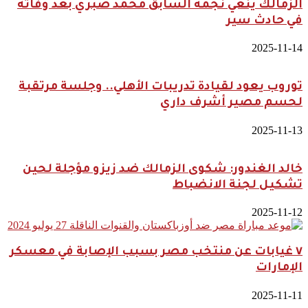
الزمالك ينعي نجمه السابق محمد صبري بعد وفاته
في حادث سير
2025-11-14
توروب يعود لقيادة تدريبات الأهلي.. وجلسة مرتقبة
لحسم مصير أشرف داري
2025-11-13
خالد الغندور: شكوى الزمالك ضد زيزو مؤجلة لحين
تشكيل لجنة الانضباط
2025-11-12
٧ غيابات عن منتخب مصر بسبب الإصابة في معسكر
الإمارات
2025-11-11