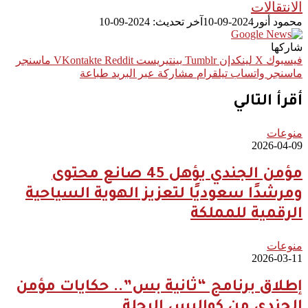
الانتقالات
محمود أنور
2024-09-10
آخر تحديث: 2024-09-10
شاركها
فيسبوك
‫X
لينكدإن
بينتيريست
ماسنجر
ماسنجر
واتساب
تيلقرام
مشاركة عبر البريد
طباعة
أقرأ التالي
منوعات
2026-04-09
مؤمن الجندي يؤهل 45 صانع محتوى
ومرشدًا سعوديًا لتعزيز الهوية السياحية
الرقمية للمملكة
منوعات
2026-03-11
إطلاق برنامج “ثانية بس”.. حكايات مؤمن