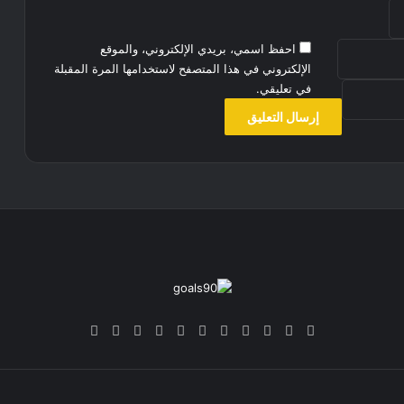
احفظ اسمي، بريدي الإلكتروني، والموقع
الإلكتروني في هذا المتصفح لاستخدامها المرة المقبلة
في تعليقي.
‫X
فيسبوك
بينتيريست
‫YouTube
انستقرام
‫TikTok
ملخص
Google
Quora
الموقع
News
RSS