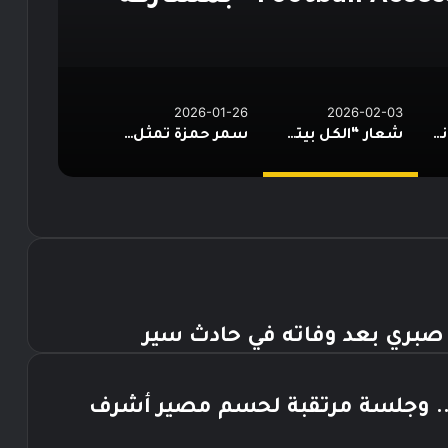
ة كرة القدم العالمية*
2026-01-26
2026-02-03
إطلاق برنامج “ثانية بس”.. حكايات مؤمن الجندي من كواليس الرحلة
شعار “الكل بيتكلم كورة”..* *انطلاق النسخة الثالثة من “Football Access Summit” بمشاركة نخبة من قادة صناعة كرة القدم العالمية* *القاهرة 03 فبراير 2026
سمر حمزة تمثل مصر في بطولة المصارعة النسائية بروسيا
صبري بعد وفاته في حادث سير
لي.. وجلسة مرتقبة لحسم مصير أشرف