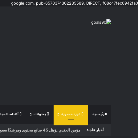
google.com, pub-6570374302235589, DIRECT, f08c47fec0942fa0
الرئيسية
كورة مصرية
بطولات
أهداف المبار
أخبار عاجلة
إطلاق برنامج “ثانية بس”.. حكايات مؤمن الجندي م