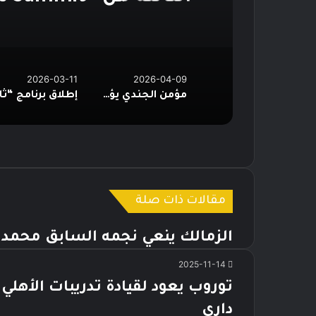
نخبة من قادة صناع
*القاهرة 03 فبراير 2026
2026-03-11
2026-04-09
مؤمن الجندي يؤهل 45 صانع محتوى ومرشدًا سعوديًا لتعزيز الهوية السياحية الرقمية للمملكة
مقالات ذات صلة
الزمالك ينعي نجمه السابق محمد 
2025-11-14
توروب يعود لقيادة تدريبات الأه
داري