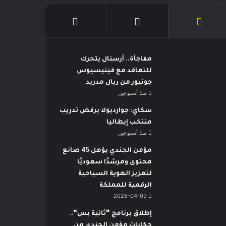
مفاجأة.. أرسنال يتحرك
للتعاقد مع فينيسيوس
جونيور من ريال مدريد
منذ أسبوعين
سكاي: جوارديولا يرفض تدريب
منتخب إيطاليا
منذ أسبوعين
مؤمن الجندي يؤهل 45 صانع
محتوى ومرشدًا سعوديًا
لتعزيز الهوية السياحية
الرقمية للمملكة
2026-04-09
إطلاق برنامج “ثانية بس”..
حكايات مؤمن الجندي من