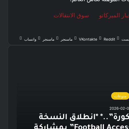
بار الميركاتو
سوق الانتقالات
ريست
ماسنجر
ماسنجر
واتساب
منوعات
2026-02-
ورة”..* *انطلاق النسخة
الثالثة من “Football Access Summit” بمشاركة